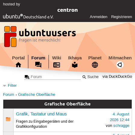
hosted by
Anmelden
Registrieren
Portal
Forum
Wiki
Ikhaya
Planet
Mitmachen
via DuckDuckGo
Filter
Forum
Grafische Oberfläche
Grafische Oberfläche
Grafik, Tastatur und Maus
4. August
2026 12:44
Fragen zu Eingabegeräten und der
von
schragge
Grafikkonfiguration