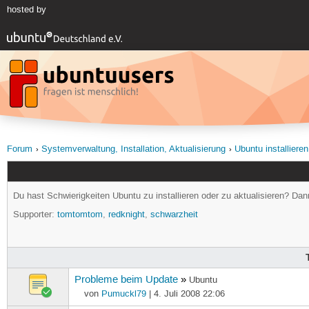
hosted by
Forum
Systemverwaltung, Installation, Aktualisierung
Ubuntu installieren
Du hast Schwierigkeiten Ubuntu zu installieren oder zu aktualisieren? Dann 
Supporter:
tomtomtom
,
redknight
,
schwarzheit
Probleme beim Update
»
Ubuntu
von
Pumuckl79
| 4. Juli 2008 22:06