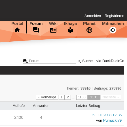
Anmelden
Registrieren
Portal
Forum
Wiki
Ikhaya
Planet
Mitmachen
via DuckDuckGo
33916
275996
Themen:
| Beiträge:
« Vorherige
…
1131
Nächste »
1
2
1130
Aufrufe
Antworten
Letzter Beitrag
5. Juli 2008 12:35
2406
4
von
Pumuckl79