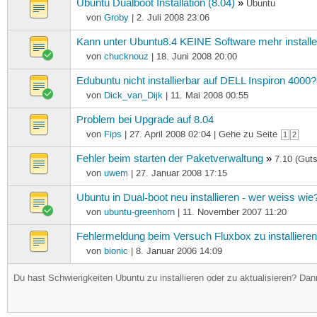
Ubuntu Dualboot Installation (8.04)
»
Ubuntu
von
Groby
| 2. Juli 2008 23:06
Kann unter Ubuntu8.4 KEINE Software mehr installen
von
chucknouz
| 18. Juni 2008 20:00
Edubuntu nicht installierbar auf DELL Inspiron 4000?
von
Dick_van_Dijk
| 11. Mai 2008 00:55
Problem bei Upgrade auf 8.04
von
Fips
| 27. April 2008 02:04 | Gehe zu Seite
1
2
Fehler beim starten der Paketverwaltung
»
7.10 (Gut
von
uwem
| 27. Januar 2008 17:15
Ubuntu in Dual-boot neu installieren - wer weiss wie
von
ubuntu-greenhorn
| 11. November 2007 11:20
Fehlermeldung beim Versuch Fluxbox zu installiere
von
bionic
| 8. Januar 2006 14:09
Du hast Schwierigkeiten Ubuntu zu installieren oder zu aktualisieren? Dann 