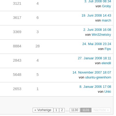
3. Juli 2008 08:34
3121
4
von
Groby
19. Juni 2008 14:43
3617
6
von
march
2. Juni 2008 16:08
3369
3
von
Win32netsky
24. Mai 2008 23:24
8884
28
von
Fips
27. Januar 2008 18:11
2843
4
von
elendil
14. November 2007 18:07
5648
5
von
ubuntu-greenhorn
8. Januar 2006 17:08
2653
1
von
Unki
« Vorherige
…
1131
Nächste »
1
2
1130