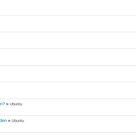
en?
»
Ubuntu
nden
»
Ubuntu