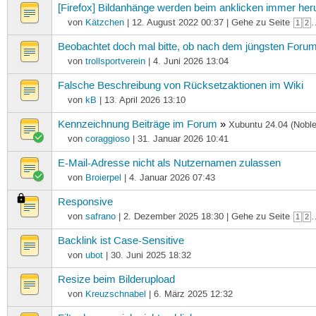
[Firefox] Bildanhänge werden beim anklicken immer her
von
Kätzchen
| 12. August 2022 00:37 | Gehe zu Seite
1
2
Beobachtet doch mal bitte, ob nach dem jüngsten Forum 
von
trollsportverein
| 4. Juni 2026 13:04
Falsche Beschreibung von Rücksetzaktionen im Wiki
von
kB
| 13. April 2026 13:10
Kennzeichnung Beiträge im Forum
»
Xubuntu 24.04 (Nobl
von
coraggioso
| 31. Januar 2026 10:41
E-Mail-Adresse nicht als Nutzernamen zulassen
von
Broierpel
| 4. Januar 2026 07:43
Responsive
von
safrano
| 2. Dezember 2025 18:30 | Gehe zu Seite
1
2
Backlink ist Case-Sensitive
von
ubot
| 30. Juni 2025 18:32
Resize beim Bilderupload
von
Kreuzschnabel
| 6. März 2025 12:32