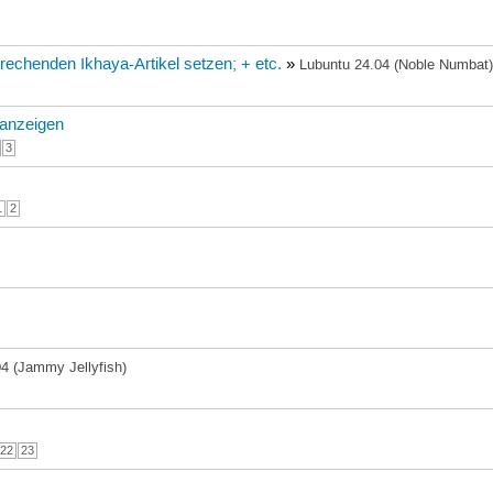
prechenden Ikhaya-Artikel setzen; + etc.
»
Lubuntu 24.04 (Noble Numbat
 anzeigen
3
1
2
4 (Jammy Jellyfish)
22
23