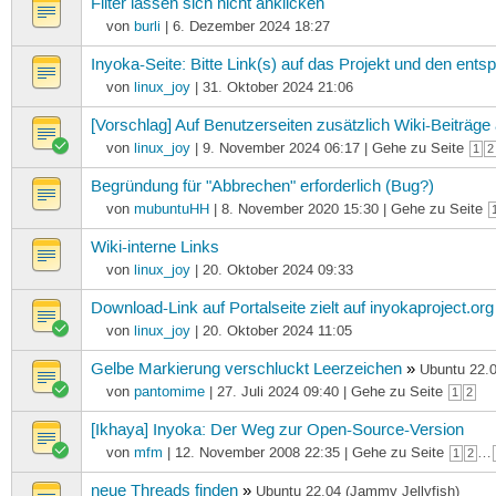
Filter lassen sich nicht anklicken
von
burli
| 6. Dezember 2024 18:27
Inyoka-Seite: Bitte Link(s) auf das Projekt und den ents
von
linux_joy
| 31. Oktober 2024 21:06
[Vorschlag] Auf Benutzerseiten zusätzlich Wiki-Beiträge
von
linux_joy
| 9. November 2024 06:17 | Gehe zu Seite
1
2
Begründung für "Abbrechen" erforderlich (Bug?)
von
mubuntuHH
| 8. November 2020 15:30 | Gehe zu Seite
Wiki-interne Links
von
linux_joy
| 20. Oktober 2024 09:33
Download-Link auf Portalseite zielt auf inyokaproject.org
von
linux_joy
| 20. Oktober 2024 11:05
Gelbe Markierung verschluckt Leerzeichen
»
Ubuntu 22.0
von
pantomime
| 27. Juli 2024 09:40 | Gehe zu Seite
1
2
[Ikhaya] Inyoka: Der Weg zur Open-Source-Version
von
mfm
| 12. November 2008 22:35 | Gehe zu Seite
…
1
2
neue Threads finden
»
Ubuntu 22.04 (Jammy Jellyfish)