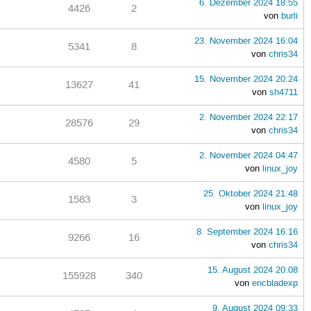
6. Dezember 2024 18:55
4426
2
von
burli
)
23. November 2024 16:04
5341
8
von
chris34
15. November 2024 20:24
13627
41
von
sh4711
2. November 2024 22:17
28576
29
von
chris34
2. November 2024 04:47
4580
5
von
linux_joy
25. Oktober 2024 21:48
1583
3
von
linux_joy
8. September 2024 16:16
9266
16
von
chris34
15. August 2024 20:08
155928
340
von
encbladexp
9. August 2024 09:33