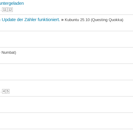
untergeladen
…
11
12
Update der Zähler funktioniert.
»
Kubuntu 25.10 (Questing Quokka)
e Numbat)
…
4
5