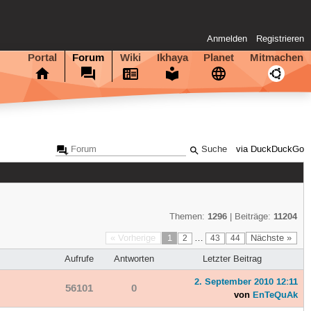
Anmelden
Registrieren
Portal
Forum
Wiki
Ikhaya
Planet
Mitmachen
via DuckDuckGo
1296
11204
Themen:
| Beiträge:
« Vorherige
1
…
Nächste »
2
43
44
Aufrufe
Antworten
Letzter Beitrag
2. September 2010 12:11
56101
0
von
EnTeQuAk