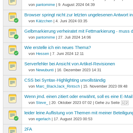
von
pantomime
| 9. August 2024 04:39
Browser springt nicht zur letzten ungelesenen Antwort 
von
Kätzchen
| 4. Juni 2024 03:35
Gelbmarkierung verheiratet mit Fettmarkierung - muss 
von
pantomime
| 27. Juli 2024 14:06
Wie erstelle ich ein neues Thema?
von
Hessen
| 7. Juni 2024 12:11
Serverfehler bei Ansicht von Artikel-Revisionen
von
Newubunti
| 16. Dezember 2023 14:31
CSS bei Syntax-Highlighting unvollständig
von
Marc_BlackJack_Rintsch
| 15. November 2023 09:48
Wenn jmd. einen zitiert oder erwähnt, soll es eine E-Ma
von
Steve_
| 20. Oktober 2023 07:02 | Gehe zu Seite
1
2
leider leine Auflistung von Themen mit meiner Beteiligu
von
egerlach
| 17. August 2023 00:53
2FA