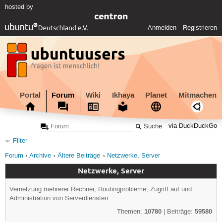
hosted by
Anmelden
Registrieren
Portal
Forum
Wiki
Ikhaya
Planet
Mitmachen
via DuckDuckGo
Filter
Forum
Archive
Ältere Beiträge
Netzwerke, Server
Netzwerke, Server
Vernetzung mehrerer Rechner, Routingprobleme, Zugriff auf und
Administration von Serverdiensten
10780
59580
Themen:
| Beiträge: