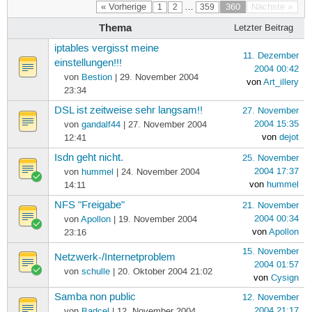
« Vorherige
…
360
Nächste »
1
2
359
Thema
Letzter Beitrag
iptables vergisst meine
11. Dezember
einstellungen!!!
2004 00:42
von
Bestion
| 29. November 2004
von
Art_illery
23:34
DSL ist zeitweise sehr langsam!!
27. November
2004 15:35
von
gandalf44
| 27. November 2004
von
dejot
12:41
Isdn geht nicht.
25. November
2004 17:37
von
hummel
| 24. November 2004
von
hummel
14:11
NFS "Freigabe"
21. November
2004 00:34
von
Apollon
| 19. November 2004
von
Apollon
23:16
15. November
Netzwerk-/Internetproblem
2004 01:57
von
schulle
| 20. Oktober 2004 21:02
von
Cysign
Samba non public
12. November
2004 21:17
von
Badcel
| 12. November 2004