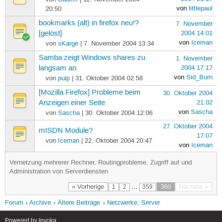
von
littlepaul
20:50
bookmarks (alt) in firefox neu!?
7. November
[gelöst]
2004 14:01
von
Iceman
von
sKarge
| 7. November 2004 13:34
Samba zeigt Windows shares zu
1. November
langsam an
2004 17:17
von
Sid_Burn
von
pulp
| 31. Oktober 2004 02:58
[Mozilla Firefox] Probleme beim
30. Oktober 2004
Anzeigen einer Seite
21:02
von
Sascha
von
Sascha
| 30. Oktober 2004 12:06
27. Oktober 2004
mISDN Module?
17:07
von
Iceman
| 22. Oktober 2004 20:47
von
Iceman
Vernetzung mehrerer Rechner, Routingprobleme, Zugriff auf und
Administration von Serverdiensten
« Vorherige
…
360
Nächste »
1
2
359
Forum
Archive
Ältere Beiträge
Netzwerke, Server
Powered by
Inyoka