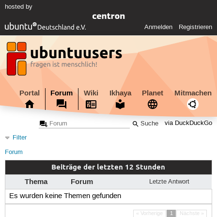
hosted by
Anmelden
Registrieren
Portal
Forum
Wiki
Ikhaya
Planet
Mitmachen
via DuckDuckGo
Filter
Forum
Beiträge der letzten 12 Stunden
Thema
Forum
Letzte Antwort
Es wurden keine Themen gefunden
« Vorherige
1
Nächste »