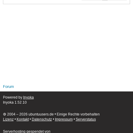
Forum
Powered by
Inyoka
Inyoka 1.52.10
🄯 2004 – 2026 ubuntuusers.de • Einige Rechte vorbehalten
Lizenz
•
Kontakt
•
Datenschutz
•
Impressum
•
Serverstatus
Serverhosting
gespendet von