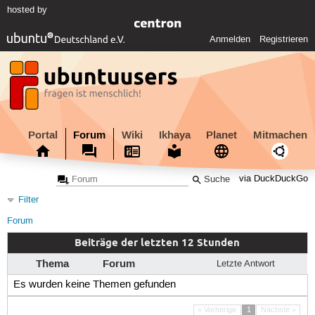
hosted by
Anmelden
Registrieren
Portal
Forum
Wiki
Ikhaya
Planet
Mitmachen
via DuckDuckGo
Filter
Forum
Beiträge der letzten 12 Stunden
Thema
Forum
Letzte Antwort
Es wurden keine Themen gefunden
« Vorherige
1
Nächste »