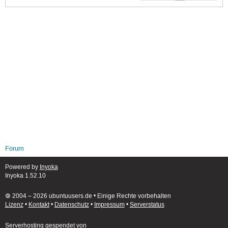
Forum
Powered by
Inyoka
Inyoka 1.52.10
🄯 2004 – 2026 ubuntuusers.de • Einige Rechte vorbehalten
Lizenz
•
Kontakt
•
Datenschutz
•
Impressum
•
Serverstatus
Serverhosting
gespendet von