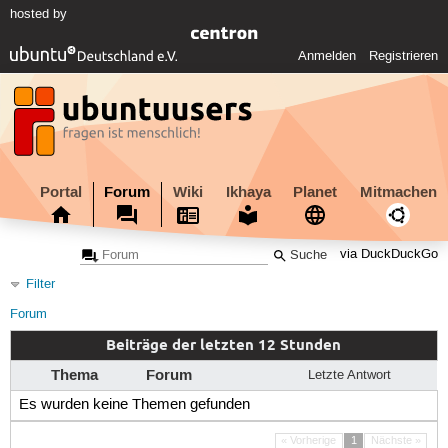
hosted by
Anmelden
Registrieren
Portal
Forum
Wiki
Ikhaya
Planet
Mitmachen
via DuckDuckGo
Filter
Forum
Beiträge der letzten 12 Stunden
Thema
Forum
Letzte Antwort
Es wurden keine Themen gefunden
« Vorherige
1
Nächste »