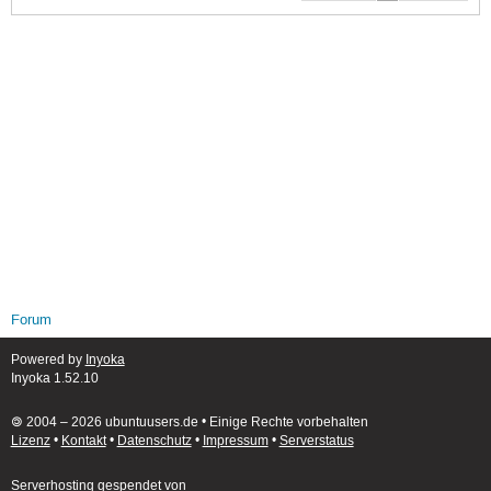
Forum
Powered by
Inyoka
Inyoka 1.52.10
🄯 2004 – 2026 ubuntuusers.de • Einige Rechte vorbehalten
Lizenz
•
Kontakt
•
Datenschutz
•
Impressum
•
Serverstatus
Serverhosting
gespendet von