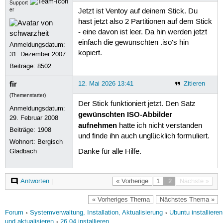
Support
Create partitions on /dev/sde by par
er
Jetzt ist Ventoy auf deinem Stick. Du
Done

hast jetzt also 2 Partitionen auf dem Stick
Wait for partitions ...

- eine davon ist leer. Da hin werden jetzt
partition exist OK

einfach die gewünschten .iso's hin
create efi fat fs /dev/sde2 ...

Anmeldungsdatum:
mkfs.fat 4.2 (2021-01-31)

kopiert.
31. Dezember 2007
success

Beiträge:
8502
Wait for partitions $vPART1 and $vPA
/dev/sde1 exist OK

fir
12. Mai 2026 13:41
Zitieren
/dev/sde2 exist OK

(Themenstarter)
partition exist OK

Der Stick funktioniert jetzt. Den Satz
Format partition 1 /dev/sde1 ...

Anmeldungsdatum:
gewünschten ISO-Abbilder
mkexfatfs 1.3.0

29. Februar 2008
Creating... done.

aufnehmen
hatte ich nicht verstanden
Beiträge:
1908
Flushing... done.

und finde ihn auch unglücklich formuliert.
Wohnort: Bergisch
File system created successfully.

mkexfatfs success

Gladbach
Danke für alle Hilfe.
writing data to disk ...

sync data ...

esp partition processing ...

Antworten
|
« Vorherige
1
2
Nächste »
Install Ventoy to /dev/sde successfu
« Vorheriges Thema
Nächstes Thema »
Forum
Systemverwaltung, Installation, Aktualisierung
Ubuntu installieren
manfred@manfred-HP-Compaq:~/Downloa
und aktualisieren
26.04 installieren