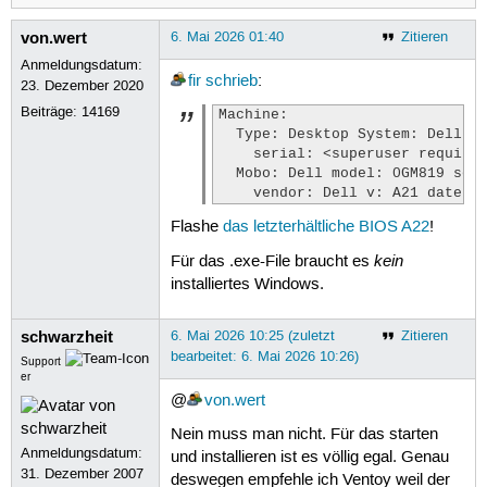
von.wert
6. Mai 2026 01:40
Zitieren
Anmeldungsdatum:
fir
schrieb
:
23. Dezember 2020
Beiträge:
14169
Machine:

  Type: Desktop System: Dell pr
    serial: <superuser required
  Mobo: Dell model: 0GM819 seri
    vendor: Dell v: A21 date: 
Flashe
das letzterhältliche BIOS A22
!
kein
Für das .exe-File braucht es
installiertes Windows.
schwarzheit
6. Mai 2026 10:25 (zuletzt
Zitieren
bearbeitet: 6. Mai 2026 10:26)
Support
er
@
von.wert
Nein muss man nicht. Für das starten
Anmeldungsdatum:
und installieren ist es völlig egal. Genau
31. Dezember 2007
deswegen empfehle ich Ventoy weil der