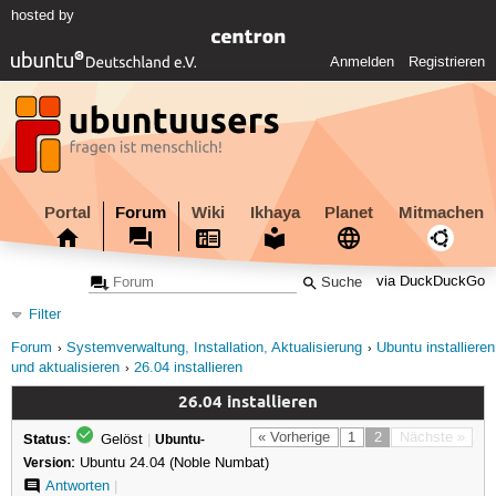
hosted by
Anmelden
Registrieren
Portal
Forum
Wiki
Ikhaya
Planet
Mitmachen
via DuckDuckGo
Filter
Forum
Systemverwaltung, Installation, Aktualisierung
Ubuntu installieren
und aktualisieren
26.04 installieren
26.04 installieren
Status:
« Vorherige
1
2
Nächste »
Gelöst
|
Ubuntu-
Version:
Ubuntu 24.04 (Noble Numbat)
Antworten
|