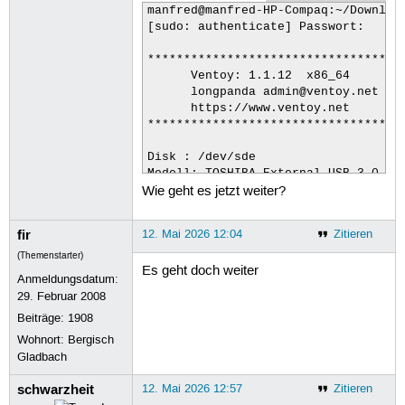
manfred@manfred-HP-Compaq:~/Download
[sudo: authenticate] Passwort:      
************************************
      Ventoy: 1.1.12  x86_64

      longpanda admin@ventoy.net

      https://www.ventoy.net

************************************
Disk : /dev/sde

Modell: TOSHIBA External USB 3.0 (sc
Wie geht es jetzt weiter?
Size : 931 GiB

Style: MBR

fir
12. Mai 2026 12:04
Zitieren
Attention:

(Themenstarter)
Es geht doch weiter
You will install Ventoy to /dev/sde.
Anmeldungsdatum:
All the data on the disk /dev/sde wi
29. Februar 2008
Beiträge:
1908
Continue? (y/n) y

Wohnort: Bergisch
All the data on the disk /dev/sde wi
Gladbach
Double-check. Continue? (y/n) y

delete /dev/sde1

schwarzheit
12. Mai 2026 12:57
Zitieren