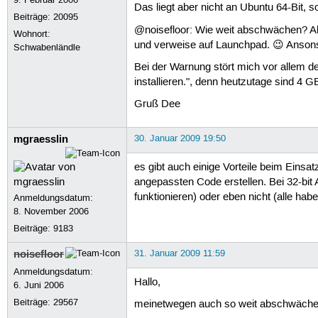
Das liegt aber nicht an Ubuntu 64-Bit, s
Beiträge:
20095
@noisefloor: Wie weit abschwächen? Als
Wohnort:
und verweise auf Launchpad. 😉 Ansonst
Schwabenländle
Bei der Warnung stört mich vor allem der
installieren.", denn heutzutage sind 4 
Gruß Dee
mgraesslin
30. Januar 2009 19:50
es gibt auch einige Vorteile beim Einsa
angepassten Code erstellen. Bei 32-bit
funktionieren) oder eben nicht (alle ha
Anmeldungsdatum:
8. November 2006
Beiträge:
9183
noisefloor
31. Januar 2009 11:59
Anmeldungsdatum:
Hallo,
6. Juni 2006
Beiträge:
29567
meinetwegen auch so weit abschwächen