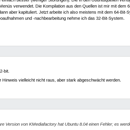
infach besser (weniger Störungen). Die in den Ubuntuquellen verfü
Menüs verwendet. Die Kompilation aus den Quellen ist mir mit dem 
 dann aber kapituliert. Jetzt arbeite ich also meistens mit dem 64-Bit-
deoaufnahmen und -nachbearbeitung nehme ich das 32-Bit-System.
2-bit.
 Hinweis vielleicht nicht raus, aber stark abgeschwächt werden.
are Version von KMediafactory hat Ubuntu 8.04 einen Fehler; es we