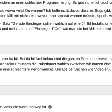
ondern an einer schlechter Programmierung. Es gibt sicherlich auch zig
o wovor willst Du warnen? Ich hoffe nicht davor, dass es Bugs gibt. 
en fällt mir nichts ein, wovor man separat warnen müsste, sprich, wa
 Satz "Gerade Einsteiger sollten wirklich auf eine 64-Bit Installation
GB und mehr auch bei "Einsteiger-PCs", wie man sie bei Aldi bekommt 
tz von 64-bit. Bei 64 bit Architektur sind die ganzen Prozessorerwei
 Architektur müssen die Paketbauer wählen zwischen wir nutzen eine 
ben eine schlechtere Performance). Gerade bei Sachen wie Video en-, 
, dass die Warnung weg ist. 😉