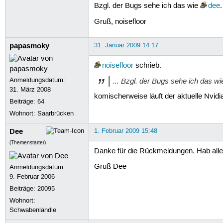
Bzgl. der Bugs sehe ich das wie
dee
.
Gruß, noisefloor
papasmoky
31. Januar 2009 14:17
noisefloor
schrieb:
Anmeldungsdatum:
... Bzgl. der Bugs sehe ich das w
31. März 2008
komischerweise läuft der aktuelle Nvidia
Beiträge:
64
Wohnort: Saarbrücken
Dee
1. Februar 2009 15:48
(Themenstarter)
Danke für die Rückmeldungen. Hab alles g
Gruß Dee
Anmeldungsdatum:
9. Februar 2006
Beiträge:
20095
Wohnort:
Schwabenländle