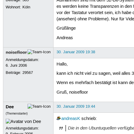
Aufnahmen sind mit dem 32-Bit-System e
es werden keine Transparenzen in den 
Wohnort: Köln
vor der Tastatur verortet sein, ich habe
(ansehen) ohne Probleme). Nur für Vi
Grüßlinge
Andreas
noisefloor
30. Januar 2009 19:38
Anmeldungsdatum:
Hallo,
6. Juni 2006
Beiträge:
29567
kann ich nicht viel zu sagen, weil alles 3
Wenn es mehrfach bestätigt ist kann der
Gruß, noisefloor
Dee
30. Januar 2009 19:44
(Themenstarter)
andreasK
schrieb:
Die in den Ubuntuquellen verfügb
Anmeldungsdatum:
9. Februar 2006