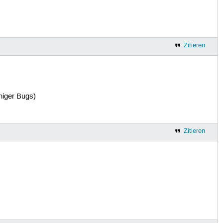
Zitieren
eniger Bugs)
Zitieren