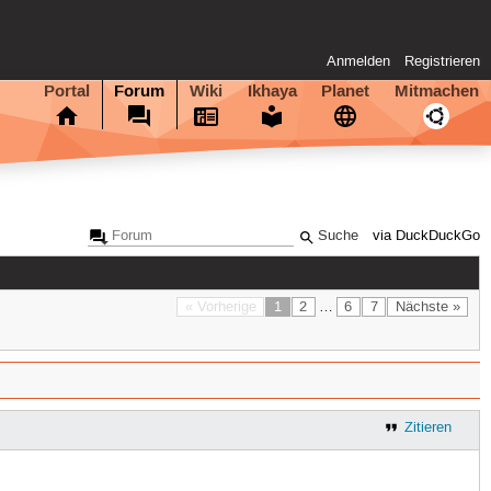
Anmelden
Registrieren
Portal
Forum
Wiki
Ikhaya
Planet
Mitmachen
via DuckDuckGo
« Vorherige
1
2
…
6
7
Nächste »
Zitieren