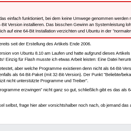
 das einfach funktioniert, bei dem keine Umwege genommen werden mü
64-Bit Version installieren. Das bisschen Gewinn an Systemleistung loh
"normale
ich auf eine 64-Bit Installation verzichten und Ubuntu in der
ereits seit der Erstellung des Artikels Ende 2006.
-Version von Ubuntu 8.10 am Laufen und hatte aufgrund dieses Artikel
s! Einzig für Flash musste ich etwas Arbeit leisten: Eine Datei herun
getestet, aber welche Programme existieren denn nicht als 64-Bit-Ver
enfalls als 64-Bit-Paket (mit 32-Bit-Version). Der Punkt "Beliebte/bek
plizit nicht unterstützte Programme und Treiber".
-Programme erzwingen" nicht ganz so gut, schließlich gibt es das als 
el selbst, frage hier aber vorsichtshalber noch nach, ob jemand das 