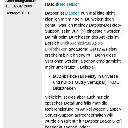
Anmeldungsdatum:
Hallo
Noisefloor
15. Januar 2009
Beiträge:
1031
Dapper ist
Dapper
, nun mal bitte nicht
kleinlich mit mir sein. Du weisst doch
genau, was ich meine? Dapper-Desktop-
Support ist im Juni (?) eingestellt worden.
Da mir beim Durchlesen des Artikels im
Bereich
64bit Architektur/32-bit-
Bibliotheken
andauernd Gutsy & Feisty
erscheint bin ich verwirrt... Denn diese
Versionen werden ja schon grad garnicht
mehr unterstützt... Beispiel:
ia32-libs-kde (ab Feisty in universe
und nur bis Gutsy verfügbar) - KDE-
Bibliotheken
Vielleicht ist dies aber auch nur ein
optisches Detail und falls man die
Referenzierung im Artikel wegen Dapper-
Server-Support aufrecht erhalten will,
würde ein (gilt nur für Dapper Drake 6.xx)
besser aussehen, oder?