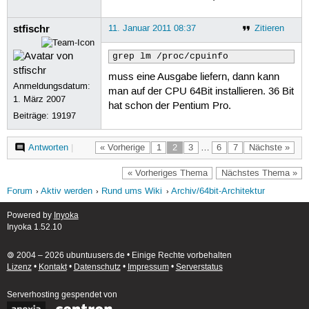
stfischr
11. Januar 2011 08:37
Zitieren
grep lm /proc/cpuinfo
muss eine Ausgabe liefern, dann kann
Anmeldungsdatum:
man auf der CPU 64Bit installieren. 36 Bit
1. März 2007
hat schon der Pentium Pro.
Beiträge:
19197
Antworten
|
« Vorherige
1
2
3
…
6
7
Nächste »
« Vorheriges Thema
Nächstes Thema »
Forum
Aktiv werden
Rund ums Wiki
Archiv/64bit-Architektur
Powered by
Inyoka
Inyoka 1.52.10
🄯 2004 – 2026 ubuntuusers.de • Einige Rechte vorbehalten
Lizenz
•
Kontakt
•
Datenschutz
•
Impressum
•
Serverstatus
Serverhosting
gespendet von