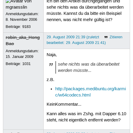
ich bin den Artikel durchgegangen und
sehe nichts was da überarbeitet werden
müsste. Kannst du da bitte ein Beispiel
Anmeldungsdatum:
8. November 2006
nennen, was nicht mehr gültig ist?
Beiträge:
9183
robin_aka_Hong
29. August 2009 21:39 (zuletzt
Zitieren
bearbeitet: 29. August 2009 21:41)
Bao
Anmeldungsdatum:
Naja,
15. Januar 2009
sehe nichts was da überarbeitet
Beiträge:
1031
werden müsste...
z.B.
http://packages.medibuntu.org/karmi
c/w64codecs.html
KeinKommentar...
Kann alles was im Zshg. mit Dapper 6.10
steht, nicht eigentlich entfernt werden?