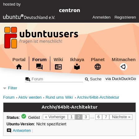
hosted by
Anmelden
Registrieren
Portal
Forum
Wiki
Ikhaya
Planet
Mitmachen
via DuckDuckGo
Filter
Forum
Aktiv werden
Rund ums Wiki
Archiv/64bit-Architektur
Archiv/64bit-Architektur
Status:
« Vorherige
1
2
3
…
6
7
Nächste »
Gelöst
|
Ubuntu-Version:
Nicht spezifiziert
Antworten
|