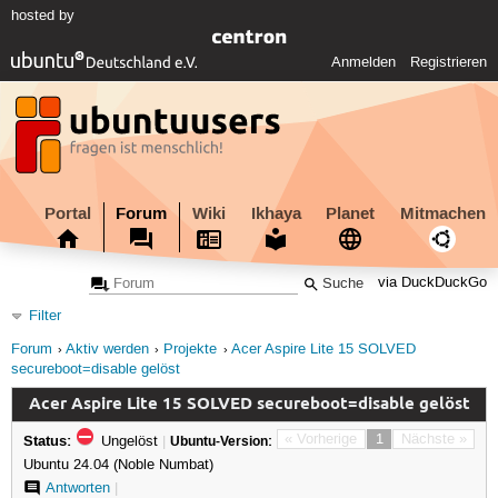
hosted by
Anmelden
Registrieren
Portal
Forum
Wiki
Ikhaya
Planet
Mitmachen
via DuckDuckGo
Filter
Forum
Aktiv werden
Projekte
Acer Aspire Lite 15 SOLVED
secureboot=disable gelöst
Acer Aspire Lite 15 SOLVED secureboot=disable gelöst
Status:
« Vorherige
1
Nächste »
Ungelöst
|
Ubuntu-Version:
Ubuntu 24.04 (Noble Numbat)
Antworten
|