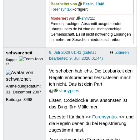
Bearbeitet von
Berlin_1946
:
Forensyntax
korrigiert.
Moderiert von
sh4711
:
Fremdsprachigen Abschnitt ausgeblendet.
ubuntuusers.de ist eine deutschsprachige
Gemeinschaft. Es ist nicht notwendig Lösungen
in mehreren Sprachen niederzuschreiben.
schwarzheit
9. Juli 2026 01:41 (zuletzt
Zitieren
bearbeitet: 9. Juli 2026 01:44)
Support
er
Verschoben hab ichs. Die Lesbarkeit den
Regeln entsprechend herzustellen mach
ich nicht. Das ist dein Part
Anmeldungsdatum:
@
stonypiles
31. Dezember 2007
Beiträge:
8498
Listen, Codeblocke usw. ansonsten ist
das Ding fürn Mülleimer.
Lesestoff für dich >>
Forensyntax
<< und
die Regeln denen du bei Registrierung
zugestimmt hast.
Ausserdem ist die Forumssprache