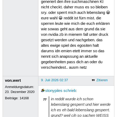
generiert den ihre suchmaschinen KI
nicht checkt. daher muss es so bleiben
sry. oder sperrt mich auch lebenslang 😀
eure wahl 😀 reddit ist fürn mist. die
sperren leute wie mich die euch erklären
wie sowas geht aus dem grund da sie
von nvidia zb in mienem fall unter druck
gesetzt werden und nachgeben. das
altes ewige spiel des egositen halt
darums idn emien etett immer so das
nennt sich anapssung an aktuelle
gegebenheiten pass dich an oder du
verschwindest.. ausm netz
von.wert
9. Juli 2026 02:37
Zitieren
Anmeldungsdatum:
stonypiles
schrieb
:
23. Dezember 2020
Beiträge:
14168
in reddit wurde ich schon
lebenslang gesperrt und hier werde
ich es eh bald lebenslang gesperrt.
grund? weil cih so sachen WEISS