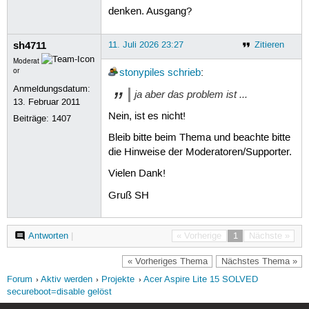
denken. Ausgang?
sh4711
11. Juli 2026 23:27
Zitieren
Moderat
or
stonypiles
schrieb
:
Anmeldungsdatum:
ja aber das problem ist ...
13. Februar 2011
Nein, ist es nicht!
Beiträge:
1407
Bleib bitte beim Thema und beachte bitte
die Hinweise der Moderatoren/Supporter.
Vielen Dank!
Gruß SH
Antworten
|
« Vorherige
1
Nächste »
« Vorheriges Thema
Nächstes Thema »
Forum
Aktiv werden
Projekte
Acer Aspire Lite 15 SOLVED
secureboot=disable gelöst