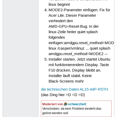
linux beginnt
MODE2‑Parameter einfügen. Fix für
Acer Lite. Dieser Parameter
verhindert den
AMD‑GPU‑Reset‑Bug. In der
linux‑Zeile hinter quiet splash
folgendes
einfügen:amdgpu.reset_method=MODE2
linux /casper/vmlinuz ... quiet splash
amdgpu.reset_method=MODE2 –-
Installer starten. Jetzt startet Ubuntu
mit funktionierendem Display. Taste
F10 drücken. Display bleibt an.
Installer läuft stabil. Keine
Black‑Screens mehr
die technischen Daten AL15-44P-R5TH
(das Ding hier =D =D =D)
Moderiert von
schwarzheit
:
Verschoben, da kein Problem besteht das
gelöst werden soll.