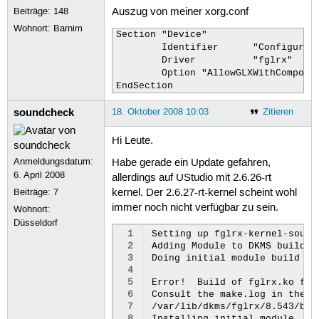
Beiträge:
148
Auszug von meiner xorg.conf
Wohnort: Barnim
Section "Device"

        Identifier      "Configured 
        Driver          "fglrx"

        Option "AllowGLXWithComposit
EndSection
soundcheck
18. Oktober 2008 10:03
Zitieren
Hi Leute.
Anmeldungsdatum:
Habe gerade ein Update gefahren,
6. April 2008
allerdings auf UStudio mit 2.6.26-rt
Beiträge:
7
kernel. Der 2.6.27-rt-kernel scheint wohl
immer noch nicht verfügbar zu sein.
Wohnort:
Düsseldorf
 1
Setting up fglrx-kernel-sourc
 2
Adding Module to DKMS build sy
 3
Doing initial module build

 4
 5
Error!  Build of fglrx.ko fai
 6
Consult the make.log in the bu
 7
/var/lib/dkms/fglrx/8.543/bui
 8
Installing initial module
