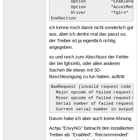
	Option		"EnablePageFlip"

	Option          "AccelMethod"   "EXA"

	Driver		"fglrx"

EndSection
ich kenne mich damit nicht sonderlich gut
aus, aber ich denke mal das passt so,
der Treiber ist ja eigentlich richtig
angegeben.
so und noch zum Abschluss der Fehler
der bei fglrxinfo, oder allen anderen
Sachen die etwas mit 3D-
Beschleunigung zu tun haben, auftritt:
BadRequest (invalid request code or 
  Major opcode of failed request:  1
  Minor opcode of failed request:  1
  Serial number of failed request:  
  Current serial number in output s
Davon habe ich aber auch keine Ahnung
Achja "EnvyNG" betracht den installierten
Treiber als "Enabled", "Recommended"