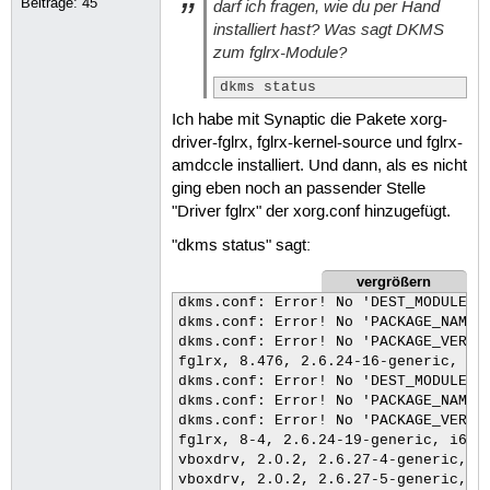
Beiträge:
45
darf ich fragen, wie du per Hand
installiert hast? Was sagt DKMS
zum fglrx-Module?
dkms status
Ich habe mit Synaptic die Pakete xorg-
driver-fglrx, fglrx-kernel-source und fglrx-
amdccle installiert. Und dann, als es nicht
ging eben noch an passender Stelle
"Driver fglrx" der xorg.conf hinzugefügt.
"dkms status" sagt:
vergrößern
dkms.conf: Error! No 'DEST_MODULE_LO
dkms.conf: Error! No 'PACKAGE_NAME' 
dkms.conf: Error! No 'PACKAGE_VERSIO
fglrx, 8.476, 2.6.24-16-generic, i68
dkms.conf: Error! No 'DEST_MODULE_LO
dkms.conf: Error! No 'PACKAGE_NAME' 
dkms.conf: Error! No 'PACKAGE_VERSIO
fglrx, 8-4, 2.6.24-19-generic, i686:
vboxdrv, 2.0.2, 2.6.27-4-generic, i6
vboxdrv, 2.0.2, 2.6.27-5-generic, i6