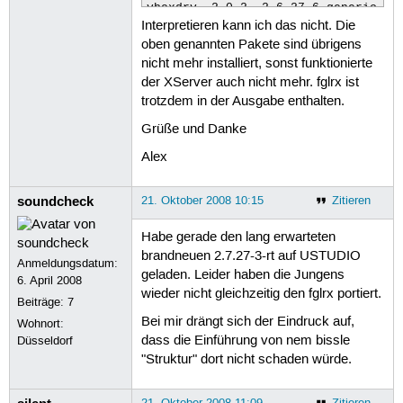
vboxdrv, 2.0.2, 2.6.27-6-generic, i6
Interpretieren kann ich das nicht. Die
vboxdrv, 2.0.2, 2.6.27-7-generic, i
oben genannten Pakete sind übrigens
nicht mehr installiert, sonst funktionierte
der XServer auch nicht mehr. fglrx ist
trotzdem in der Ausgabe enthalten.
Grüße und Danke
Alex
soundcheck
21. Oktober 2008 10:15
Zitieren
Habe gerade den lang erwarteten
brandneuen 2.7.27-3-rt auf USTUDIO
Anmeldungsdatum:
geladen. Leider haben die Jungens
6. April 2008
wieder nicht gleichzeitig den fglrx portiert.
Beiträge:
7
Bei mir drängt sich der Eindruck auf,
Wohnort:
dass die Einführung von nem bissle
Düsseldorf
"Struktur" dort nicht schaden würde.
21. Oktober 2008 11:09
Zitieren