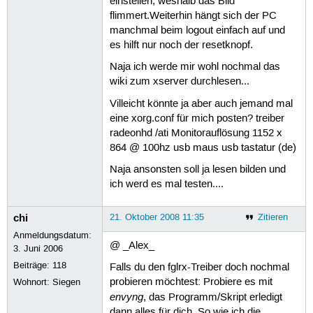
einstellen, weshalb das Bild
flimmert.Weiterhin hängt sich der PC
manchmal beim logout einfach auf und
es hilft nur noch der resetknopf.
Naja ich werde mir wohl nochmal das
wiki zum xserver durchlesen...
Villeicht könnte ja aber auch jemand mal
eine xorg.conf für mich posten? treiber
radeonhd /ati Monitorauflösung 1152 x
864 @ 100hz usb maus usb tastatur (de)
Naja ansonsten soll ja lesen bilden und
ich werd es mal testen....
chi
21. Oktober 2008 11:35
Zitieren
Anmeldungsdatum:
@ _Alex_
3. Juni 2006
Beiträge:
118
Falls du den fglrx-Treiber doch nochmal
probieren möchtest: Probiere es mit
Wohnort: Siegen
envyng
, das Programm/Skript erledigt
dann alles für dich. So wie ich die