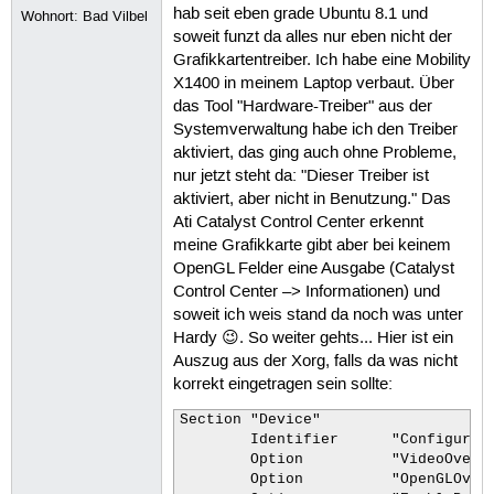
hab seit eben grade Ubuntu 8.1 und
Wohnort: Bad Vilbel
soweit funzt da alles nur eben nicht der
Grafikkartentreiber. Ich habe eine Mobility
X1400 in meinem Laptop verbaut. Über
das Tool "Hardware-Treiber" aus der
Systemverwaltung habe ich den Treiber
aktiviert, das ging auch ohne Probleme,
nur jetzt steht da: "Dieser Treiber ist
aktiviert, aber nicht in Benutzung." Das
Ati Catalyst Control Center erkennt
meine Grafikkarte gibt aber bei keinem
OpenGL Felder eine Ausgabe (Catalyst
Control Center –> Informationen) und
soweit ich weis stand da noch was unter
Hardy 😉. So weiter gehts... Hier ist ein
Auszug aus der Xorg, falls da was nicht
korrekt eingetragen sein sollte:
Section "Device"

	Identifier	"Configured Video Device"

	Option		"VideoOverlay"	"on"

	Option		"OpenGLOverlay"	"off"
