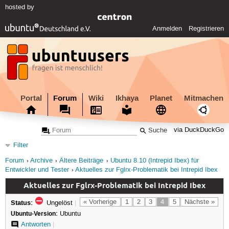
hosted by
Anmelden
Registrieren
Portal
Forum
Wiki
Ikhaya
Planet
Mitmachen
via DuckDuckGo
Filter
Forum
Archive
Ältere Beiträge
Ubuntu 8.10 (Intrepid Ibex) für
Entwickler und Tester
Aktuelles zur Fglrx-Problematik bei Intrepid Ibex
Aktuelles zur Fglrx-Problematik bei Intrepid Ibex
Status:
« Vorherige
1
2
3
4
5
Nächste »
Ungelöst
|
Ubuntu-Version:
Ubuntu
Antworten
|