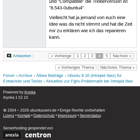
und "Compatible" die Treiberversion ist
"8.543-0ubuntu4"
Vielleicht hat ja jemand von euch eine
Idee was da nicht stimmt und hat die Zeit
mir zu erklären wie ich das reparieren
kann.
Antworten
|
« Vorherige
1
2
3
4
5
Nächste »
« Vorheriges Thema
Nächstes Thema »
Forum
Archive
Ältere Beiträge
Ubuntu 8.10 (Intrepid Ibex) für
Entwickler und Tester
Aktuelles zur Fglrx-Problematik bei Intrepid Ibex
Powered by
Inyoka
Inyoka 1.52.10
🄯 2004 – 2026 ubuntuusers.de • Einige Rechte vorbehalten
Lizenz
•
Kontakt
•
Datenschutz
•
Impressum
•
Serverstatus
Serverhosting
gespendet von