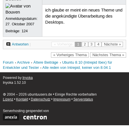
ich glaube er meint ein neues Theme und
die angekündigte Überarbeitung des
Anmeldungsdatum:
Desktops.
27. Oktober 2007
Beiträge:
124
Antworten
|
« Vorherige
1
2
3
4
Nächste »
« Vorheriges Thema
Nächstes Thema »
Forum
Archive
Ältere Beiträge
Ubuntu 8.10 (Intrepid Ibex) für
Entwickler und Tester
Alle reden von Intrepid, keiner von 8.04.1
Powered by
Inyoka
Inyoka 1.52.10
🄯 2004 – 2026 ubuntuusers.de • Einige Rechte vorbehalten
Lizenz
•
Kontakt
•
Datenschutz
•
Impressum
•
Serverstatus
Serverhosting
gespendet von