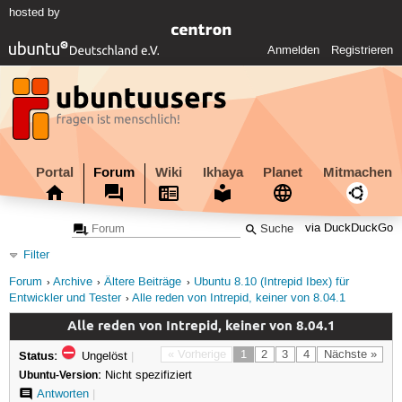
hosted by
Anmelden
Registrieren
Portal
Forum
Wiki
Ikhaya
Planet
Mitmachen
via DuckDuckGo
Filter
Forum
Archive
Ältere Beiträge
Ubuntu 8.10 (Intrepid Ibex) für
Entwickler und Tester
Alle reden von Intrepid, keiner von 8.04.1
Alle reden von Intrepid, keiner von 8.04.1
Status:
« Vorherige
1
2
3
4
Nächste »
Ungelöst
|
Ubuntu-Version:
Nicht spezifiziert
Antworten
|