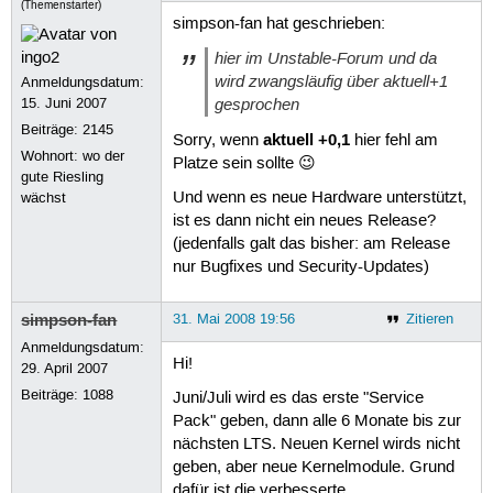
(Themenstarter)
simpson-fan hat geschrieben:
hier im Unstable-Forum und da
wird zwangsläufig über aktuell+1
Anmeldungsdatum:
gesprochen
15. Juni 2007
Beiträge:
2145
aktuell +0,1
Sorry, wenn
hier fehl am
Wohnort: wo der
Platze sein sollte 😉
gute Riesling
Und wenn es neue Hardware unterstützt,
wächst
ist es dann nicht ein neues Release?
(jedenfalls galt das bisher: am Release
nur Bugfixes und Security-Updates)
simpson-fan
31. Mai 2008 19:56
Zitieren
Anmeldungsdatum:
Hi!
29. April 2007
Beiträge:
1088
Juni/Juli wird es das erste "Service
Pack" geben, dann alle 6 Monate bis zur
nächsten LTS. Neuen Kernel wirds nicht
geben, aber neue Kernelmodule. Grund
dafür ist die verbesserte