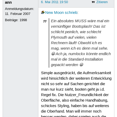
ann
6. Mai 2011 19:50
Zitieren
Anmeldungsdatum:
New Moon
schrieb
:
11. Februar 2007
Beiträge:
1998
Ein absolutes MUSS wäre mal ein
vernünftiger Bootsplash! Das ist
schlicht peinlich, wie schlecht
Plymouth auf vielen, vielen
Rechnern läuft! Obwohl ich es
mag, wenn ich es denn mal sehe.
😀 Ach ja, numlockx könnte endlich
mal in die Standard-Installation
gepackt werden 😀
Simple ausgedrückt, die Aufmerksamkeit
wird hinsichtlich der weiteren Entwicklung
nicht so sehr auf Sachen gerichtet die
man nur kurz sieht, booten geht ja i.d.
Regel fix. Die Nutzer_Freundlichkeit der
Oberfläche, also einfache Handhabung,
schickes Styling, haben bis auf weiteres
die Oberhand. Man will immer noch
besser werden, dabei spielen auch die