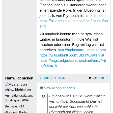
Überlegungen zu Standardanwendungen
eine tragende Rolle. In den Blueprints ist
jedenfalls von Plymouth nichts zu finden.
https://blueprints.launchpad.net/ubuntu/on
eiric
Zu numlock könnte man beispw. einen
Eintrag in brainstorm, in die Wishlist
machen oder einen Bug mit tag wishlist
schreiben.
http://brainstorm.ubuntu.com/
https://wiki.ubuntu.com/Ubuntu/Wishlist
https://bugs.edge.launchpad.net/unity/+b
ug/668415
chinwildchicken
7. Mai 2011 00:32
Zitieren
New Moon
schrieb
:
Anmeldungsdatum:
Ein absolutes MUSS wäre mal ein
30. August 2009
vernünftiger Bootsplash! Das ist
schlicht peinlich, wie schlecht
Beiträge:
414
Plymouth auf vielen, vielen
Wohnort: Baden