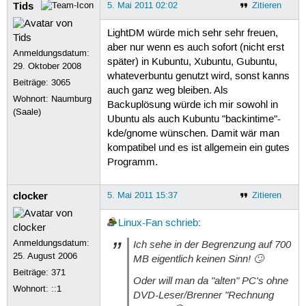
Tids
5. Mai 2011 02:02
Zitieren
LightDM würde mich sehr sehr freuen,
aber nur wenn es auch sofort (nicht erst
Anmeldungsdatum:
später) in Kubuntu, Xubuntu, Gubuntu,
29. Oktober 2008
whateverbuntu genutzt wird, sonst kanns
Beiträge:
3065
auch ganz weg bleiben. Als
Wohnort: Naumburg
Backuplösung würde ich mir sowohl in
(Saale)
Ubuntu als auch Kubuntu "backintime"-
kde/gnome wünschen. Damit wär man
kompatibel und es ist allgemein ein gutes
Programm.
clocker
5. Mai 2011 15:37
Zitieren
Linux-Fan
schrieb
:
Anmeldungsdatum:
Ich sehe in der Begrenzung auf 700
25. August 2006
MB eigentlich keinen Sinn! 🙄
Beiträge:
371
Oder will man da "alten" PC's ohne
Wohnort: ::1
DVD-Leser/Brenner "Rechnung