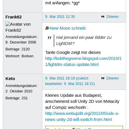
mit anfangen. *gg*
Frank62
9. Mai 2011 12:35
Zitieren
New Moon
schrieb
:
Anmeldungsdatum:
Hat jemand ein paar Bilder zu
8. Dezember 2008
LightDM?
Beiträge:
2120
Tante Google zeigt mir dieses
Wohnort: Borken
http://bobthegnome.blogspot.com/2010/1
1/lightdm-status-update.html
Keto
9. Mai 2011 18:19 (zuletzt
Zitieren
bearbeitet: 9. Mai 2011 18:21)
Anmeldungsdatum:
2. Oktober 2010
Kleines Update aus Budapest,
Beiträge:
231
anscheinend soll Unity 2D von Metacity
auf Compiz wechseln :
http://www.webupd8.org/2011/05/uds-o-
news-unity-2d-will-switch-from.html