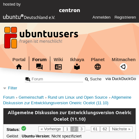
hosted by
Anmelden
Registrieren
Portal
Forum
Wiki
Ikhaya
Planet
Mitmachen
via DuckDuckGo
Filter
Forum
Gemeinschaft
Rund um Linux und Open Source
Allgemeine
Diskussion zur Entwicklungsversion Oneiric Ocelot (11.10)
Allgemeine Diskussion zur Entwicklungsversion Oneiric
Ocelot (11.10)
Status:
« Vorherige
1
2
3
…
61
62
Nächste »
Gelöst
|
Ubuntu-Version:
Nicht spezifiziert