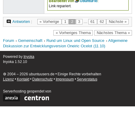
Bearbeitet von
UbuntuFlo
:
Link repariert.
Antworten
|
« Vorherige
1
2
3
…
61
62
Nächste »
« Vorheriges Thema
Nächstes Thema »
Forum
Gemeinschaft
Rund um Linux und Open Source
Allgemeine
Diskussion zur Entwicklungsversion Oneiric Ocelot (11.10)
Powered by
Inyoka
Inyoka 1.52.10
🄯 2004 – 2026 ubuntuusers.de • Einige Rechte vorbehalten
Lizenz
•
Kontakt
•
Datenschutz
•
Impressum
•
Serverstatus
Serverhosting
gespendet von