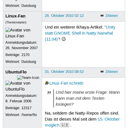
Wohnort: Duisburg
Linux-Fan
26. Oktober 2010 02:12
Zitieren
(Themenstarter)
Und ein weiterer Ikhaya-Artikel:
"Unity
statt GNOME Shell in Natty Narwhal
(11.04)"
! 😉
Anmeldungsdatum:
26. November 2007
Beiträge:
2170
Wohnort: Duisburg
UbuntuFlo
31. Oktober 2010 08:52
Zitieren
Linux-Fan
schrieb
:
Und hier meine erste Frage: Wann
Anmeldungsdatum:
kann man mit dem Testen
8. Februar 2006
loslegen?
Beiträge:
12317
Na, seitdem die Natty-Repos offen sind.
Wohnort: /home/flo
Das ist dieses Mal seit dem
15. Oktober
möglich
🇬🇧 .