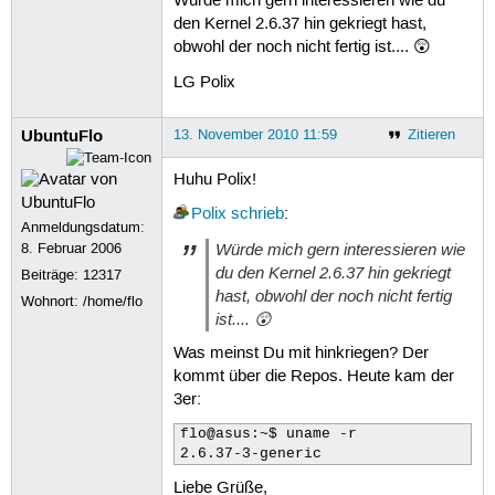
Würde mich gern interessieren wie du
den Kernel 2.6.37 hin gekriegt hast,
obwohl der noch nicht fertig ist.... 😲
LG Polix
UbuntuFlo
13. November 2010 11:59
Zitieren
Huhu Polix!
Polix
schrieb
:
Anmeldungsdatum:
Würde mich gern interessieren wie
8. Februar 2006
du den Kernel 2.6.37 hin gekriegt
Beiträge:
12317
hast, obwohl der noch nicht fertig
Wohnort: /home/flo
ist.... 😲
Was meinst Du mit hinkriegen? Der
kommt über die Repos. Heute kam der
3er:
flo@asus:~$ uname -r

2.6.37-3-generic
Liebe Grüße,