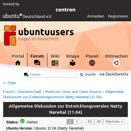
hosted by
Anmelden
Registrieren
Portal
Forum
Wiki
Ikhaya
Planet
Mitmachen
via DuckDuckGo
Filter
Forum
Gemeinschaft
Rund um Linux und Open Source
Allgemeine
Diskussion zur Entwicklungsversion Natty Narwhal (11.04)
Allgemeine Diskussion zur Entwicklungsversion Natty
Narwhal (11.04)
Status:
« Vorherige
1
2
…
83
84
Nächste »
Gelöst
|
Ubuntu-Version:
Ubuntu 11.04 (Natty Narwhal)