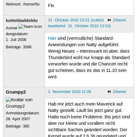
Wohnort: /home/flo
Flo
kutteldaddeldu
31. Oktober 2010 13:51 (zuletzt
Zitieren
bearbeitet: 31. Oktober 2010 13:53)
Anmel
dungsdatum:
Hier
sind (vermutliche) Standard-
1. Juli 2008
Anwendungen von Natty aufgeführt.
Beiträge:
3586
Wenig Neues – interessant ist aber, dass
Thunderbird wohl nur knapp als Standard
verworfen wurde und die Chancen recht
gut scheinen, dass es das in 11.10 sein
wird.
Grumpy2
2. November 2010 11:06
Zitieren
Hab mir jetzt auch mein Maverick auf
Natty gestellt. Läuft bis jetzt ganz gut.
Anmeldungsdatum:
Hatte noch keine Probleme. Bis jetzt sind
28. April 2007
aber nur kleine und vorallem nicht
Beiträge:
385
sichtbare Sachen geändert worden. Der
Kernel wurde auf 2.6.36 geupdated und