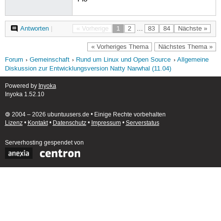
Antworten
|
« Vorherige
1
2
…
83
84
Nächste »
« Vorheriges Thema
Nächstes Thema »
Forum
Gemeinschaft
Rund um Linux und Open Source
Allgemeine
Diskussion zur Entwicklungsversion Natty Narwhal (11.04)
Powered by
Inyoka
Inyoka 1.52.10
🄯 2004 – 2026 ubuntuusers.de • Einige Rechte vorbehalten
Lizenz
•
Kontakt
•
Datenschutz
•
Impressum
•
Serverstatus
Serverhosting
gespendet von