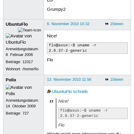
LG
Grumpy2
UbuntuFlo
6. November 2010 10:32
Zitieren
Nice!
flo@asus:~$ uname -r

Anmeldungsdatum:
2.6.37-2-generic
8. Februar 2006
Flo
Beiträge:
12317
Wohnort: /home/flo
Polix
13. November 2010 11:56
Zitieren
UbuntuFlo
schrieb
:
Anmeldungsdatum:
Nice!
14. Oktober 2009
flo@asus:~$ uname -r

Beiträge:
727
2.6.37-2-generic
Flo