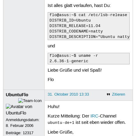
Ist alles glatt verlaufen, hast Du:
flo@asus:~$ cat /etc/lsb-release

DISTRIB_ID=Ubuntu

DISTRIB_RELEASE=11.04

DISTRIB_CODENAME=natty

DISTRIB_DESCRIPTION="Ubuntu natty (
und
flo@asus:~$ uname -r

2.6.36-1-generic
Liebe Grüße und viel Spaß!
Flo
UbuntuFlo
31. Oktober 2010 13:33
Zitieren
Huhu!
Kurze Mitteilung: Der
IRC
-Channel
Anmeldungsdatum:
ist seit eben wieder offen.
ubuntu-de+1
8. Februar 2006
Liebe Grüße,
Beiträge:
12317