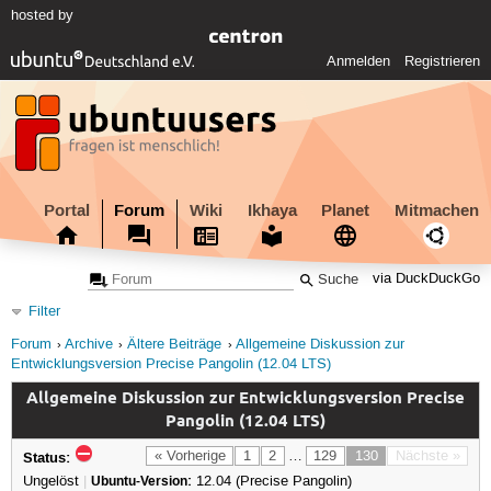
hosted by
Anmelden
Registrieren
Portal
Forum
Wiki
Ikhaya
Planet
Mitmachen
via DuckDuckGo
Filter
Forum
Archive
Ältere Beiträge
Allgemeine Diskussion zur
Entwicklungsversion Precise Pangolin (12.04 LTS)
Allgemeine Diskussion zur Entwicklungsversion Precise
Pangolin (12.04 LTS)
Status:
« Vorherige
1
2
…
129
130
Nächste »
Ungelöst
|
Ubuntu-Version:
12.04 (Precise Pangolin)