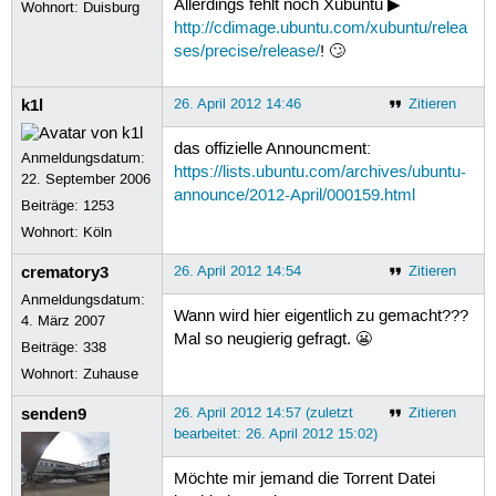
Allerdings fehlt noch Xubuntu ▶
Wohnort: Duisburg
http://cdimage.ubuntu.com/xubuntu/relea
ses/precise/release/
! 🙄
k1l
26. April 2012 14:46
Zitieren
das offizielle Announcment:
Anmeldungsdatum:
https://lists.ubuntu.com/archives/ubuntu-
22. September 2006
announce/2012-April/000159.html
Beiträge:
1253
Wohnort: Köln
crematory3
26. April 2012 14:54
Zitieren
Anmeldungsdatum:
Wann wird hier eigentlich zu gemacht???
4. März 2007
Mal so neugierig gefragt. 😬
Beiträge:
338
Wohnort: Zuhause
senden9
26. April 2012 14:57 (zuletzt
Zitieren
bearbeitet: 26. April 2012 15:02)
Möchte mir jemand die Torrent Datei