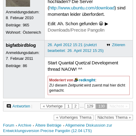
hochladen? Die Server
(
http://www.ubuntu.com/download
) sind
Anmeldungsdatum:
momentan leider überfordert.
8. Februar 2010
Edit: Ah. Schon gefunden 😀 ▶
Beiträge:
965
Downloads/Precise Pangolin
Wohnort: Österreich
bigfatbirdblog
26. April 2012 15:21 (zuletzt
Zitieren
bearbeitet: 26. April 2012 15:25)
Anmeldungsdatum:
7. Februar 2011
Start Quantal Quetzal Development
Beiträge:
86
thread NAOW! ^^
Moderiert von
redkngiht
:
ZU diesem Zeitpunkt wird zuerst mal hier dicht
gemacht.
Antworten
|
« Vorherige
1
2
…
129
130
Nächste »
« Vorheriges Thema
Nächstes Thema »
Forum
Archive
Ältere Beiträge
Allgemeine Diskussion zur
Entwicklungsversion Precise Pangolin (12.04 LTS)