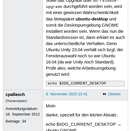
Sollte das Upgrade über
do-release-
durchgeführt worden sein, wird
upgrade
mit einer gewissen Wahrscheinlichkeit
ubuntu-desktop
das Metapaket
und
somit die Desktopumgebung GNOME
installiert worden sein. Wenn das nun die
Standardsession ist, dann erklärt es auch
das unterschiedliche Verhalten. Denn
Ubuntu Unity 23.04 verhält sich bzgl. der
Fensterauswahl noch so wie Ubuntu
16.04 (da war Unity noch Standard).
Prüfe also, welche Arbeitsumgebung
genutzt wird:
echo $XDG_CURRENT_DESKTOP
cpallasch
8. November 2023 10:41
Zitieren
(Themenstarter)
Moin
Anmeldungsdatum:
16. September 2012
danke, speziell für den letzten Absatz.
Beiträge:
34
echo $XDG_CURRENT_DESKTOP →
ubuntu:GNOME