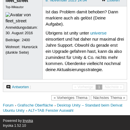
fleet_street
8. November 2023 14:04
Zitieren
Top-Wikiautor
Ist das Problem damit behoben? Dann
markiere auch als gelöst (Deine
Aufgabe).
Anmeldungsdatum:
30. August 2016
Übrigens ist unity unter
universe
einsortiert und hat daher nur maximal drei
Beiträge:
2400
Jahre Support. Obwohl du gerade erst
Wohnort: Hunsrück
ein Upgrade gefahren hast, kann da also
(dunkle Seite)
zumindest für Unity & Co. nichts mehr
kommen. Überdenke vielleicht nochmal
deine Aktualisierungsstrategie.
Antworten
|
« Vorherige
1
Nächste »
« Vorheriges Thema
Nächstes Thema »
Forum
Grafische Oberfläche
Desktop Unity – Standard beim Derivat
Ubuntu Unity
ALT+TAB Fenster Auswahl
Powered by
Inyoka
Inyoka 1.52.10