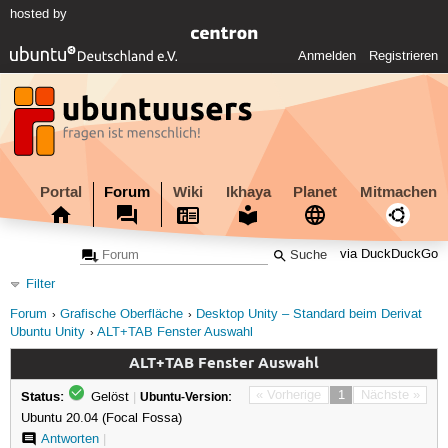
hosted by
Anmelden
Registrieren
Portal
Forum
Wiki
Ikhaya
Planet
Mitmachen
via DuckDuckGo
Filter
Forum
Grafische Oberfläche
Desktop Unity – Standard beim Derivat
Ubuntu Unity
ALT+TAB Fenster Auswahl
ALT+TAB Fenster Auswahl
Status:
« Vorherige
1
Nächste »
Gelöst
|
Ubuntu-Version:
Ubuntu 20.04 (Focal Fossa)
Antworten
|