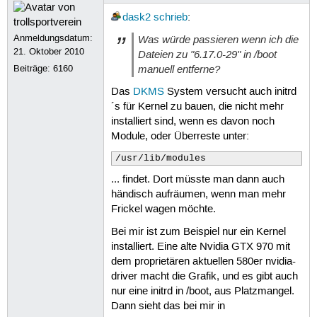
#GRUB_BADRAM="0x01234567,0xfefe
dask2
schrieb
:
# Uncomment to disable graphica
Anmeldungsdatum:
Was würde passieren wenn ich die
#GRUB_TERMINAL="console"

21. Oktober 2010
Dateien zu "6.17.0-29" in /boot
manuell entferne?
Beiträge:
6160
# The resolution used on graphi
# note that you can use only mo
Das
DKMS
System versucht auch initrd
# you can see them in real GRUB
´s für Kernel zu bauen, die nicht mehr
GRUB_GFXMODE="1920x1080x32"

installiert sind, wenn es davon noch
# Uncomment if you don't want G
Module, oder Überreste unter:
#GRUB_DISABLE_LINUX_UUID="true"
/usr/lib/modules
# Uncomment to disable generati
... findet. Dort müsste man dann auch
#GRUB_DISABLE_RECOVERY="true"

händisch aufräumen, wenn man mehr
Frickel wagen möchte.
# Uncomment to get a beep at gr
#GRUB_INIT_TUNE="480 440 1"

Bei mir ist zum Beispiel nur ein Kernel
installiert. Eine alte Nvidia GTX 970 mit
GRUB_THEME="/boot/grub/themes/u
GRUB_SAVEDEFAULT="true"

dem proprietären aktuellen 580er nvidia-
export GRUB_COLOR_NORMAL="light
driver macht die Grafik, und es gibt auch
export GRUB_COLOR_HIGHLIGHT="ma
nur eine initrd in /boot, aus Platzmangel.
#GRUB_GFXPAYLOAD_LINUX="1920x1
Dann sieht das bei mir in