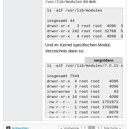
so aus:
/usr/lib/modules
ls -alF /usr/lib/modules

insgesamt 44

drwxr-xr-x   3 root root  4096  3. J
drwxr-xr-x 242 root root 32768  5. J
drwxr-xr-x   4 root root  4096  3. 
Und im Kernel spezifischen Modul-
Verzeichnis dann so:
vergrößern
ls -alF /usr/lib/modules/7.0.11-x64v
insgesamt 7544

drwxr-xr-x  4 root root    4096  3. 
drwxr-xr-x  3 root root    4096  3. 
lrwxrwxrwx  1 root root      43  2. 
drwxr-xr-x 14 root root    4096  3. 
-rw-r--r--  1 root root 1751973  3. 
-rw-r--r--  1 root root 1701088  3. 
-rw-r--r--  1 root root    8079  2. 
-rw-r--r--  1 root root   68130  3. 
-rw-r--r--  1 root root   10012  3. 
Antworten
|
« Vorherige
1
2
3
Nächste »
-rw-r--r--  1 root root  141777  2. 