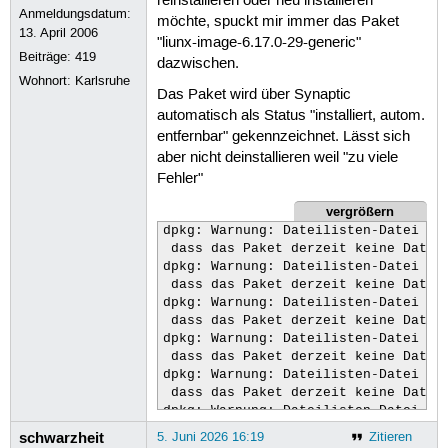
reinstallieren oder neu installieren
    driver: X: loaded: nvidia unload
Anmeldungsdatum:
    gpu: nv_platform,nvidia,nvidia-n
möchte, spuckt mir immer das Paket
13. April 2006
    2: 1920x1080~60Hz

"liunx-image-6.17.0-29-generic"
Beiträge:
419
  API: EGL v: 1.5 drivers: nvidia,sw
dazwischen.
    platforms: gbm,x11,surfaceless,d
Wohnort: Karlsruhe
  API: OpenGL v: 4.6.0 compat-v: 4.5
Das Paket wird über Synaptic
    renderer: NVIDIA GeForce RTX 406
automatisch als Status "installiert, autom.
  API: Vulkan v: 1.4.341 drivers: nv
entfernbar" gekennzeichnet. Lässt sich
  Info: Tools: api: clinfo, eglinfo,
aber nicht deinstallieren weil "zu viele
    kscreen-doctor, xfce4-display-se
Fehler"
    wl: wayland-info x11: xdriinfo, 
Audio:

vergrößern
  Device-1: NVIDIA AD107 High Defini
dpkg: Warnung: Dateilisten-Datei des
  Device-2: Advanced Micro Devices [
 dass das Paket derzeit keine Dateie
    driver: snd_hda_intel

dpkg: Warnung: Dateilisten-Datei des
  Device-3: C-Media USB Audio Device
 dass das Paket derzeit keine Dateie
    driver: hid-generic,snd-usb-audi
dpkg: Warnung: Dateilisten-Datei des
  API: ALSA v: k7.0.0-1006-nvidia st
 dass das Paket derzeit keine Dateie
Network:

dpkg: Warnung: Dateilisten-Datei de
  Device-1: Realtek RTL8111/8168/821
 dass das Paket derzeit keine Dateie
    driver: r8169

dpkg: Warnung: Dateilisten-Datei des
  IF: enp5s0 state: up speed: 1000 M
 dass das Paket derzeit keine Dateie
  IF-ID-1: vboxnet0 state: down mac:
dpkg: Warnung: Dateilisten-Datei des
Drives:

 dass das Paket derzeit keine Dateie
  Local Storage: total: 3.64 TiB use
schwarzheit
5. Juni 2026 16:19
Zitieren
dpkg: Warnung: Dateilisten-Datei de