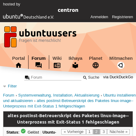
hosted by
Anmelden
Registrieren
Portal
Forum
Wiki
Ikhaya
Planet
Mitmachen
via DuckDuckGo
Filter
Forum
Systemverwaltung, Installation, Aktualisierung
Ubuntu installieren
und aktualisieren
altes postinst-Betreuerskript des Paketes linux-image--
Unterprozess mit Exit-Status 1 fehlgeschlagen
altes postinst-Betreuerskript des Paketes linux-image--
Unterprozess mit Exit-Status 1 fehlgeschlagen
Status:
« Vorherige
1
2
3
Nächste »
Gelöst
|
Ubuntu-