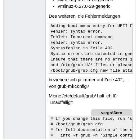
initrd.img-6.17.0-29-generic
dpkg: Warnung: Dateilisten-Datei des
vmlinuz-6.27.0-29-generic
 dass das Paket derzeit keine Dateie
(Lese Datenbank ... 869415 Dateien u
Des weiteren, die Fehlermeldungen
Entfernen von linux-image-6.17.0-29-
/etc/kernel/postrm.d/initramfs-tools
Adding boot menu entry for UEFI Firm
update-initramfs: Deleting /boot/ini
Fehler: syntax error.

/etc/kernel/postrm.d/kdump-tools:

Fehler: Incorrect command.

kdump-tools: Removing kdump tracking
Fehler: syntax error.

/etc/kernel/postrm.d/zz-update-grub:
Syntaxfehler in Zeile 402

Sourcing file `/etc/default/grub'

Syntax errors are detected in genera
Sourcing file `/etc/default/grub.d/9
Ensure that there are no errors in /
Sourcing file `/etc/default/grub.d/k
and /etc/grub.d/* files or please fi
Generating grub configuration file .
/boot/grub/grub.cfg.new file attach
Found theme: /boot/grub/themes/ubunt
beziehen sich ja immer auf Zeile 402,....
Found linux image: /boot/vmlinuz-7.0
Found initrd image: /boot/initrd.img
von grub-mkconfig?
Found linux image: /boot/vmlinuz-7.0
Meine /etc/default/grub/ halt ich für
Found initrd image: /boot/initrd.img
"unauffällig":
Found linux image: /boot/vmlinuz-7.0
Found initrd image: /boot/initrd.img
vergrößern
Found linux image: /boot/vmlinuz-7.0
# If you change this file, run 'upda
Found initrd image: /boot/initrd.img
# /boot/grub/grub.cfg.

Found linux image: /boot/vmlinuz-7.0
# For full documentation of the opti
Found initrd image: /boot/initrd.img
#   info -f grub -n 'Simple configur
Found linux image: /boot/vmlinuz-6.8