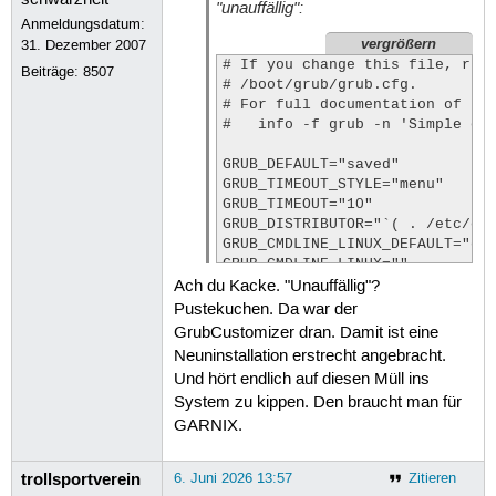
"unauffällig":
# you can see them in real GRUB with
Anmeldungsdatum:
GRUB_GFXMODE="1920x1080x32"

vergrößern
31. Dezember 2007
# If you change this file, run 
# Uncomment if you don't want GRUB t
Beiträge:
8507
# /boot/grub/grub.cfg.

#GRUB_DISABLE_LINUX_UUID="true"

# For full documentation of the
#   info -f grub -n 'Simple con
# Uncomment to disable generation of
#GRUB_DISABLE_RECOVERY="true"

GRUB_DEFAULT="saved"

GRUB_TIMEOUT_STYLE="menu"

# Uncomment to get a beep at grub st
GRUB_TIMEOUT="10"

#GRUB_INIT_TUNE="480 440 1"

GRUB_DISTRIBUTOR="`( . /etc/os-
GRUB_CMDLINE_LINUX_DEFAULT="qui
GRUB_THEME="/boot/grub/themes/ubuntu
GRUB_CMDLINE_LINUX=""

GRUB_SAVEDEFAULT="true"

Ach du Kacke. "Unauffällig"?
export GRUB_COLOR_NORMAL="light-gray
# If your computer has multiple
Pustekuchen. Da war der
export GRUB_COLOR_HIGHLIGHT="magenta
# probably want to run os-probe
#GRUB_GFXPAYLOAD_LINUX="1920x1080-3
GrubCustomizer dran. Damit ist eine
# for guest OSes installed via 
Neuninstallation erstrecht angebracht.
# os-prober can cause damage to
Und hört endlich auf diesen Müll ins
# filesystems to look for thing
System zu kippen. Den braucht man für
GRUB_DISABLE_OS_PROBER="false"

GARNIX.
# Uncomment to enable BadRAM fi
# This works with Linux (no pat
trollsportverein
6. Juni 2026 13:57
Zitieren
# the memory map information fr