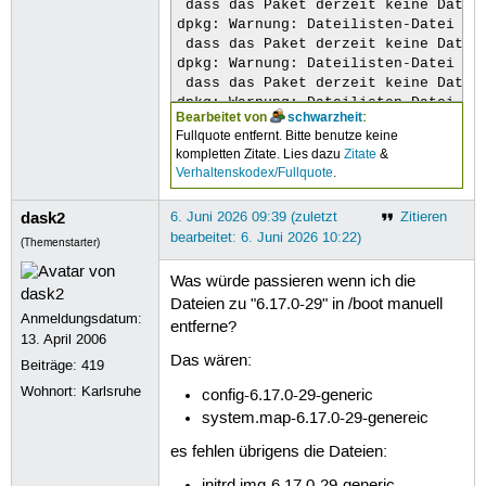
 dass das Paket derzeit keine Dateie
dpkg: Warnung: Dateilisten-Datei des
 dass das Paket derzeit keine Dateie
dpkg: Warnung: Dateilisten-Datei de
 dass das Paket derzeit keine Dateie
dpkg: Warnung: Dateilisten-Datei des
Bearbeitet von
schwarzheit
:
 dass das Paket derzeit keine Dateie
Fullquote entfernt. Bitte benutze keine
dpkg: Warnung: Dateilisten-Datei des
kompletten Zitate. Lies dazu
Zitate
&
 dass das Paket derzeit keine Dateie
Verhaltenskodex/Fullquote
.
dpkg: Warnung: Dateilisten-Datei de
 dass das Paket derzeit keine Dateie
dask2
6. Juni 2026 09:39 (zuletzt
Zitieren
dpkg: Warnung: Dateilisten-Datei des
bearbeitet: 6. Juni 2026 10:22)
 dass das Paket derzeit keine Dateie
(Themenstarter)
dpkg: Warnung: Dateilisten-Datei de
 dass das Paket derzeit keine Dateie
Was würde passieren wenn ich die
dpkg: Warnung: Dateilisten-Datei de
Dateien zu "6.17.0-29" in /boot manuell
 dass das Paket derzeit keine Dateie
Anmeldungsdatum:
entferne?
dpkg: Warnung: Dateilisten-Datei des
13. April 2006
 dass das Paket derzeit keine Dateie
Das wären:
Beiträge:
419
dpkg: Warnung: Dateilisten-Datei de
Wohnort: Karlsruhe
config-6.17.0-29-generic
 dass das Paket derzeit keine Dateie
dpkg: Warnung: Dateilisten-Datei des
system.map-6.17.0-29-genereic
 dass das Paket derzeit keine Dateie
es fehlen übrigens die Dateien:
dpkg: Warnung: Dateilisten-Datei de
 dass das Paket derzeit keine Dateie