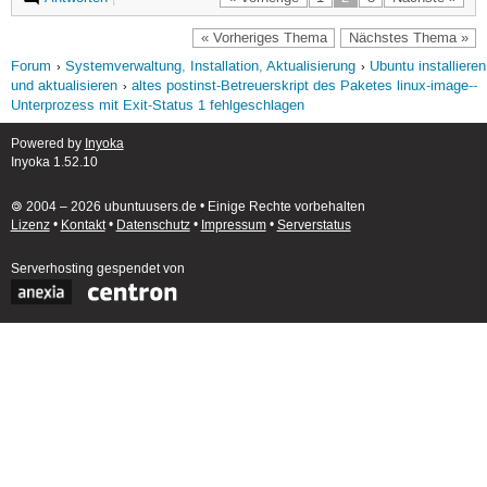
-rw-r--r--  1 root root  849448  3. 
-rw-r--r--  1 root root 1128959  3. 
« Vorheriges Thema
Nächstes Thema »
-rw-r--r--  1 root root     409  3. 
Forum
Systemverwaltung, Installation, Aktualisierung
Ubuntu installieren
-rw-r--r--  1 root root  265272  2. 
und aktualisieren
altes postinst-Betreuerskript des Paketes linux-image--
-rw-r--r--  1 root root    2339  3. 
Unterprozess mit Exit-Status 1 fehlgeschlagen
-rw-r--r--  1 root root  791369  3. 
-rw-r--r--  1 root root  960741  3. 
Powered by
Inyoka
-rw-r--r--  1 root root      55  3. 
Inyoka 1.52.10
🄯 2004 – 2026 ubuntuusers.de • Einige Rechte vorbehalten
Lizenz
•
Kontakt
•
Datenschutz
•
Impressum
•
Serverstatus
Serverhosting
gespendet von