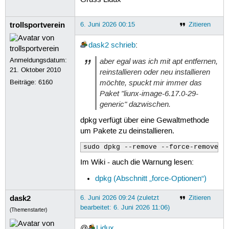
Gruss Lidux
Fehler: Incorrect command.

Fehler: syntax error.

Syntaxfehler in Zeile 402

trollsportverein
6. Juni 2026 00:15
Zitieren
Syntax errors are detected in genera
Ensure that there are no errors in /
dask2
schrieb
:
and /etc/grub.d/* files or please fi
/boot/grub/grub.cfg.new file attache
Anmeldungsdatum:
aber egal was ich mit apt entfernen,
run-parts: /etc/kernel/postrm.d/zz-u
21. Oktober 2010
reinstallieren oder neu installieren
dpkg: Fehler beim Bearbeiten des Pak
möchte, spuckt mir immer das
Beiträge:
6160
 »altes postrm-Betreuerskript des P
Paket "liunx-image-6.17.0-29-
dpkg: Zu viele Fehler, Abbruch

Fehler traten auf beim Bearbeiten vo
generic" dazwischen.
 linux-image-6.17.0-29-generic

dpkg verfügt über eine Gewaltmethode
Bearbeitung wurde angehalten, da zu 
um Pakete zu deinstallieren.
E: Sub-process /usr/bin/dpkg returne
Ein Paket konnte nicht installiert w
sudo dpkg --remove --force-remove-r
dpkg: Fehler: dpkg-Frontend-Sperre w
Anmerkung: Die Sperrdatei zu entfern
Im Wiki - auch die Warnung lesen:
den gesperrten Bereich und das gesam
Siehe <https://wiki.debian.org/Teams
dpkg (Abschnitt „force-Optionen“)
dask2
6. Juni 2026 09:24 (zuletzt
Zitieren
bearbeitet: 6. Juni 2026 11:06)
(Themenstarter)
@
Lidux