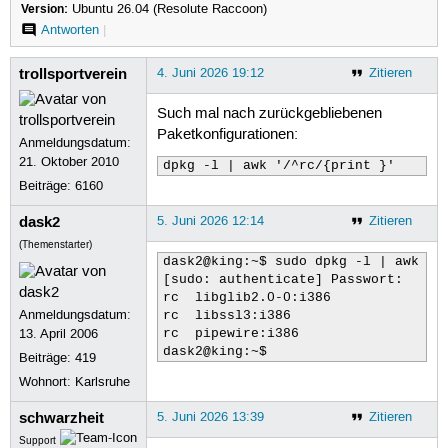
Version:
Ubuntu 26.04 (Resolute Raccoon)
Antworten
|
trollsportverein
4. Juni 2026 19:12
Zitieren
Such mal nach zurückgebliebenen
Paketkonfigurationen:
Anmeldungsdatum:
21. Oktober 2010
dpkg -l | awk '/^rc/{print }'
Beiträge:
6160
dask2
5. Juni 2026 12:14
Zitieren
(Themenstarter)
dask2@king:~$ sudo dpkg -l | awk '/^
[sudo: authenticate] Passwort:      
rc  libglib2.0-0:i386              
Anmeldungsdatum:
rc  libssl3:i386                   
13. April 2006
rc  pipewire:i386                  
Beiträge:
419
Wohnort: Karlsruhe
schwarzheit
5. Juni 2026 13:39
Zitieren
Support