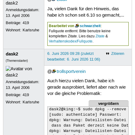
Ja, vielen Dank für den Hinweis, das
Anmeldungsdatum:
habe ich schon seit 6.10 so gemacht,...
13. April 2006
Beiträge:
419
Bearbeitet von
schwarzheit
:
Wohnort: Karlsruhe
Fullquote entfernt. Bitte benutze keine
kompletten Zitate. Lies dazu
Zitate
&
Verhaltenskodex/Fullquote
.
dask2
6. Juni 2026 09:28 (zuletzt
Zitieren
bearbeitet: 6. Juni 2026 11:06)
(Themenstarter)
@
trollsportverein
Auch hierzu vielen Dank, habe ich
Anmeldungsdatum:
gerade ausprobiert, liefert aber nach wie
13. April 2006
vor die gleiche Problematik:
Beiträge:
419
Wohnort: Karlsruhe
vergrößern
dask2@king:~$ sudo dpkg --remove --f
[sudo: authenticate] Passwort:      
dpkg: Warnung: Dateilisten-Datei des
 dass das Paket derzeit keine Dateie
dpkg: Warnung: Dateilisten-Datei des