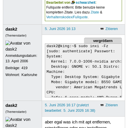
Bearbeitet von
schwarzheit
:
Fullquote entfernt. Bitte benutze keine
kompletten Zitate. Lies dazu
Zitate
&
Verhaltenskodex/Fullquote
.
dask2
5. Juni 2026 16:13
Zitieren
(Themenstarter)
vergrößern
dask2@king:~$ sudo inxi -Fz

[sudo: authenticate] Passwort:      
Anmeldungsdatum:
System:

13. April 2006
  Kernel: 7.0.0-1006-nvidia arch: x8
  Desktop: GNOME v: 50.1 Distro: Kub
Beiträge:
419
Machine:

Wohnort: Karlsruhe
  Type: Desktop System: Gigabyte pro
  Mobo: Gigabyte model: B550 GAMING 
    vendor: American Megatrends LLC.
CPU:

  Info: 6-core model: AMD Ryzen 5 36
  Speed (MHz): avg: 1724 min/max: 55
dask2
5. Juni 2026 16:17 (zuletzt
Zitieren
    4: 1724 5: 1724 6: 1724 7: 1724 
bearbeitet: 5. Juni 2026 16:38)
(Themenstarter)
Graphics:

  Device-1: NVIDIA AD107 [GeForce RT
aber egal was ich mit apt entfernen,
  Display: unspecified server: X.Org