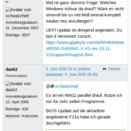
er
Mal ne ganz dumme Frage: Welches
Windows ist/war da drauf? Wäre es nicht
sinnvoll bei so viel Müll einmal komplett
sauber neu anzufangen?
Anmeldungsdatum:
31. Dezember 2007
UEFI Update ist dringend angeraten. Du
Beiträge:
8507
bist 4 Versionen zurück.
https://www.gigabyte.com/de/Motherboar
d/B550-GAMING-X-V2-rev-10-11-
12/support#Support-Bios
dask2
5. Juni 2026 16:11 (zuletzt
Zitieren
bearbeitet: 5. Juni 2026 16:20)
(Themenstarter)
@
schwarzheit
Es ist ein Win11 parallel drauf. Nutze ich
Anmeldungsdatum:
nur für sehr selten Programme.
13. April 2006
Beiträge:
419
BIOS-Update auf die aktuellste
Wohnort: Karlsruhe
angebotene F21a habe ich gerade
durchgeführt.