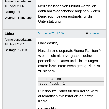
Sourcing file `/etc/default/grub'

Anmeldungsdatum:
Sourcing file `/etc/default/grub.d/9
13. April 2006
Neuinstallation von ubuntu werde ich
Sourcing file `/etc/default/grub.d/k
dann am Wochenende angehen, vielen
Beiträge:
419
Generating grub configuration file .
Dank euch beiden erstmals für die
Wohnort: Karlsruhe
Found theme: /boot/grub/themes/ubunt
Unterstützung
Found linux image: /boot/vmlinuz-7.0
Found initrd image: /boot/initrd.img
Found linux image: /boot/vmlinuz-7.0
Lidux
5. Juni 2026 17:02
Zitieren
Found initrd image: /boot/initrd.img
Anmeldungsdatum:
Found linux image: /boot/vmlinuz-7.0
Hallo dask2,
Found initrd image: /boot/initrd.img
18. April 2007
Found linux image: /boot/vmlinuz-7.0
Beiträge:
17123
Hast du eine separate /home Partition ?
Found initrd image: /boot/initrd.img
Wenn nicht nicht vergessen deine
Found linux image: /boot/vmlinuz-7.0
persönlichen Daten und Einstellungen
Found initrd image: /boot/initrd.img
extern bzw. intern wenn genug Platz ist
Found linux image: /boot/vmlinuz-6.8
Found initrd image: /boot/initrd.img
zu sichern.
Found linux image: /boot/vmlinuz-6.8
Found initrd image: /boot/initrd.img
sudo parted -l
Warning: os-prober will be executed 
sudo fdisk -l
Its output will be used to detect bo
PS: das zfs Paket für den Kernel wird
Found Windows 7 on /dev/nvme1n1p1

automatisch mit installiert ab 7.xxx
Found Windows 11 on /dev/nvme1n1p2

Adding boot menu entry for UEFI Firm
Kernel.
Fehler: syntax error.
