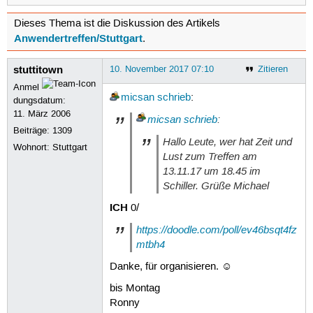
Dieses Thema ist die Diskussion des Artikels
Anwendertreffen/Stuttgart
.
stuttitown
10. November 2017 07:10
Zitieren
Anmel
micsan
schrieb
:
dungsdatum:
11. März 2006
micsan
schrieb
:
Beiträge:
1309
Hallo Leute, wer hat Zeit und
Wohnort: Stuttgart
Lust zum Treffen am
13.11.17 um 18.45 im
Schiller. Grüße Michael
ICH
0/
https://doodle.com/poll/ev46bsqt4fz
mtbh4
Danke, für organisieren. ☺
bis Montag
Ronny