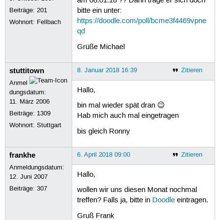
am 08.01.18 ?? Dann trage er sich doch
Beiträge:
201
bitte ein unter:
https://doodle.com/poll/bcme3f4469vpne
Wohnort: Fellbach
qd
Grüße Michael
stuttitown
8. Januar 2018 16:39
Zitieren
Anmel
Hallo,
dungsdatum:
11. März 2006
bin mal wieder spät dran 😉
Beiträge:
1309
Hab mich auch mal eingetragen
Wohnort: Stuttgart
bis gleich Ronny
frankhe
6. April 2018 09:00
Zitieren
Anmeldungsdatum:
Hallo,
12. Juni 2007
Beiträge:
307
wollen wir uns diesen Monat nochmal
treffen? Falls ja, bitte in
Doodle
eintragen.
Gruß Frank