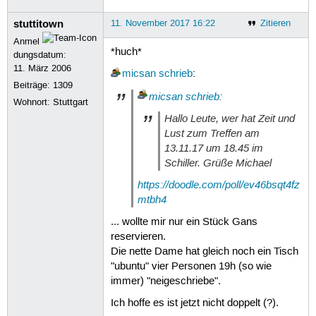
stuttitown
11. November 2017 16:22
Zitieren
Anmel
*huch*
dungsdatum:
11. März 2006
micsan
schrieb
:
Beiträge:
1309
micsan
schrieb
:
Wohnort: Stuttgart
Hallo Leute, wer hat Zeit und
Lust zum Treffen am
13.11.17 um 18.45 im
Schiller. Grüße Michael
https://doodle.com/poll/ev46bsqt4fz
mtbh4
... wollte mir nur ein Stück Gans
reservieren.
Die nette Dame hat gleich noch ein Tisch
"ubuntu" vier Personen 19h (so wie
immer) "neigeschriebe".
Ich hoffe es ist jetzt nicht doppelt (?).