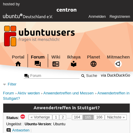
hosted by
Anmelden
Registrieren
Portal
Forum
Wiki
Ikhaya
Planet
Mitmachen
via DuckDuckGo
Filter
Forum
Aktiv werden
Anwendertreffen und Messen
Anwendertreffen in
Stuttgart?
Anwendertreffen in Stuttgart?
Status:
« Vorherige
1
2
…
164
165
166
Nächste »
Ungelöst
|
Ubuntu-Version:
Ubuntu
Antworten
|