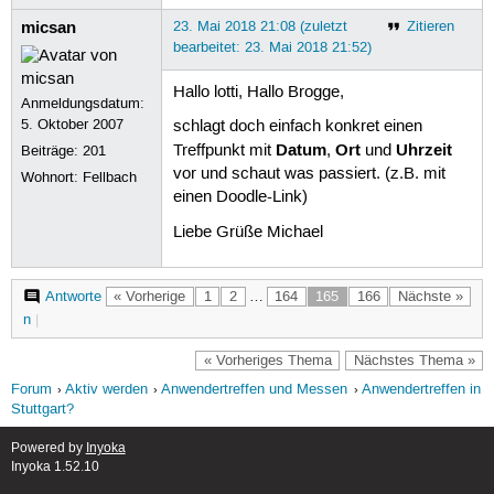
micsan
23. Mai 2018 21:08 (zuletzt
Zitieren
bearbeitet: 23. Mai 2018 21:52)
Hallo lotti, Hallo Brogge,
Anmeldungsdatum:
5. Oktober 2007
schlagt doch einfach konkret einen
Datum
Ort
Uhrzeit
Treffpunkt mit
,
und
Beiträge:
201
vor und schaut was passiert. (z.B. mit
Wohnort: Fellbach
einen Doodle-Link)
Liebe Grüße Michael
Antworte
« Vorherige
1
2
…
164
165
166
Nächste »
n
|
« Vorheriges Thema
Nächstes Thema »
Forum
Aktiv werden
Anwendertreffen und Messen
Anwendertreffen in
Stuttgart?
Powered by
Inyoka
Inyoka 1.52.10