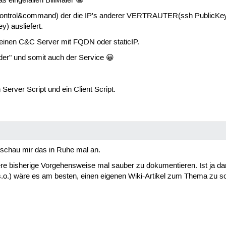
s eingefallen BillMaier 😬
(control&command) der die IP's anderer VERTRAUTER(ssh PublicKey
) ausliefert.
 einen C&C Server mit FQDN oder staticIP.
ider" und somit auch der Service 😀
Server Script und ein Client Script.
 schau mir das in Ruhe mal an.
re bisherige Vorgehensweise mal sauber zu dokumentieren. Ist ja dan
o.) wäre es am besten, einen eigenen Wiki-Artikel zum Thema zu sch