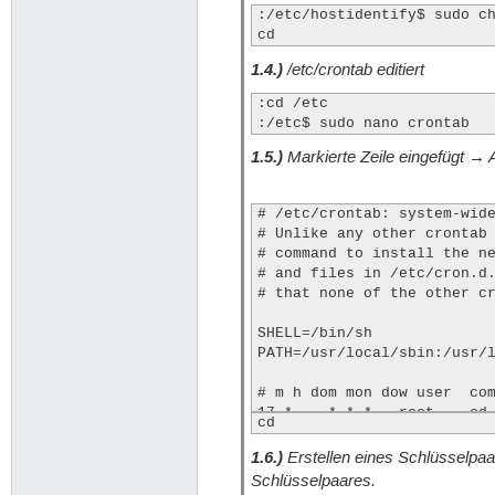
:/etc/hostidentify$ sudo ch
cd
1.4.)
/etc/crontab editiert
:cd /etc

:/etc$ sudo nano crontab
1.5.)
Markierte Zeile eingefügt → A
# /etc/crontab: system-wide
# Unlike any other crontab 
# command to install the ne
# and files in /etc/cron.d.
# that none of the other cr
SHELL=/bin/sh

PATH=/usr/local/sbin:/usr/l
# m h dom mon dow user  com
17 *    * * *   root    cd 
cd
25 6    * * *   root    tes
47 6    * * 7   root    tes
1.6.)
Erstellen eines Schlüsselpaa
Schlüsselpaares.
*/6 *   * * *   root    /e