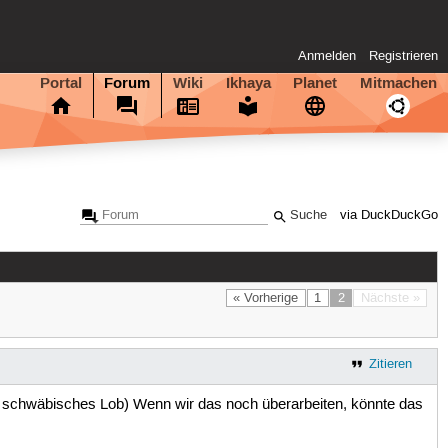
Anmelden
Registrieren
Portal
Forum
Wiki
Ikhaya
Planet
Mitmachen
via DuckDuckGo
« Vorherige
1
2
Nächste »
Zitieren
es schwäbisches Lob) Wenn wir das noch überarbeiten, könnte das