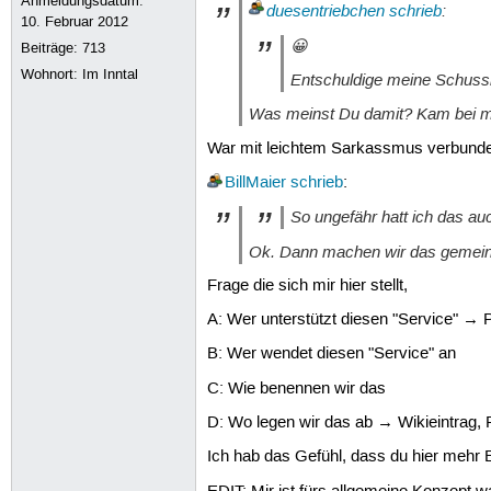
Anmeldungsdatum:
duesentriebchen
schrieb
:
10. Februar 2012
😀
Beiträge:
713
Wohnort: Im Inntal
Entschuldige meine Schussli
Was meinst Du damit? Kam bei mir
War mit leichtem Sarkassmus verbund
BillMaier
schrieb
:
So ungefähr hatt ich das a
Ok. Dann machen wir das gemei
Frage die sich mir hier stellt,
A: Wer unterstützt diesen "Service" → 
B: Wer wendet diesen "Service" an
C: Wie benennen wir das
D: Wo legen wir das ab → Wikieintrag,
Ich hab das Gefühl, dass du hier mehr 