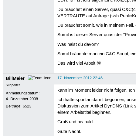
EDIT: Mir ist fürs allgemeine Konzept wa
Du brauchst einen Server, quasi C&C
VERTRAUTE auf Anfrage (ssh PublicKey
Du brauchst somit, wie in meinem Fall,
Somit ist dieser Server quasi der "Prov
Was hälst du davon?
Somit bräuchte man ein C&C Script, ein 
Das wird viel Arbeit 🤓
BillMaier
17. November 2012 22:46
Supporter
kann im Moment leider nicht folgen. Ich
Anmeldungsdatum:
4. Dezember 2008
Ich hätte spontan damit begonnen, unse
Diskussion zum Artikel DynDNS (Link s.
Beiträge:
6523
einem Arbeitstitel beginnen.
Gruß und bis bald.
Gute Nacht.