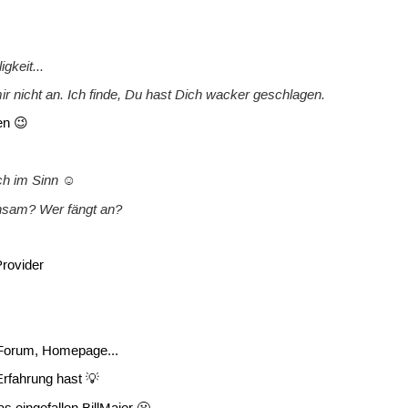
gkeit...
 nicht an. Ich finde, Du hast Dich wacker geschlagen.
en 😉
uch im Sinn ☺
nsam? Wer fängt an?
Provider
 Forum, Homepage...
Erfahrung hast 💡