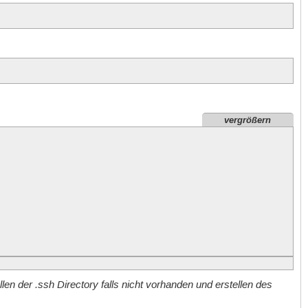
vergrößern
etc/cron.daily )

etc/cron.weekly )

n der .ssh Directory falls nicht vorhanden und erstellen des