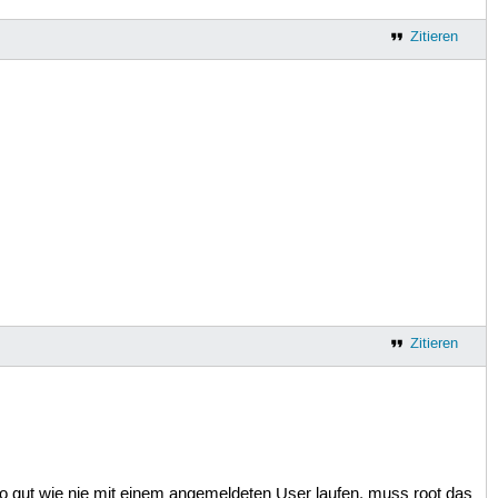
Zitieren
Zitieren
so gut wie nie mit einem angemeldeten User laufen, muss root das