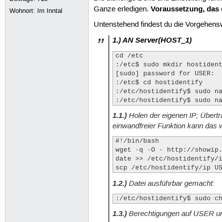
Voraussetzung, das d
Ganze erledigen.
Wohnort: Im Inntal
Untenstehend findest du die Vorgehenswe
1.) AN Server(HOST_1)
cd /etc

:/etc$ sudo mkdir hostident
[sudo] password for USER: 

:/etc$ cd hostidentify

:/etc/hostidentify$ sudo na
:/etc/hostidentify$ sudo n
1.1.)
Holen der eigenen IP; Übertr
einwandfreier Funktion kann das
#!/bin/bash

wget -q -O - http://showip.
date >> /etc/hostidentify/i
scp /etc/hostidentify/ip U
1.2.)
Datei ausführbar gemacht:
:/etc/hostidentify$ sudo c
1.3.)
Berechtigungen auf USER un