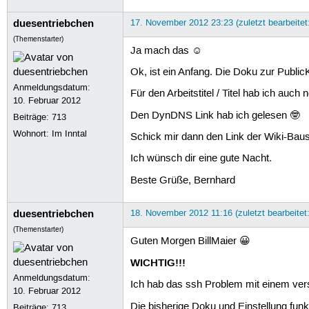
duesentriebchen
17. November 2012 23:23 (zuletzt bearbeite
(Themenstarter)
Ja mach das ☺
Ok, ist ein Anfang. Die Doku zur PublicK
Anmeldungsdatum:
Für den Arbeitstitel / Titel hab ich auch
10. Februar 2012
Den DynDNS Link hab ich gelesen 🤓
Beiträge:
713
Wohnort: Im Inntal
Schick mir dann den Link der Wiki-Baust
Ich wünsch dir eine gute Nacht.
Beste Grüße, Bernhard
duesentriebchen
18. November 2012 11:16 (zuletzt bearbeitet
(Themenstarter)
Guten Morgen BillMaier 😀
WICHTIG!!!
Anmeldungsdatum:
Ich hab das ssh Problem mit einem ver
10. Februar 2012
Die bisherige Doku und Einstellung fun
Beiträge:
713