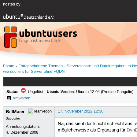
hosted by
Forum
Fortgeschrittene Themen
Serverdienste und Dateifreigaben im N
wie ddclient für Server ohne FQDN
Status:
Ungelöst
|
Ubuntu-Version:
Ubuntu 12.04 (Precise Pangolin)
Antworten
|
BillMaier
17. November 2012 12:30
Supporter
Na, das sieht doch nicht schlecht aus,
Anmeldungsdatum:
möglicherweise als Ergänzung für
DynD
4. Dezember 2008