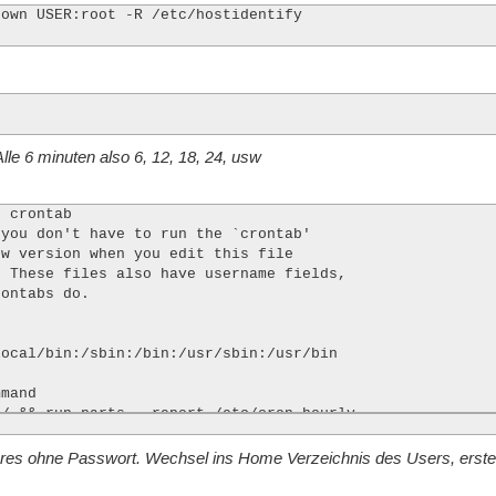
own USER:root -R /etc/hostidentify

lle 6 minuten also 6, 12, 18, 24, usw
 crontab

you don't have to run the `crontab'

w version when you edit this file

 These files also have username fields,

ontabs do.

ocal/bin:/sbin:/bin:/usr/sbin:/usr/bin

mand

/ && run-parts --report /etc/cron.hourly

t -x /usr/sbin/anacron || ( cd / && run-parts --report /
t -x /usr/sbin/anacron || ( cd / && run-parts --report /
res ohne Passwort. Wechsel ins Home Verzeichnis des Users, erstelle
tc/hostidentify/getandsendip