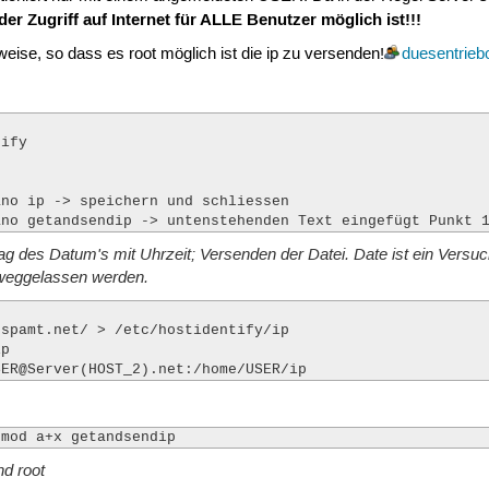
er Zugriff auf Internet für ALLE Benutzer möglich ist!!!
ise, so dass es root möglich ist die ip zu versenden!
duesentrieb
ify

no ip -> speichern und schliessen

ano getandsendip -> untenstehenden Text eingefügt Punkt 
ag des Datum's mit Uhrzeit; Versenden der Datei. Date ist ein Versu
 weggelassen werden.
spamt.net/ > /etc/hostidentify/ip 

p 

SER@Server(HOST_2).net:/home/USER/ip
hmod a+x getandsendip
d root