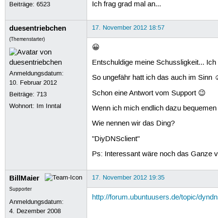
Ich frag grad mal an...
Beiträge:
6523
duesentriebchen
17. November 2012 18:57
(Themenstarter)
😀
Entschuldige meine Schussligkeit... Ich
Anmeldungsdatum:
So ungefähr hatt ich das auch im Sinn 
10. Februar 2012
Schon eine Antwort vom Support 😉
Beiträge:
713
Wohnort: Im Inntal
Wenn ich mich endlich dazu bequemen w
Wie nennen wir das Ding?
"DiyDNSclient"
Ps: Interessant wäre noch das Ganze v
BillMaier
17. November 2012 19:35
Supporter
http://forum.ubuntuusers.de/topic/dynd
Anmeldungsdatum:
4. Dezember 2008