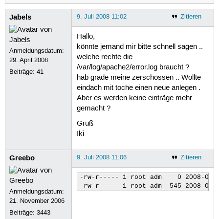
Jabels
9. Juli 2008 11:02
Zitieren
Hallo,
könnte jemand mir bitte schnell sagen ..
Anmeldungsdatum:
welche rechte die
29. April 2008
/var/log/apache2/error.log braucht ?
Beiträge:
41
hab grade meine zerschossen .. Wollte
eindach mit toche einen neue anlegen .
Aber es werden keine einträge mehr
gemacht ?
Gruß
Iki
Greebo
9. Juli 2008 11:06
Zitieren
-rw-r----- 1 root adm    0 2008-07-0
-rw-r----- 1 root adm  545 2008-07-
Anmeldungsdatum:
21. November 2006
Beiträge:
3443