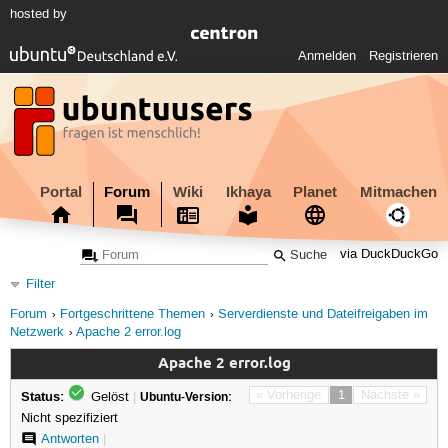
hosted by
Anmelden
Registrieren
Portal
Forum
Wiki
Ikhaya
Planet
Mitmachen
via DuckDuckGo
Filter
Forum
Fortgeschrittene Themen
Serverdienste und Dateifreigaben im
Netzwerk
Apache 2 error.log
Apache 2 error.log
Status:
« Vorherige
1
Nächste »
Gelöst
|
Ubuntu-Version:
Nicht spezifiziert
Antworten
|