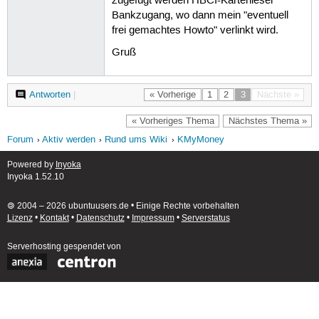
zugefügt werden HBCI-Kartenleser
Bankzugang, wo dann mein "eventuell
frei gemachtes Howto" verlinkt wird.
Gruß
Antworten
|
« Vorherige
1
2
3
Nächste »
« Vorheriges Thema
Nächstes Thema »
Forum
Aktiv werden
Rund ums Wiki
KMyMoney
Powered by
Inyoka
Inyoka 1.52.10
🄯 2004 – 2026 ubuntuusers.de • Einige Rechte vorbehalten
Lizenz
•
Kontakt
•
Datenschutz
•
Impressum
•
Serverstatus
Serverhosting
gespendet von