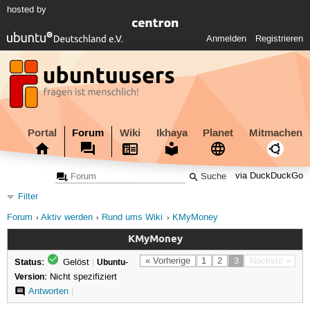
hosted by
Anmelden
Registrieren
Portal
Forum
Wiki
Ikhaya
Planet
Mitmachen
via DuckDuckGo
Filter
Forum
Aktiv werden
Rund ums Wiki
KMyMoney
KMyMoney
Status:
« Vorherige
1
2
3
Nächste »
Gelöst
|
Ubuntu-
Version:
Nicht spezifiziert
Antworten
|