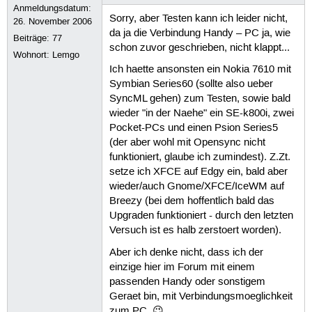
Anmeldungsdatum:
Sorry, aber Testen kann ich leider nicht,
26. November 2006
da ja die Verbindung Handy – PC ja, wie
Beiträge:
77
schon zuvor geschrieben, nicht klappt...
Wohnort: Lemgo
Ich haette ansonsten ein Nokia 7610 mit
Symbian Series60 (sollte also ueber
SyncML gehen) zum Testen, sowie bald
wieder "in der Naehe" ein SE-k800i, zwei
Pocket-PCs und einen Psion Series5
(der aber wohl mit Opensync nicht
funktioniert, glaube ich zumindest). Z.Zt.
setze ich XFCE auf Edgy ein, bald aber
wieder/auch Gnome/XFCE/IceWM auf
Breezy (bei dem hoffentlich bald das
Upgraden funktioniert - durch den letzten
Versuch ist es halb zerstoert worden).
Aber ich denke nicht, dass ich der
einzige hier im Forum mit einem
passenden Handy oder sonstigem
Geraet bin, mit Verbindungsmoeglichkeit
zum PC. 😉