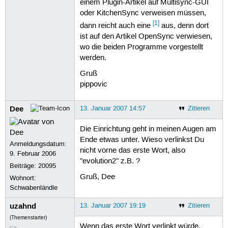
einem Plugin-Artikel auf Multisync-GUI
oder KitchenSync verweisen müssen,
[1]
dann reicht auch eine
aus, denn dort
ist auf den Artikel OpenSync verwiesen,
wo die beiden Programme vorgestellt
werden.
Gruß
pippovic
Dee
13. Januar 2007 14:57
Zitieren
Die Einrichtung geht in meinen Augen am
Ende etwas unter. Wieso verlinkst Du
Anmeldungsdatum:
nicht vorne das erste Wort, also
9. Februar 2006
"evolution2" z.B. ?
Beiträge:
20095
Gruß, Dee
Wohnort:
Schwabenländle
uzahnd
13. Januar 2007 19:19
Zitieren
(Themenstarter)
Wenn das erste Wort verlinkt würde,