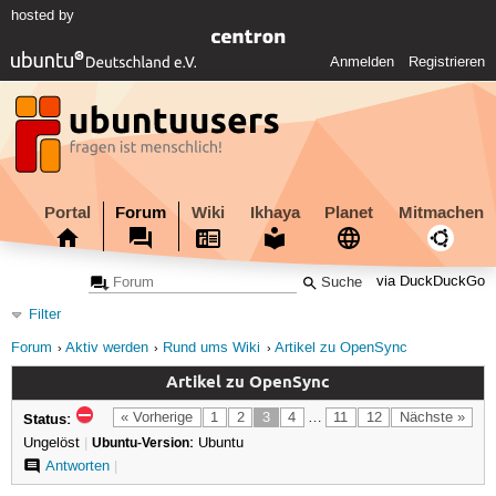
hosted by
Anmelden
Registrieren
Portal
Forum
Wiki
Ikhaya
Planet
Mitmachen
via DuckDuckGo
Filter
Forum
Aktiv werden
Rund ums Wiki
Artikel zu OpenSync
Artikel zu OpenSync
Status:
« Vorherige
1
2
3
4
…
11
12
Nächste »
Ungelöst
|
Ubuntu-Version:
Ubuntu
Antworten
|