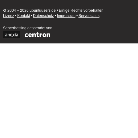
🄯 2004 – 2026 ubuntuusers.de • Einige Rechte vorbehalten
Lizenz
•
Kontakt
•
Datenschutz
•
Impressum
•
Serverstatus
Serverhosting
gespendet von