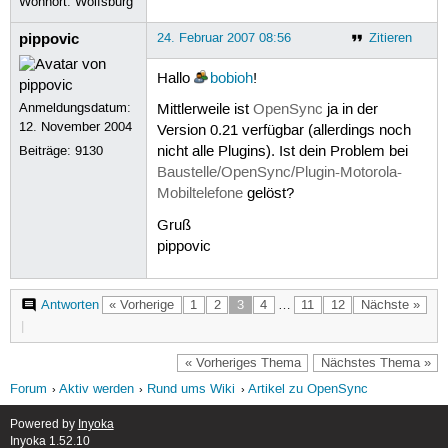
Wohnort: Wolfsburg
pippovic
24. Februar 2007 08:56
Zitieren
Hallo
bobioh
!
Anmeldungsdatum:
Mittlerweile ist
OpenSync
ja in der
12. November 2004
Version 0.21 verfügbar (allerdings noch
Beiträge:
9130
nicht alle Plugins). Ist dein Problem bei
Baustelle/OpenSync/Plugin-Motorola-
Mobiltelefone
gelöst?
Gruß
pippovic
Antworten
« Vorherige
1
2
3
4
…
11
12
Nächste »
|
« Vorheriges Thema
Nächstes Thema »
Forum
Aktiv werden
Rund ums Wiki
Artikel zu OpenSync
Powered by
Inyoka
Inyoka 1.52.10