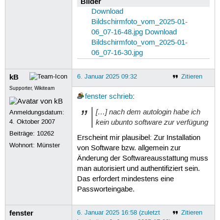
Bilder
Jan 06 07:03:28 aaa-System-Product-N
Download
Jan 06 07:03:29 aaa-System-Product-N
Bildschirmfoto_vom_2025-01-
Jan 06 07:03:29 aaa-System-Product-
06_07-16-48.jpg
Download
Jan 06 07:03:29 aaa-System-Product-N
Bildschirmfoto_vom_2025-01-
~

06_07-16-30.jpg
kB
6. Januar 2025 09:32
Zitieren
Supporter, Wikiteam
fenster
schrieb
:
[…] nach dem autologin habe ich
Anmeldungsdatum:
kein ubunto software zur verfügung
4. Oktober 2007
Beiträge:
10262
Erscheint mir plausibel: Zur Installation
Wohnort: Münster
von Software bzw. allgemein zur
Änderung der Softwareausstattung muss
man autorisiert und authentifiziert sein.
Das erfordert mindestens eine
Passworteingabe.
fenster
6. Januar 2025 16:58 (zuletzt
Zitieren