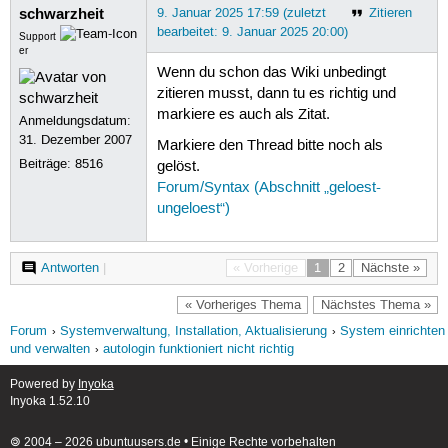
schwarzheit
9. Januar 2025 17:59 (zuletzt
Zitieren
bearbeitet: 9. Januar 2025 20:00)
Support
er
Wenn du schon das Wiki unbedingt
zitieren musst, dann tu es richtig und
markiere es auch als Zitat.
Anmeldungsdatum:
31. Dezember 2007
Markiere den Thread bitte noch als
Beiträge:
8516
gelöst.
Forum/Syntax (Abschnitt „geloest-
ungeloest“)
Antworten
|
« Vorherige
1
2
Nächste »
« Vorheriges Thema
Nächstes Thema »
Forum
Systemverwaltung, Installation, Aktualisierung
System einrichten
und verwalten
autologin funktioniert nicht richtig
Powered by
Inyoka
Inyoka 1.52.10
🄯 2004 – 2026 ubuntuusers.de • Einige Rechte vorbehalten