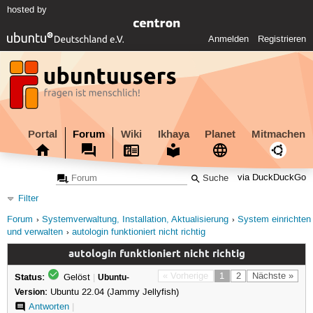
hosted by
Anmelden
Registrieren
Portal
Forum
Wiki
Ikhaya
Planet
Mitmachen
via DuckDuckGo
Filter
Forum
Systemverwaltung, Installation, Aktualisierung
System einrichten
und verwalten
autologin funktioniert nicht richtig
autologin funktioniert nicht richtig
Status:
« Vorherige
1
2
Nächste »
Gelöst
|
Ubuntu-
Version:
Ubuntu 22.04 (Jammy Jellyfish)
Antworten
|