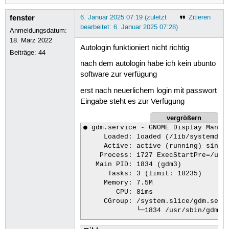
fenster
6. Januar 2025 07:19 (zuletzt
Zitieren
bearbeitet: 6. Januar 2025 07:28)
Anmeldungsdatum:
18. März 2022
Autologin funktioniert nicht richtig
Beiträge:
44
nach dem autologin habe ich kein ubunto
software zur verfügung
erst nach neuerlichem login mit passwort
Eingabe steht es zur Verfügung
vergrößern
● gdm.service - GNOME Display Manage
     Loaded: loaded (/lib/systemd/sy
     Active: active (running) since 
    Process: 1727 ExecStartPre=/usr/
   Main PID: 1834 (gdm3)

      Tasks: 3 (limit: 18235)

     Memory: 7.5M

        CPU: 81ms

     CGroup: /system.slice/gdm.servi
             └─1834 /usr/sbin/gdm3

Jan 06 07:03:28 aaa-System-Product-N