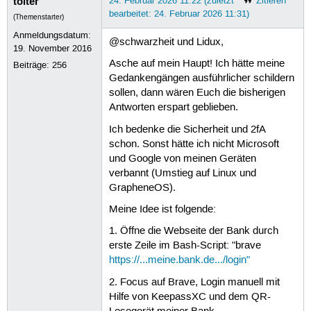
tolter
24. Februar 2026 11:22 (zuletzt
Zitieren
bearbeitet: 24. Februar 2026 11:31)
(Themenstarter)
Anmeldungsdatum:
@schwarzheit und Lidux,
19. November 2016
Asche auf mein Haupt! Ich hätte meine
Beiträge:
256
Gedankengängen ausführlicher schildern
sollen, dann wären Euch die bisherigen
Antworten erspart geblieben.
Ich bedenke die Sicherheit und 2fA
schon. Sonst hätte ich nicht Microsoft
und Google von meinen Geräten
verbannt (Umstieg auf Linux und
GrapheneOS).
Meine Idee ist folgende:
1. Öffne die Webseite der Bank durch
erste Zeile im Bash-Script: "brave
https://...meine.bank.de.../login"
2. Focus auf Brave, Login manuell mit
Hilfe von KeepassXC und dem QR-