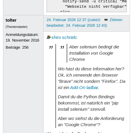
      notify-send -u critical "Meine
       "Webseite nicht verfügbar";

     else

      setxkbmap -layout de && \

tolter
24. Februar 2026 12:37 (zuletzt
Zitieren
      xdotool windowactivate $WINID 
bearbeitet: 24. Februar 2026 12:43)
(Themenstarter)
      xdotool key Tab type "${a[3]}"
      xdotool key Tab Return && slee
Anmeldungsdatum:
shiro
schrieb
:
      xdotool key --delay 500 Tab Ta
19. November 2016
      xdotool key Tab type "${a[5]}"
Aber selenium bedingt die
Beiträge:
256
      xdotool key Tab Tab type "${a[
Installation von Google
# ...

Chrome
esac
Wo hast du diese Information her?
Ok, ich verwende den Browser
"Brave" nicht sondern "Firefox". Da
ist ein
Add-On ladbar
.
Damit du die Python Bindings
bekommst, ist natürlich ein "pip
install selenium" sinnvoll.
Aber wo siehst du die Anforderung
an "Google Chrome"?