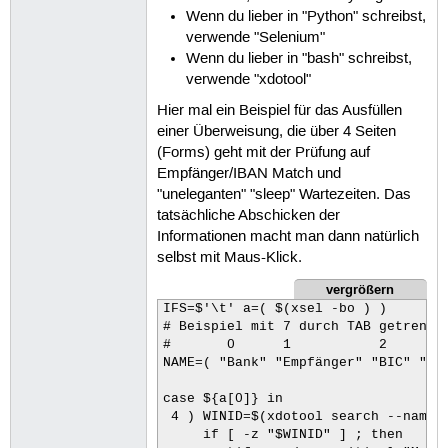
Wenn du lieber in "Python" schreibst,
verwende "Selenium"
Wenn du lieber in "bash" schreibst,
verwende "xdotool"
Hier mal ein Beispiel für das Ausfüllen
einer Überweisung, die über 4 Seiten
(Forms) geht mit der Prüfung auf
Empfänger/IBAN Match und
"uneleganten" "sleep" Wartezeiten. Das
tatsächliche Abschicken der
Informationen macht man dann natürlich
selbst mit Maus-Klick.
vergrößern
IFS=$'\t' a=( $(xsel -bo ) )

# Beispiel mit 7 durch TAB getrennte
#       0      1           2     3  
NAME=( "Bank" "Empfänger" "BIC" "IBA
case ${a[0]} in

 4 ) WINID=$(xdotool search --name "
     if [ -z "$WINID" ] ; then 
