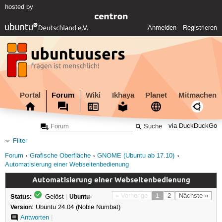
hosted by
Anmelden
Registrieren
Portal
Forum
Wiki
Ikhaya
Planet
Mitmachen
via DuckDuckGo
Filter
Forum
Grafische Oberfläche
GNOME (Ubuntu ab 17.10)
Automatisierung einer Webseitenbedienung
Automatisierung einer Webseitenbedienung
Status:
« Vorherige
1
2
Nächste »
Gelöst
|
Ubuntu-
Version:
Ubuntu 24.04 (Noble Numbat)
Antworten
|