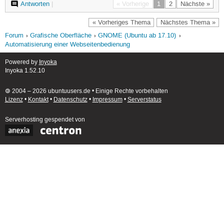
Antworten
|
« Vorherige
1
2
Nächste »
« Vorheriges Thema
Nächstes Thema »
Forum
Grafische Oberfläche
GNOME (Ubuntu ab 17.10)
Automatisierung einer Webseitenbedienung
Powered by
Inyoka
Inyoka 1.52.10
🄯 2004 – 2026 ubuntuusers.de • Einige Rechte vorbehalten
Lizenz
•
Kontakt
•
Datenschutz
•
Impressum
•
Serverstatus
Serverhosting
gespendet von