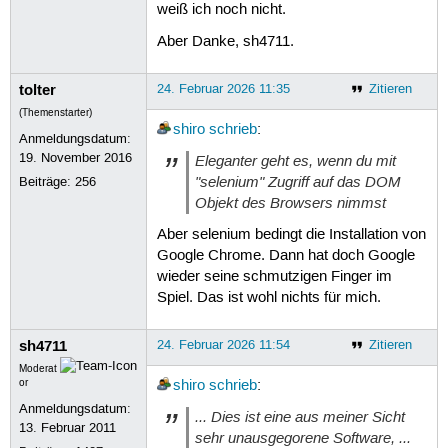
weiß ich noch nicht.
Aber Danke, sh4711.
tolter
24. Februar 2026 11:35
Zitieren
(Themenstarter)
shiro
schrieb
:
Anmeldungsdatum:
19. November 2016
Eleganter geht es, wenn du mit
"selenium" Zugriff auf das DOM
Beiträge:
256
Objekt des Browsers nimmst
Aber selenium bedingt die Installation von
Google Chrome. Dann hat doch Google
wieder seine schmutzigen Finger im
Spiel. Das ist wohl nichts für mich.
sh4711
24. Februar 2026 11:54
Zitieren
Moderat
or
shiro
schrieb
:
Anmeldungsdatum:
... Dies ist eine aus meiner Sicht
13. Februar 2011
sehr unausgegorene Software, ...