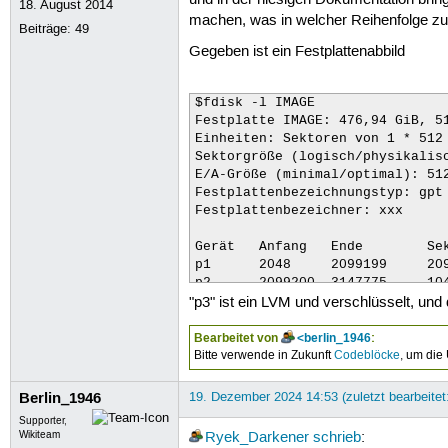
18. August 2014
machen, was in welcher Reihenfolge zu 
Beiträge:
49
Gegeben ist ein Festplattenabbild
$fdisk -l IMAGE 

Festplatte IMAGE: 476,94 GiB, 51
Einheiten: Sektoren von 1 * 512 
Sektorgröße (logisch/physikalisc
E/A-Größe (minimal/optimal): 512
Festplattenbezeichnungstyp: gpt 
Festplattenbezeichner: xxx

Gerät   Anfang   Ende        Sek
p1    	2048   	 2099199     2097152     1G EFI-System 

p2 	2099200  3147775     1048576     512M Microsoft Basisdaten 

"p3" ist ein LVM und verschlüsselt, und
p3 	3147776 1000214527   
Bearbeitet von
<berlin_1946
:
Bitte verwende in Zukunft
Codeblöcke
, um die
Berlin_1946
19. Dezember 2024 14:53 (zuletzt bearbeite
Supporter,
Wikiteam
Ryek_Darkener
schrieb
: