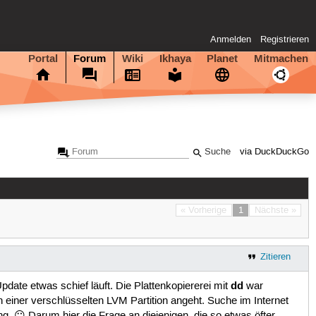
Anmelden
Registrieren
Portal
Forum
Wiki
Ikhaya
Planet
Mitmachen
via DuckDuckGo
« Vorherige
1
Nächste »
Zitieren
dd
pdate etwas schief läuft. Die Plattenkopiererei mit
war
 einer verschlüsselten LVM Partition angeht. Suche im Internet
ng. 😐 Darum hier die Frage an diejenigen, die so etwas öfter