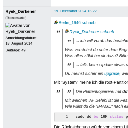
Ryek_Darkener
19. Dezember 2024 16:22
(Themenstarter)
Berlin_1946
schrieb
:
Ryek_Darkener
schrieb
:
Anmeldungsdatum:
... ich will vorab das beste
18. August 2014
Was verstehst du unter dem Begr
Beiträge:
49
Was alles zählt bei dir dazu? Bitt
... falls beim Update etwas s
Du meinst sicher ein
upgrade
, we
Mit "System" meine ich die root-Partition
Die Plattenkopiererei mit
dd
Mit welchen
- Befehl ist die F
dd
Wie willst du die "IMAGE" nach e
1
sudo
dd
bs
=
16M
status
=
Die Rücksicherung würde von einem Life