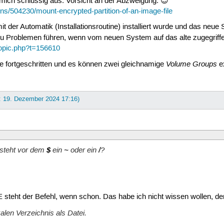
 mich schlüssig aus. Vorsicht an der Abzweigung. 😉
ns/504230/mount-encrypted-partition-of-an-image-file
der Automatik (Installationsroutine) installiert wurde und das neue
zu Problemen führen, wenn vom neuen System auf das alte zugegriff
topic.php?t=156610
Volume Groups
ile fortgeschritten und es können zwei gleichnamige
ex
t: 19. Dezember 2024 17:16)
steht vor dem
$
ein
~
oder ein
/
?
 steht der Befehl, wenn schon. Das habe ich nicht wissen wollen, den
kalen Verzeichnis als Datei.