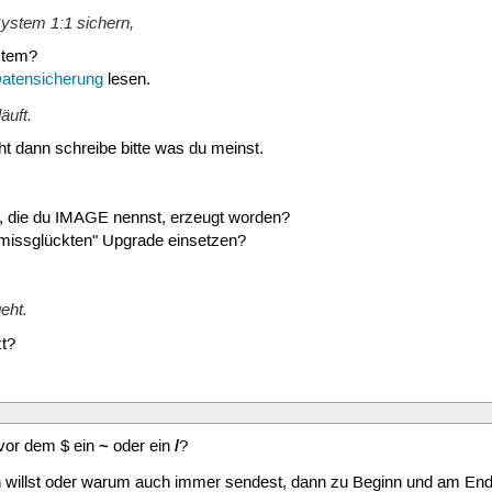
System 1:1 sichern,
stem?
atensicherung
lesen.
äuft.
ht dann schreibe bitte was du meinst.
tte, die du IMAGE nennst, erzeugt worden?
"missglückten" Upgrade einsetzen?
eht.
t?
~
/
vor dem $ ein
oder ein
?
 willst oder warum auch immer sendest, dann zu Beginn und am E