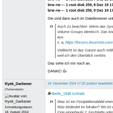
brw-rw-–- 1 root disk 259, 8 Dez 19 1
brw-rw-–- 1 root disk 259, 9 Dez 19 1
Die sind dann auch im Dateibrowser un
Auch zu beachten: Wenn das Syste
Volume Groups
identisch. Das kö
aus.
s. a.
https://forums.linuxmint.co
Vielleicht ist das Ganze auch mit
weil ich den Überblick verlöre.
Das sehe ich mir noch an.
DANKE! 👍
Ryek_Darkener
19. Dezember 2024 17:20 (zuletzt bearbeite
(Themenstarter)
Berlin_1946
schrieb
:
Was ist ein Festplattenabbild ein
Was bedeutet im lokalen? Wo ist 
Anmeldungsdatum:
Eine eingebaute 2. Festplatte ode
18. August 2014