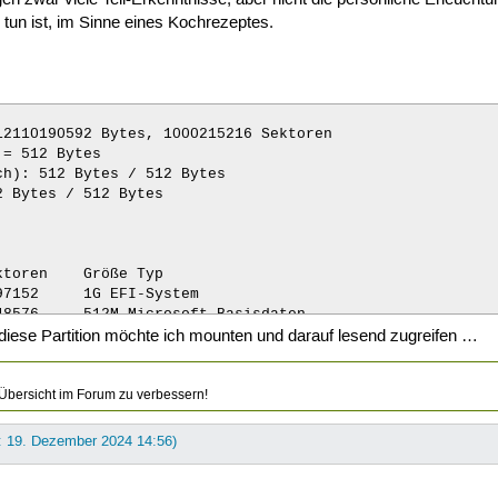
tun ist, im Sinne eines Kochrezeptes.
2110190592 Bytes, 1000215216 Sektoren 

= 512 Bytes 

h): 512 Bytes / 512 Bytes 

 Bytes / 512 Bytes 



toren    Größe Typ 

 diese Partition möchte ich mounten und darauf lesend zugreifen …
997066752   475,4G Linux-Dateisystem
 Übersicht im Forum zu verbessern!
t: 19. Dezember 2024 14:56)