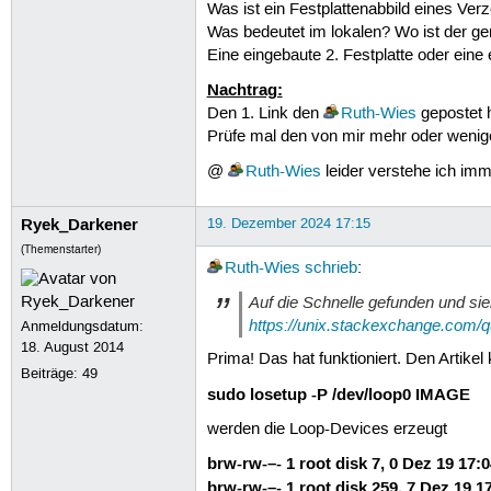
Was ist ein Festplattenabbild eines Ver
Was bedeutet im lokalen? Wo ist der g
Eine eingebaute 2. Festplatte oder eine
Nachtrag:
Den 1. Link den
Ruth-Wies
gepostet h
Prüfe mal den von mir mehr oder wenig
@
Ruth-Wies
leider verstehe ich imm
Ryek_Darkener
19. Dezember 2024 17:15
(Themenstarter)
Ruth-Wies
schrieb
:
Auf die Schnelle gefunden und sie
https://unix.stackexchange.com/q
Anmeldungsdatum:
18. August 2014
Prima! Das hat funktioniert. Den Artike
Beiträge:
49
sudo losetup -P /dev/loop0 IMAGE
werden die Loop-Devices erzeugt
brw-rw-–- 1 root disk 7, 0 Dez 19 17:
brw-rw-–- 1 root disk 259, 7 Dez 19 1