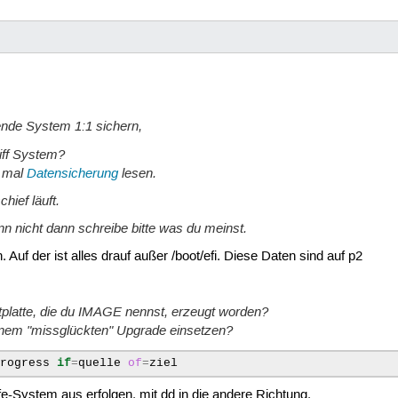
hende System 1:1 sichern,
iff System?
e mal
Datensicherung
lesen.
chief läuft.
nn nicht dann schreibe bitte was du meinst.
. Auf der ist alles drauf außer /boot/efi. Diese Daten sind auf p2
estplatte, die du IMAGE nennst, erzeugt worden?
inem "missglückten" Upgrade einsetzen?
progress
if
=
quelle
of
=
-System aus erfolgen, mit dd in die andere Richtung.