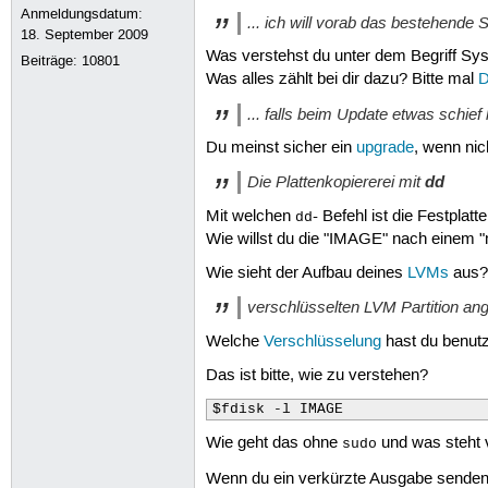
Anmeldungsdatum:
... ich will vorab das bestehende 
18. September 2009
Was verstehst du unter dem Begriff Sy
Beiträge:
10801
Was alles zählt bei dir dazu? Bitte mal
D
... falls beim Update etwas schief l
Du meinst sicher ein
upgrade
, wenn nic
Die Plattenkopiererei mit
dd
Mit welchen
- Befehl ist die Festpla
dd
Wie willst du die "IMAGE" nach einem 
Wie sieht der Aufbau deines
LVMs
aus?
verschlüsselten LVM Partition ang
Welche
Verschlüsselung
hast du benutz
Das ist bitte, wie zu verstehen?
$fdisk -l IMAGE 
Wie geht das ohne
und was steht 
sudo
Wenn du ein verkürzte Ausgabe senden