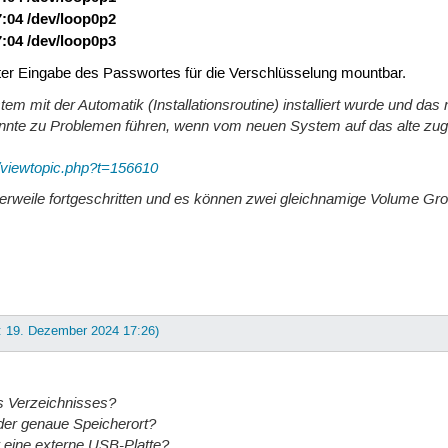
7:04 /dev/loop0p2
7:04 /dev/loop0p3
ter Eingabe des Passwortes für die Verschlüsselung mountbar.
m mit der Automatik (Installationsroutine) installiert wurde und da
nnte zu Problemen führen, wenn vom neuen System auf das alte zug
m/viewtopic.php?t=156610
tlerweile fortgeschritten und es können zwei gleichnamige
Volume Gr
t: 19. Dezember 2024 17:26)
es Verzeichnisses?
der genaue Speicherort?
r eine externe USB-Platte?