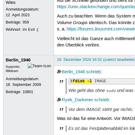
Auf die Schnelle gefunden und sieht für
https://unix.stackexchange.com/questio
Anmeldungsdatum:
12. April 2023
Auch zu beachten: Wenn das System mit 
Volume Groups
Beiträge:
959
identisch. Das könnte 
s. a.
https://forums.linuxmint.com/view
Wohnort: im Exil ;(
Vielleicht ist das Ganze auch mittlerwe
den Überblick verlöre.
Berlin_1946
19. Dezember 2024 16:52 (zuletzt bearbeite
Supporter,
Wikiteam
Berlin_1946
schrieb
:
Anmeldungsdatum:
$
fdisk -l
 IMAGE 
18. September 2009
Wie geht das ohne
und was 
sudo
Beiträge:
10801
Ryek_Darkener
schrieb
:
Vor dem IMAGE steht gar nichts.
Was ist das für eine Antwort. Vor IMAGE
Es ist das Festplattenabbild im lo