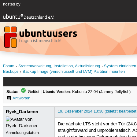
hosted by
Forum
Systemverwaltung, Installation, Aktualisierung
System einrichten
Backups
Backup Image (verschlüsselt und LVM) Partition mounten
Status:
Gelöst
|
Ubuntu-Version:
Kubuntu 22.04 (Jammy Jellyfish)
Antworten
|
Ryek_Darkener
19. Dezember 2024 13:30 (zuletzt bearbeite
Die nächste LTS steht vor der Tür (24.0
straightforward und unproblematisch. Ab
Anmeldungsdatum:
und in der hiesigen Dokumentation bring