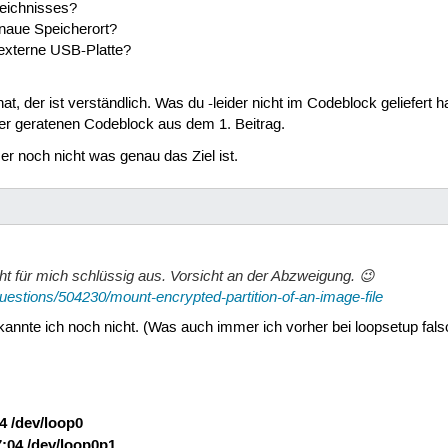
zeichnisses?
enaue Speicherort?
 externe USB-Platte?
at, der ist verständlich. Was du -leider nicht im Codeblock geliefert ha
er geratenen Codeblock aus dem 1. Beitrag.
er noch nicht was genau das Ziel ist.
ht für mich schlüssig aus. Vorsicht an der Abzweigung. 😉
uestions/504230/mount-encrypted-partition-of-an-image-file
l kannte ich noch nicht. (Was auch immer ich vorher bei loopsetup fal
04 /dev/loop0
7:04 /dev/loop0p1