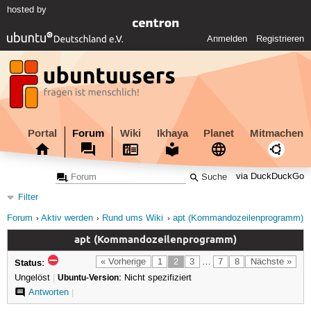
hosted by
Anmelden
Registrieren
Portal
Forum
Wiki
Ikhaya
Planet
Mitmachen
via DuckDuckGo
Filter
Forum
Aktiv werden
Rund ums Wiki
apt (Kommandozeilenprogramm)
apt (Kommandozeilenprogramm)
Status:
« Vorherige
1
2
3
…
7
8
Nächste »
Ungelöst
|
Ubuntu-Version:
Nicht spezifiziert
Antworten
|