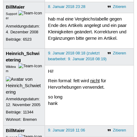
BillMaier
8. Januar 2018 23:28
Zitieren
Support
er
hab mal eine Vergleichstabelle gegen
Ende des Artikels angelegt und ein paar
Anmeldungsdatum:
Kleinigkeiten geändert. Korrekturen und
4. Dezember 2008
Ergänzungen bitte gerne im Artikel.
Beiträge:
6523
Heinrich_Schwi
9. Januar 2018 08:18 (zuletzt
Zitieren
bearbeitet: 9. Januar 2018 08:19)
etering
Wikitea
Hi!
m
Rein formal: fett wird
nicht
für
Hervorhebungen verwendet.
so long
Anmeldungsdatum:
hank
12. November 2005
Beiträge:
11344
Wohnort: Bremen
BillMaier
9. Januar 2018 11:06
Zitieren