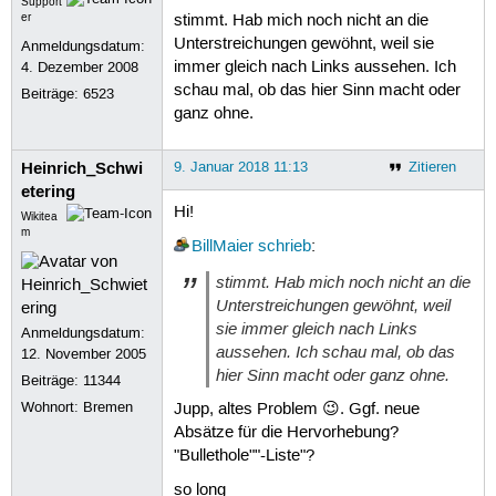
Support
er
stimmt. Hab mich noch nicht an die
Unterstreichungen gewöhnt, weil sie
Anmeldungsdatum:
immer gleich nach Links aussehen. Ich
4. Dezember 2008
schau mal, ob das hier Sinn macht oder
Beiträge:
6523
ganz ohne.
Heinrich_Schwi
9. Januar 2018 11:13
Zitieren
etering
Hi!
Wikitea
m
BillMaier
schrieb
:
stimmt. Hab mich noch nicht an die
Unterstreichungen gewöhnt, weil
sie immer gleich nach Links
Anmeldungsdatum:
aussehen. Ich schau mal, ob das
12. November 2005
hier Sinn macht oder ganz ohne.
Beiträge:
11344
Wohnort: Bremen
Jupp, altes Problem 😉. Ggf. neue
Absätze für die Hervorhebung?
"Bullethole""-Liste"?
so long