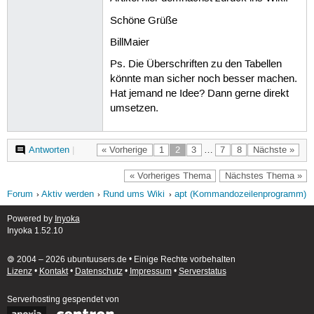
Schöne Grüße
BillMaier
Ps. Die Überschriften zu den Tabellen
könnte man sicher noch besser machen.
Hat jemand ne Idee? Dann gerne direkt
umsetzen.
Antworten
|
« Vorherige
1
2
3
…
7
8
Nächste »
« Vorheriges Thema
Nächstes Thema »
Forum
Aktiv werden
Rund ums Wiki
apt (Kommandozeilenprogramm)
Powered by
Inyoka
Inyoka 1.52.10
🄯 2004 – 2026 ubuntuusers.de • Einige Rechte vorbehalten
Lizenz
•
Kontakt
•
Datenschutz
•
Impressum
•
Serverstatus
Serverhosting
gespendet von