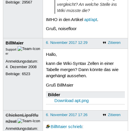
Beiträge:
29567
vergleicht? An welche Stelle ins
Wiki müsste die?
IMHO in den Artikel
apt/apt
.
Gruß, noisefloor
BillMaier
6. November 2017 12:29
Zitieren
Support
er
Hallo,
Anmeldungsdatum:
kann die Wiki-Syntax Zellen in einer
4. Dezember 2008
Tabelle mergen? Dann könnte das wie
Beiträge:
6523
angehängt aussehen.
Gruß BillMaier
Bilder
Download apt.png
ChickenLipsRfu
6. November 2017 17:26
Zitieren
n2eat
BillMaier
schrieb
:
Anmeldungsdatum: