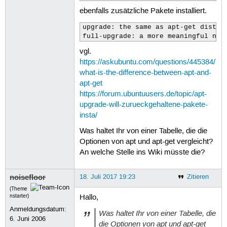
ebenfalls zusätzliche Pakete installiert.
upgrade: the same as apt-get dist-up
full-upgrade: a more meaningful nam
vgl.
https://askubuntu.com/questions/445384/
what-is-the-difference-between-apt-and-
apt-get
https://forum.ubuntuusers.de/topic/apt-
upgrade-will-zurueckgehaltene-pakete-
insta/
Was haltet Ihr von einer Tabelle, die die
Optionen von apt und apt-get vergleicht?
An welche Stelle ins Wiki müsste die?
noisefloor
18. Juli 2017 19:23
Zitieren
(Theme
nstarter)
Hallo,
Anmeldungsdatum:
Was haltet Ihr von einer Tabelle, die
6. Juni 2006
die Optionen von apt und apt-get