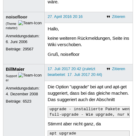
wäre.
noisefloor
27. April 2016 20:16
Zitieren
(Theme
nstarter)
Hallo,
Anmeldungsdatum:
keine weiteren Rückmeldungen, Seite ins
6. Juni 2006
Wiki verschoben.
Beiträge:
29567
Gruß, noisefloor
BillMaier
17. Juli 2017 20:42 (zuletzt
Zitieren
bearbeitet: 17. Juli 2017 20:44)
Support
er
Die Option "upgrade" bei apt und apt-get
Anmeldungsdatum:
suggeriert, dass bei das gleiche machen.
4. Dezember 2008
Das suggeriert auch der Abschnitt
Beiträge:
6523
upgrade - installierte Pakete wenn m
full-upgrade - Wie upgrade, nur kön
Stimmt aber nicht ganz, da
apt upgrade 