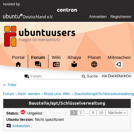
hosted by
Anmelden
Registrieren
Portal
Forum
Wiki
Ikhaya
Planet
Mitmachen
via DuckDuckGo
Filter
Forum
Aktiv werden
Rund ums Wiki
Baustelle/apt/Schlüsselverwaltung
Baustelle/apt/Schlüsselverwaltung
Status:
« Vorherige
1
2
…
9
10
Nächste »
Ungelöst
|
Ubuntu-Version:
Nicht spezifiziert
Antworten
|