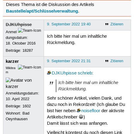
Dieses Thema ist die Diskussion des Artikels
Baustelle/apt/Schlüsselverwaltung
.
DJKUhpisse
9. September 2022 19:40
Zitieren
Anmel
Ich bitte hier mal um inhaltliche
dungsdatum:
Rückmeldung.
18. Oktober 2016
Beiträge:
18287
karzer
9. September 2022 21:31
Zitieren
Wikitea
m
DJKUhpisse
schrieb
:
Ich bitte hier mal um inhaltliche
Rückmeldung.
Anmeldungsdatum:
Sehr schöner Artikel, vielen Dank, und
10. April 2022
dazu noch in Rekordzeit! (Ich glaube Du
Beiträge:
1602
bist hier neben
noisefloor
der aktivste
Wohnort: Bad
Artikelschreiber 😀)
Oeynhausen
Damit lässt sich was anfangen.
Vielleicht könntest du noch diesen Link