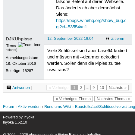
falsche Befehl auf deren Webseite.
Das ändert sich aber demnächst.
Siehe:
https://bugs.winehq.org/show_bug.c
gi?id=53554#c1
DJKUhpisse
12. September 2022 16:04
Zitieren
(Theme
nstarter)
Viele Schlüssel sind aber base64-kodiert
und müssen mit --dearmor dekodiert
Anmeldungsdatum:
werden. Sollen denn die Pipies zu tee
18. Oktober 2016
usw. raus?
Beiträge:
18287
Antworten
|
« Vorherige
1
2
…
9
10
Nächste »
« Vorheriges Thema
Nächstes Thema »
Forum
Aktiv werden
Rund ums Wiki
Baustelle/apt/Schlüsselverwaltung
Powered by
Inyoka
Inyoka 1.52.10
🄯 2004 – 2026 ubuntuusers.de • Einige Rechte vorbehalten