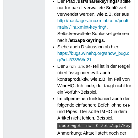
/usr/share/keyrings/
Der Pfad
sollte
nur für paket-verwaltete Schlüssel
verwendet werden, wie z.B. der aus
http://packages.linuxmint.com/pool/
main/l/linuxmint-keyring/
.
Selbstverwaltete Schlüssel gehören
/etc/apt/keyrings
nach
.
Siehe auch Diskussion ab hier:
https://bugs.winehq.org/show_bug.c
gi?id=53356#c21
Der
-Teil ist in der Regel
arch=amd64
überflüssig oder evtl. auch
kontraproduktiv, wie z.B. im Fall von
WineHQ. Ich finde, der taugt nicht für
ein Vorführ-Beispiel.
Im allgemeinen funktioniert auch der
folgende einfachere Befehl ohne
tee
und Pipes. Der sollte IMHO in dem
Artikel nicht fehlen. Beispiel:
sudo wget -nc -O /etc/apt/keyri
Anmerkung: Aktuell steht noch der