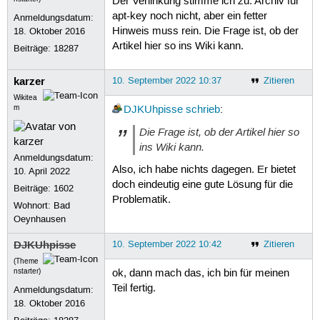
Der Verlinkung stimme ich zu. Archiv für
apt-key noch nicht, aber ein fetter
Anmeldungsdatum:
Hinweis muss rein. Die Frage ist, ob der
18. Oktober 2016
Artikel hier so ins Wiki kann.
Beiträge:
18287
karzer
10. September 2022 10:37
Zitieren
Wikitea
m
DJKUhpisse
schrieb
:
Die Frage ist, ob der Artikel hier so
ins Wiki kann.
Anmeldungsdatum:
Also, ich habe nichts dagegen. Er bietet
10. April 2022
doch eindeutig eine gute Lösung für die
Beiträge:
1602
Problematik.
Wohnort: Bad
Oeynhausen
DJKUhpisse
10. September 2022 10:42
Zitieren
(Theme
nstarter)
ok, dann mach das, ich bin für meinen
Teil fertig.
Anmeldungsdatum:
18. Oktober 2016