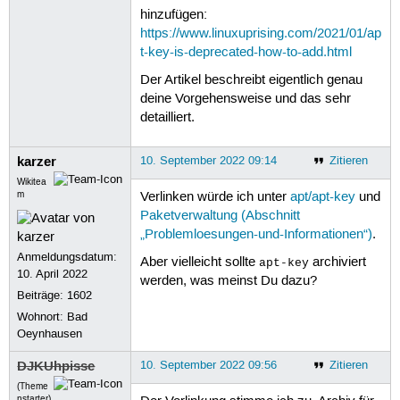
hinzufügen:
https://www.linuxuprising.com/2021/01/ap
t-key-is-deprecated-how-to-add.html
Der Artikel beschreibt eigentlich genau
deine Vorgehensweise und das sehr
detailliert.
karzer
10. September 2022 09:14
Zitieren
Wikitea
m
Verlinken würde ich unter
apt/apt-key
und
Paketverwaltung (Abschnitt
„Problemloesungen-und-Informationen“)
.
Anmeldungsdatum:
Aber vielleicht sollte
archiviert
apt-key
10. April 2022
werden, was meinst Du dazu?
Beiträge:
1602
Wohnort: Bad
Oeynhausen
DJKUhpisse
10. September 2022 09:56
Zitieren
(Theme
nstarter)