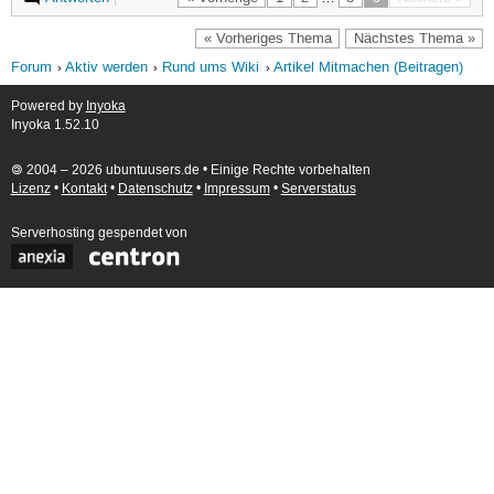
« Vorheriges Thema
Nächstes Thema »
Forum
Aktiv werden
Rund ums Wiki
Artikel Mitmachen (Beitragen)
Powered by
Inyoka
Inyoka 1.52.10
🄯 2004 – 2026 ubuntuusers.de • Einige Rechte vorbehalten
Lizenz
•
Kontakt
•
Datenschutz
•
Impressum
•
Serverstatus
Serverhosting
gespendet von