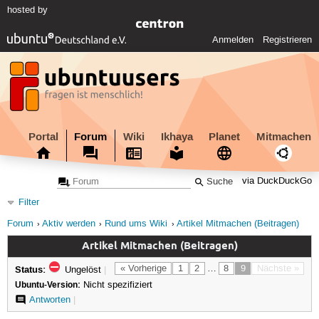
hosted by
Anmelden
Registrieren
Portal
Forum
Wiki
Ikhaya
Planet
Mitmachen
via DuckDuckGo
Filter
Forum
Aktiv werden
Rund ums Wiki
Artikel Mitmachen (Beitragen)
Artikel Mitmachen (Beitragen)
Status:
« Vorherige
1
2
…
8
9
Nächste »
Ungelöst
|
Ubuntu-Version:
Nicht spezifiziert
Antworten
|