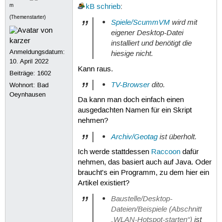
m
kB
schrieb
:
(Themenstarter)
Spiele/ScummVM
wird mit
eigener Desktop-Datei
installiert und benötigt die
Anmeldungsdatum:
hiesige nicht.
10. April 2022
Kann raus.
Beiträge:
1602
TV-Browser
dito.
Wohnort: Bad
Oeynhausen
Da kann man doch einfach einen
ausgedachten Namen für ein Skript
nehmen?
Archiv/Geotag
ist überholt.
Ich werde stattdessen
Raccoon
dafür
nehmen, das basiert auch auf Java. Oder
braucht's ein Programm, zu dem hier ein
Artikel existiert?
Baustelle/Desktop-
Dateien/Beispiele (Abschnitt
„WLAN-Hotspot-starten“)
ist