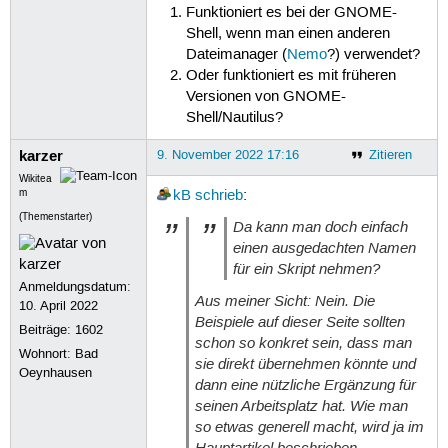
Funktioniert es bei der GNOME-
Shell, wenn man einen anderen
Dateimanager (
Nemo
?) verwendet?
Oder funktioniert es mit früheren
Versionen von GNOME-
Shell/Nautilus?
karzer
9. November 2022 17:16
Zitieren
Wikitea
m
kB
schrieb
:
(Themenstarter)
Da kann man doch einfach
einen ausgedachten Namen
für ein Skript nehmen?
Anmeldungsdatum:
Aus meiner Sicht: Nein. Die
10. April 2022
Beispiele auf dieser Seite sollten
Beiträge:
1602
schon so konkret sein, dass man
Wohnort: Bad
sie direkt übernehmen könnte und
Oeynhausen
dann eine nützliche Ergänzung für
seinen Arbeitsplatz hat. Wie man
so etwas generell macht, wird ja im
Hauptartikel beschrieben.