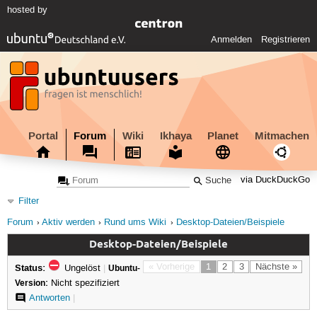
hosted by
Anmelden
Registrieren
Portal
Forum
Wiki
Ikhaya
Planet
Mitmachen
via DuckDuckGo
Filter
Forum
Aktiv werden
Rund ums Wiki
Desktop-Dateien/Beispiele
Desktop-Dateien/Beispiele
Status:
« Vorherige
1
2
3
Nächste »
Ungelöst
|
Ubuntu-
Version:
Nicht spezifiziert
Antworten
|