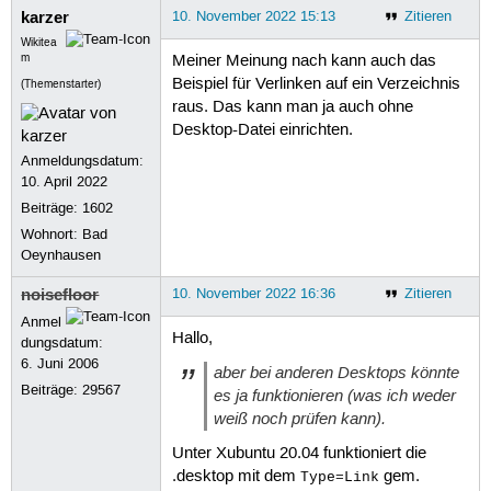
karzer
10. November 2022 15:13
Zitieren
Wikitea
m
Meiner Meinung nach kann auch das
Beispiel für Verlinken auf ein Verzeichnis
(Themenstarter)
raus. Das kann man ja auch ohne
Desktop-Datei einrichten.
Anmeldungsdatum:
10. April 2022
Beiträge:
1602
Wohnort: Bad
Oeynhausen
noisefloor
10. November 2022 16:36
Zitieren
Anmel
Hallo,
dungsdatum:
6. Juni 2006
aber bei anderen Desktops könnte
Beiträge:
29567
es ja funktionieren (was ich weder
weiß noch prüfen kann).
Unter Xubuntu 20.04 funktioniert die
.desktop mit dem
gem.
Type=Link