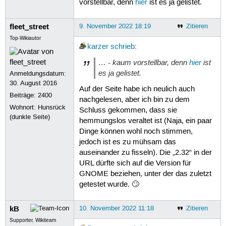
vorstellbar, denn
hier
ist es ja gelistet.
fleet_street
9. November 2022 18:19
Zitieren
Top-Wikiautor
karzer
schrieb
:
… - kaum vorstellbar, denn
hier
ist
es ja gelistet.
Anmeldungsdatum:
30. August 2016
Auf der Seite habe ich neulich auch
Beiträge:
2400
nachgelesen, aber ich bin zu dem
Wohnort: Hunsrück
Schluss gekommen, dass sie
(dunkle Seite)
hemmungslos veraltet ist (Naja, ein paar
Dinge können wohl noch stimmen,
jedoch ist es zu mühsam das
auseinander zu fisseln). Die „2.32“ in der
URL dürfte sich auf die Version für
GNOME beziehen, unter der das zuletzt
getestet wurde. 🙄
kB
10. November 2022 11:18
Zitieren
Supporter, Wikiteam