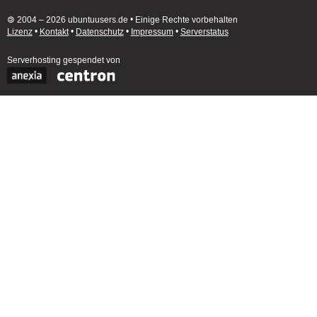
🄯 2004 – 2026 ubuntuusers.de • Einige Rechte vorbehalten
Lizenz
•
Kontakt
•
Datenschutz
•
Impressum
•
Serverstatus
Serverhosting
gespendet von