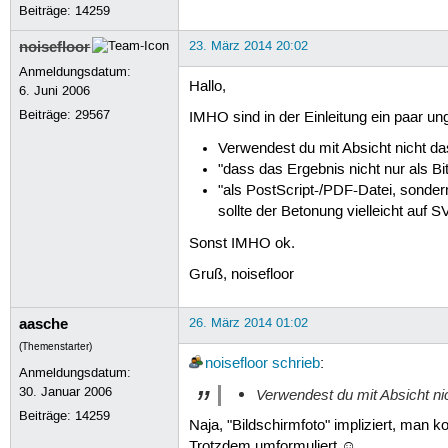
Beiträge:
14259
noisefloor
23. März 2014 20:02
Anmeldungsdatum:
Hallo,
6. Juni 2006
Beiträge:
29567
IMHO sind in der Einleitung ein paar un
Verwendest du mit Absicht nicht das
"dass das Ergebnis nicht nur als 
"als PostScript-/PDF-Datei, sonder
sollte der Betonung vielleicht auf S
Sonst IMHO ok.
Gruß, noisefloor
aasche
26. März 2014 01:02
(Themenstarter)
noisefloor
schrieb
:
Anmeldungsdatum:
30. Januar 2006
Verwendest du mit Absicht nic
Beiträge:
14259
Naja, "Bildschirmfoto" impliziert, ma
Trotzdem umformuliert ☺