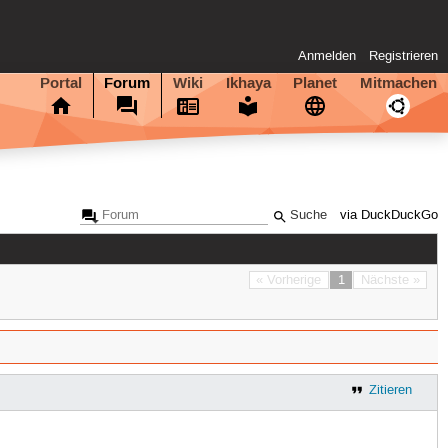
Anmelden
Registrieren
Portal
Forum
Wiki
Ikhaya
Planet
Mitmachen
via DuckDuckGo
« Vorherige
1
Nächste »
Zitieren