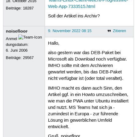
Teams-Linux-Client-weicht-Progressive-
18. Oktober 2016
Web-App-7333515.html
Beiträge:
18287
Soll der Artikel ins Archiv?
noisefloor
9. November 2022 08:15
Zitieren
Anmel
Hallo,
dungsdatum:
6. Juni 2006
also gestern war das DEB-Paket bei
Beiträge:
29567
Microsoft als Download noch verfügbar.
IMHO sollte mit dem Archivieren
gewartet werden, bis das DEB-Paket
nicht verfügbar ist (oder total veraltet).
IMHO macht es dann auch Sinn, den
Artikel ggf. in ein Howto umzuschreiben,
wie man die PWA unter Ubuntu installiert
und nutzt. MS Teams hat sich ja -
zumindest in Europa - zur führende
Lösung im gewerblichen Umfeld
entwickelt.
Gruß, noisefloor