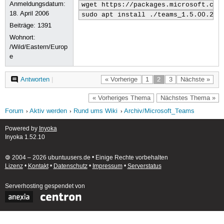
Anmeldungsdatum:
wget https://packages.microsoft.com
18. April 2006
sudo apt install ./teams_1.5.00.238
Beiträge:
1391
Wohnort:
/Wild/Eastern/Europ
e
Antworten
|
« Vorherige
1
2
3
Nächste »
« Vorheriges Thema
Nächstes Thema »
Forum
Aktiv werden
Rund ums Wiki
Archiv/Microsoft_Teams
Powered by
Inyoka
Inyoka 1.52.10
🄯 2004 – 2026 ubuntuusers.de • Einige Rechte vorbehalten
Lizenz
•
Kontakt
•
Datenschutz
•
Impressum
•
Serverstatus
Serverhosting
gespendet von