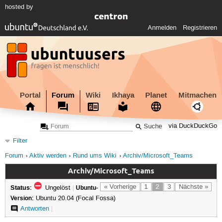
hosted by
Anmelden
Registrieren
Portal
Forum
Wiki
Ikhaya
Planet
Mitmachen
via DuckDuckGo
Filter
Forum
Aktiv werden
Rund ums Wiki
Archiv/Microsoft_Teams
Archiv/Microsoft_Teams
Status:
« Vorherige
1
2
3
Nächste »
Ungelöst
|
Ubuntu-
Version:
Ubuntu 20.04 (Focal Fossa)
Antworten
|