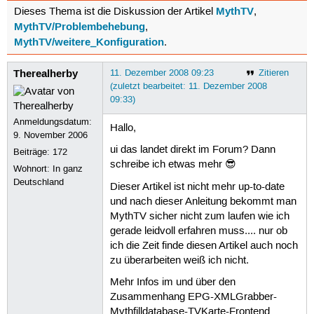
MythTV
Dieses Thema ist die Diskussion der Artikel
,
MythTV/Problembehebung
,
MythTV/weitere_Konfiguration
.
Therealherby
11. Dezember 2008 09:23
Zitieren
(zuletzt bearbeitet: 11. Dezember 2008
09:33)
Anmeldungsdatum:
Hallo,
9. November 2006
ui das landet direkt im Forum? Dann
Beiträge:
172
schreibe ich etwas mehr 😎
Wohnort: In ganz
Deutschland
Dieser Artikel ist nicht mehr up-to-date
und nach dieser Anleitung bekommt man
MythTV sicher nicht zum laufen wie ich
gerade leidvoll erfahren muss.... nur ob
ich die Zeit finde diesen Artikel auch noch
zu überarbeiten weiß ich nicht.
Mehr Infos im und über den
Zusammenhang EPG-XMLGrabber-
Mythfilldatabase-TVKarte-Frontend