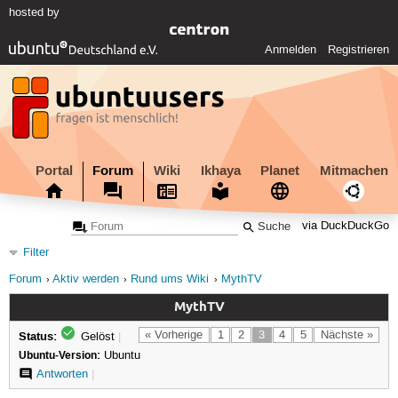
hosted by
Anmelden
Registrieren
Portal
Forum
Wiki
Ikhaya
Planet
Mitmachen
via DuckDuckGo
Filter
Forum
Aktiv werden
Rund ums Wiki
MythTV
MythTV
Status:
« Vorherige
1
2
3
4
5
Nächste »
Gelöst
|
Ubuntu-Version:
Ubuntu
Antworten
|