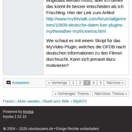
eingebaut werden muss, aber ich denke
das könnt ihr besser entscheiden als ich
Frischling. Hier der Link zum Artikel
http://www.mythtvtalk.com/forum/allgeme
ines/10609-deutsche-daten-fuer-plugins-
mythweather-mythcinema.html
Wie schaut es mit einem Skript für das
MyVideo Plugin, welches die OFDB nach
deutschen Informationen zu den Filmen
durchsucht. Kann sich jemand dazu
motivieren?
Antworten
|
« Vorherige
1
2
3
4
5
Nächste »
« Vorheriges Thema
Nächstes Thema »
Forum
Aktiv werden
Rund ums Wiki
MythTV
Powered by
Inyoka
Inyoka 1.52.10
🄯 2004 – 2026 ubuntuusers.de • Einige Rechte vorbehalten