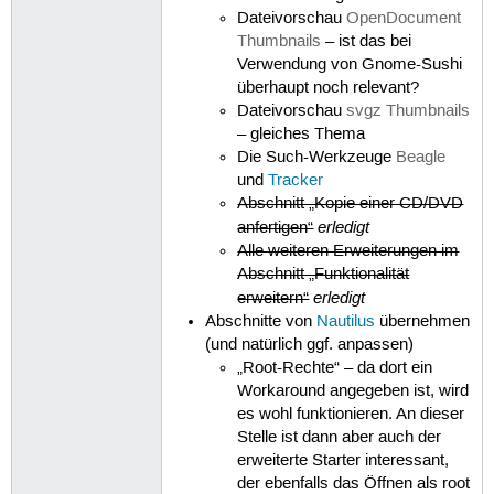
Dateivorschau
OpenDocument
Thumbnails
– ist das bei
Verwendung von Gnome-Sushi
überhaupt noch relevant?
Dateivorschau
svgz Thumbnails
– gleiches Thema
Die Such-Werkzeuge
Beagle
und
Tracker
Abschnitt „Kopie einer CD/DVD
erledigt
anfertigen“
Alle weiteren Erweiterungen im
Abschnitt „Funktionalität
erledigt
erweitern“
Abschnitte von
Nautilus
übernehmen
(und natürlich ggf. anpassen)
„Root-Rechte“ – da dort ein
Workaround angegeben ist, wird
es wohl funktionieren. An dieser
Stelle ist dann aber auch der
erweiterte Starter interessant,
der ebenfalls das Öffnen als root