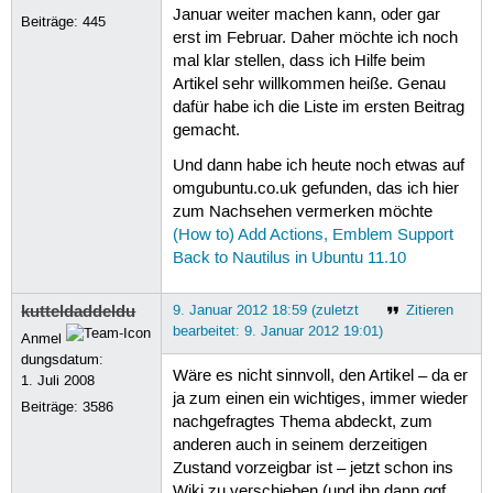
Januar weiter machen kann, oder gar
Beiträge:
445
erst im Februar. Daher möchte ich noch
mal klar stellen, dass ich Hilfe beim
Artikel sehr willkommen heiße. Genau
dafür habe ich die Liste im ersten Beitrag
gemacht.
Und dann habe ich heute noch etwas auf
omgubuntu.co.uk gefunden, das ich hier
zum Nachsehen vermerken möchte
(How to) Add Actions, Emblem Support
Back to Nautilus in Ubuntu 11.10
kutteldaddeldu
9. Januar 2012 18:59 (zuletzt
Zitieren
bearbeitet: 9. Januar 2012 19:01)
Anmel
dungsdatum:
Wäre es nicht sinnvoll, den Artikel – da er
1. Juli 2008
ja zum einen ein wichtiges, immer wieder
Beiträge:
3586
nachgefragtes Thema abdeckt, zum
anderen auch in seinem derzeitigen
Zustand vorzeigbar ist – jetzt schon ins
Wiki zu verschieben (und ihn dann ggf.