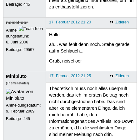
mehr als genügend Informationen, um ihn
Beiträge:
445
zu entbaustellifizieren.
noisefloor
17. Februar 2012 21:20
Zitieren
Anmel
Hallo,
dungsdatum:
6. Juni 2006
äh... was fehlt denn noch. Stehe gerade
Beiträge:
29567
aufm Schlauch...
Gruß, noisefloor
Minipluto
17. Februar 2012 21:25
Zitieren
(Themenstarter)
Theoretisch muss noch alles überprüft
werden, das ich im ersten Beitrag noch
nicht durchgestrichen habe. Das sind
Anmeldungsdatum:
aber keine elementaren Dinge, da ich
9. Februar 2009
mich bemüht habe, den
Beiträge:
445
Informationsgehalt des Artikels Top-Down
zu erhöhen, d.h. die wichtigsten Dinge
sind meiner Meinung nach drin.