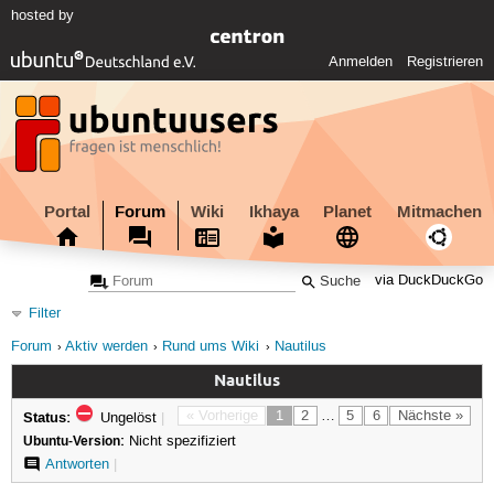
hosted by
Anmelden
Registrieren
Portal
Forum
Wiki
Ikhaya
Planet
Mitmachen
via DuckDuckGo
Filter
Forum
Aktiv werden
Rund ums Wiki
Nautilus
Nautilus
Status:
« Vorherige
1
2
…
5
6
Nächste »
Ungelöst
|
Ubuntu-Version:
Nicht spezifiziert
Antworten
|