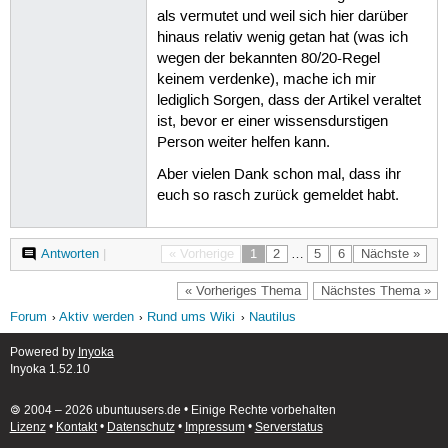
als vermutet und weil sich hier darüber
hinaus relativ wenig getan hat (was ich
wegen der bekannten 80/20-Regel
keinem verdenke), mache ich mir
lediglich Sorgen, dass der Artikel veraltet
ist, bevor er einer wissensdurstigen
Person weiter helfen kann.
Aber vielen Dank schon mal, dass ihr
euch so rasch zurück gemeldet habt.
Antworten
|
« Vorherige
1
2
…
5
6
Nächste »
« Vorheriges Thema
Nächstes Thema »
Forum
Aktiv werden
Rund ums Wiki
Nautilus
Powered by
Inyoka
Inyoka 1.52.10
🄯 2004 – 2026 ubuntuusers.de • Einige Rechte vorbehalten
Lizenz
•
Kontakt
•
Datenschutz
•
Impressum
•
Serverstatus