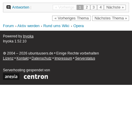
Antworten
|
« Vorherige
1
2
3
4
Nächste »
« Vorheriges Thema
Nächstes Thema »
Forum
Aktiv werden
Rund ums Wiki
Opera
Powered by
Inyoka
Inyoka 1.52.10
🄯 2004 – 2026 ubuntuusers.de • Einige Rechte vorbehalten
Lizenz
•
Kontakt
•
Datenschutz
•
Impressum
•
Serverstatus
Serverhosting
gespendet von