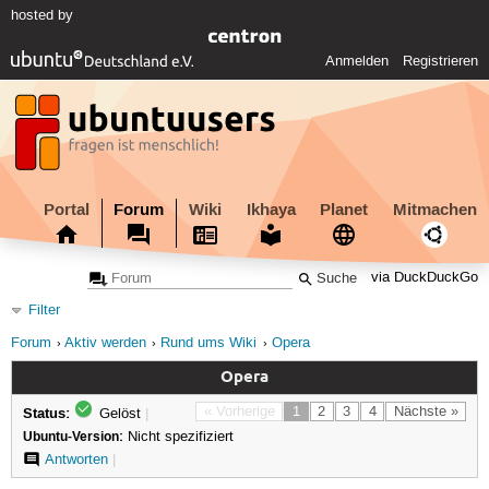
hosted by
Anmelden
Registrieren
Portal
Forum
Wiki
Ikhaya
Planet
Mitmachen
via DuckDuckGo
Filter
Forum
Aktiv werden
Rund ums Wiki
Opera
Opera
Status:
« Vorherige
1
2
3
4
Nächste »
Gelöst
|
Ubuntu-Version:
Nicht spezifiziert
Antworten
|