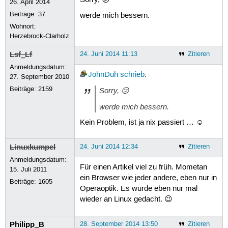
Sorry, 😕
26. April 2014
Beiträge:
37
werde mich bessern.
Wohnort:
Herzebrock-Clarholz
Lsf_Lf
24. Juni 2014 11:13
Zitieren
Anmeldungsdatum:
JohnDuh
schrieb
:
27. September 2010
Beiträge:
2159
Sorry, 😕
werde mich bessern.
Kein Problem, ist ja nix passiert … ☺
Linuxkumpel
24. Juni 2014 12:34
Zitieren
Anmeldungsdatum:
Für einen Artikel viel zu früh. Mometan
15. Juli 2011
ein Browser wie jeder andere, eben nur in
Beiträge:
1605
Operaoptik. Es wurde eben nur mal
wieder an Linux gedacht. 😉
Philipp_B
28. September 2014 13:50
Zitieren