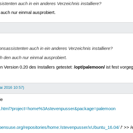
istenten auch in ein anderes Verzeichnis installiere?
 auch nur einmal ausprobiert.
onsassistenten auch in ein anderes Verzeichnis installiere?
ch den auch nur einmal ausprobiert.
/opt/palemoon/
n Version 0.20 des Installers getestet:
ist fest vorge
ai 2016 10:57)
le
oad.html?project=home%3Astevenpusser&package=palemoon
opensuse.org/repositories/home:/stevenpusser/xUbuntu_16.04/
/' >> /