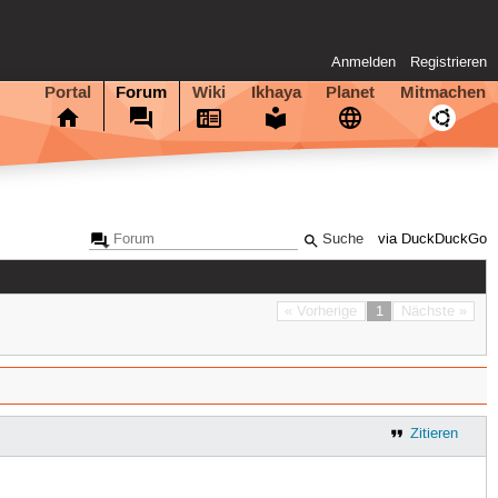
Anmelden
Registrieren
Portal
Forum
Wiki
Ikhaya
Planet
Mitmachen
via DuckDuckGo
« Vorherige
1
Nächste »
Zitieren