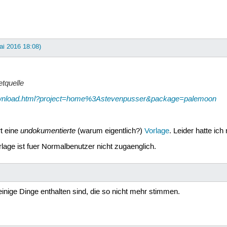
ai 2016 18:08)
etquelle
download.html?project=home%3Astevenpusser&package=palemoon
undokumentierte
rt eine
(warum eigentlich?)
Vorlage
. Leider hatte ich
rlage ist fuer Normalbenutzer nicht zugaenglich.
r einige Dinge enthalten sind, die so nicht mehr stimmen.