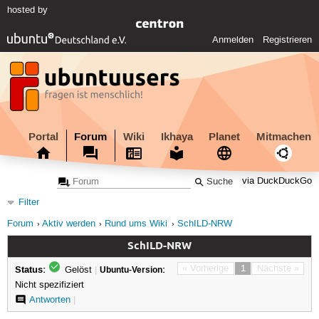
hosted by
Anmelden
Registrieren
Portal
Forum
Wiki
Ikhaya
Planet
Mitmachen
via DuckDuckGo
Filter
Forum
Aktiv werden
Rund ums Wiki
SchILD-NRW
SchILD-NRW
Status:
« Vorherige
1
Nächste »
Gelöst
|
Ubuntu-Version:
Nicht spezifiziert
Antworten
|