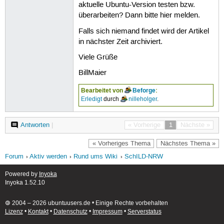
aktuelle Ubuntu-Version testen bzw.
überarbeiten? Dann bitte hier melden.
Falls sich niemand findet wird der Artikel
in nächster Zeit archiviert.
Viele Grüße
BillMaier
Bearbeitet von
Beforge
:
Erledigt
durch
nilleholger
.
Antworten
|
« Vorherige
1
Nächste »
« Vorheriges Thema
Nächstes Thema »
Forum
Aktiv werden
Rund ums Wiki
SchILD-NRW
Powered by
Inyoka
Inyoka 1.52.10
🄯 2004 – 2026 ubuntuusers.de • Einige Rechte vorbehalten
Lizenz
•
Kontakt
•
Datenschutz
•
Impressum
•
Serverstatus