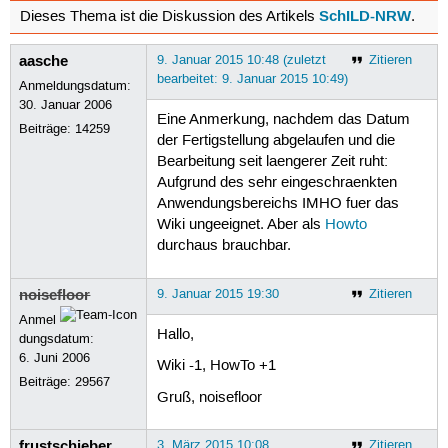
SchILD-NRW
Dieses Thema ist die Diskussion des Artikels
.
aasche
9. Januar 2015 10:48 (zuletzt
Zitieren
bearbeitet: 9. Januar 2015 10:49)
Anmeldungsdatum:
30. Januar 2006
Eine Anmerkung, nachdem das Datum
Beiträge:
14259
der Fertigstellung abgelaufen und die
Bearbeitung seit laengerer Zeit ruht:
Aufgrund des sehr eingeschraenkten
Anwendungsbereichs IMHO fuer das
Wiki ungeeignet. Aber als
Howto
durchaus brauchbar.
noisefloor
9. Januar 2015 19:30
Zitieren
Anmel
Hallo,
dungsdatum:
6. Juni 2006
Wiki -1, HowTo +1
Beiträge:
29567
Gruß, noisefloor
frustschieber
3. März 2015 10:08
Zitieren