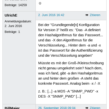
☺
Beiträge:
14259
UlrichE
2. Juni 2016 16:42
Zitieren
Anmeldungsdatum:
Bei der "Grundlegende[n] Konfiguration
2. Juni 2016
für Version 3" heißt es: "Das -A definiert
Beiträge:
1
den Hashalgorithmus für das Passwort...
und das -X den Algorithmus für die
Verschlüsselung... Hinter dem -a und -x
ist das Passwort für die Authentifizierung
und die Verschlüsselung angeben"
Müsste es mit der Groß-/Kleinschreibung
nicht genau umgekehrt sein? Nach dem,
was ich fand, gibt -a den Hashalgoritmus
an und hinter dem großen -A steht das
konkrete Passwort. Analog beim -x / -X
z. B.: [...] -a MD5 -A "SNMP_PWD" -x
DES -X "SNMP_PWD" [...]
BillMaier
26. September 2018 09:04
Zitieren