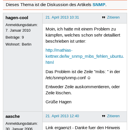
SNMP
Dieses Thema ist die Diskussion des Artikels
.
hagen-cool
21. April 2013 10:31
Zitieren
Anmeldungsdatum:
Moin, ich hatte mit einem Problem zu
7. Januar 2010
kämpfen, welches schon sehr detailliert
Beiträge:
9
beschrieben ist unter:
Wohnort: Berlin
http://mathias-
kettner.de/lw_snmp_mibs_fehlen_ubuntu.
html
Das Problem ist die Zeile "mibs: " in der
/etc/snmp/snmp.conf ☺
Entweder Zeile auskommentieren, oder
Zeile löschen.
Grüße Hagen
aasche
21. April 2013 12:40
Zitieren
Anmeldungsdatum:
Link ergaenzt - Danke fuer den Hinweis
30. Januar 2006