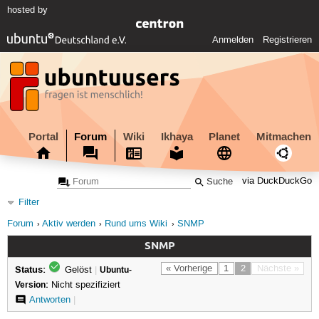
hosted by
Anmelden
Registrieren
Portal
Forum
Wiki
Ikhaya
Planet
Mitmachen
via DuckDuckGo
Filter
Forum
Aktiv werden
Rund ums Wiki
SNMP
SNMP
Status:
« Vorherige
1
2
Nächste »
Gelöst
|
Ubuntu-
Version:
Nicht spezifiziert
Antworten
|