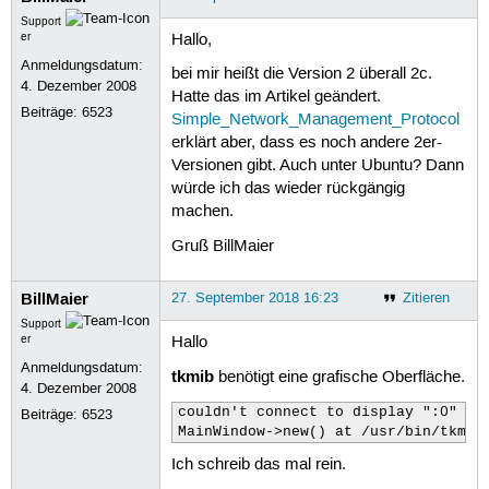
Support
er
Hallo,
Anmeldungsdatum:
bei mir heißt die Version 2 überall 2c.
4. Dezember 2008
Hatte das im Artikel geändert.
Beiträge:
6523
Simple_Network_Management_Protocol
erklärt aber, dass es noch andere 2er-
Versionen gibt. Auch unter Ubuntu? Dann
würde ich das wieder rückgängig
machen.
Gruß BillMaier
BillMaier
27. September 2018 16:23
Zitieren
Support
er
Hallo
Anmeldungsdatum:
tkmib
benötigt eine grafische Oberfläche.
4. Dezember 2008
couldn't connect to display ":0" at 
Beiträge:
6523
MainWindow->new() at /usr/bin/tkmib
Ich schreib das mal rein.