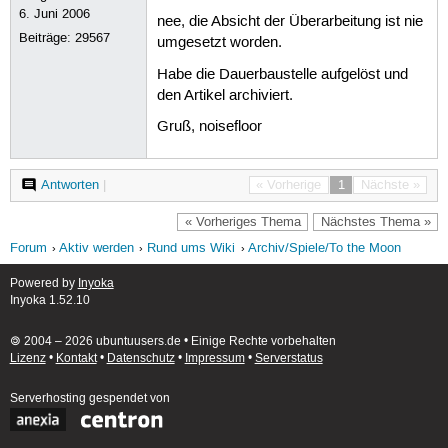
6. Juni 2006
nee, die Absicht der Überarbeitung ist nie
Beiträge:
29567
umgesetzt worden.
Habe die Dauerbaustelle aufgelöst und
den Artikel archiviert.
Gruß, noisefloor
Antworten
|
« Vorherige
1
Nächste »
« Vorheriges Thema
Nächstes Thema »
Forum
Aktiv werden
Rund ums Wiki
Archiv/Spiele/To the Moon
Powered by
Inyoka
Inyoka 1.52.10
🄯 2004 – 2026 ubuntuusers.de • Einige Rechte vorbehalten
Lizenz
•
Kontakt
•
Datenschutz
•
Impressum
•
Serverstatus
Serverhosting
gespendet von