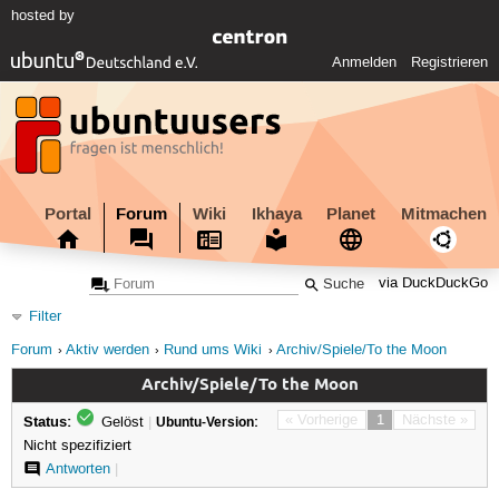
hosted by
Anmelden
Registrieren
Portal
Forum
Wiki
Ikhaya
Planet
Mitmachen
via DuckDuckGo
Filter
Forum
Aktiv werden
Rund ums Wiki
Archiv/Spiele/To the Moon
Archiv/Spiele/To the Moon
Status:
« Vorherige
1
Nächste »
Gelöst
|
Ubuntu-Version:
Nicht spezifiziert
Antworten
|