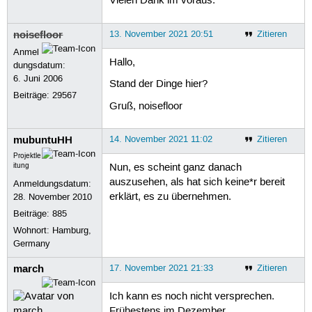
Vielen Dank im voraus.
noisefloor
13. November 2021 20:51
Zitieren
Anmel
Hallo,
dungsdatum:
6. Juni 2006
Stand der Dinge hier?
Beiträge:
29567
Gruß, noisefloor
mubuntuHH
14. November 2021 11:02
Zitieren
Projektle
itung
Nun, es scheint ganz danach
auszusehen, als hat sich keine*r bereit
Anmeldungsdatum:
erklärt, es zu übernehmen.
28. November 2010
Beiträge:
885
Wohnort: Hamburg,
Germany
march
17. November 2021 21:33
Zitieren
Ich kann es noch nicht versprechen.
Frühestens im Dezember...