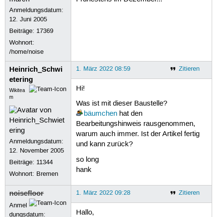
Anmeldungsdatum:
12. Juni 2005
Beiträge:
17369
Wohnort:
/home/noise
Heinrich_Schwi
1. März 2022 08:59
Zitieren
etering
Hi!
Wikitea
m
Was ist mit dieser Baustelle?
bäumchen
hat den
Bearbeitungshinweis rausgenommen,
warum auch immer. Ist der Artikel fertig
Anmeldungsdatum:
und kann zurück?
12. November 2005
so long
Beiträge:
11344
hank
Wohnort: Bremen
noisefloor
1. März 2022 09:28
Zitieren
Anmel
Hallo,
dungsdatum: