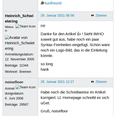
tuxifreund
Heinrich_Schwi
29. Januar 2021 08:58
Zitieren
etering
Hi!
Wikitea
m
Danke für den Artikel 👍 ! Sieht IMHO
soweit gut aus, habe noch ein paar
Syntax-Feinheiten eingefügt. Schön wäre
noch ein Logo-Bild, das in die Einleitung
Anmeldungsdatum:
könnte.
12. November 2005
so long
Beiträge:
11344
hank
Wohnort: Bremen
noisefloor
29. Januar 2021 12:27
Zitieren
Anmel
Habe noch die Schreibweise im Artikel
dungsdatum:
korrigiert. Lt. Homepage schreibt es sich
6. Juni 2006
uGet.
Beiträge:
29567
Gruß, noisefloor