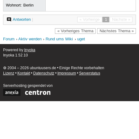
Wohnort: Berlin
Antworten
|
« Vorherige
1
Nächste »
« Vorheriges Thema
Nächstes Thema »
Forum
Aktiv werden
Rund ums Wiki
uget
Powered by
Inyoka
Inyoka 1.52.10
🄯 2004 – 2026 ubuntuusers.de • Einige Rechte vorbehalten
Lizenz
•
Kontakt
•
Datenschutz
•
Impressum
•
Serverstatus
Serverhosting
gespendet von