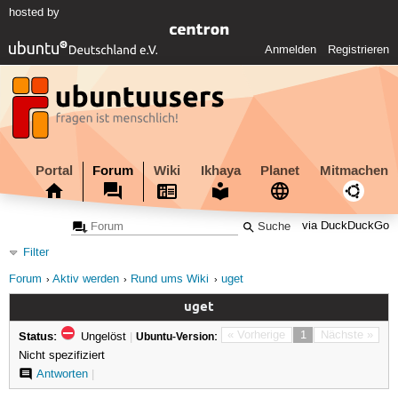
hosted by
Anmelden
Registrieren
Portal
Forum
Wiki
Ikhaya
Planet
Mitmachen
via DuckDuckGo
Filter
Forum
Aktiv werden
Rund ums Wiki
uget
uget
Status:
« Vorherige
1
Nächste »
Ungelöst
|
Ubuntu-Version:
Nicht spezifiziert
Antworten
|