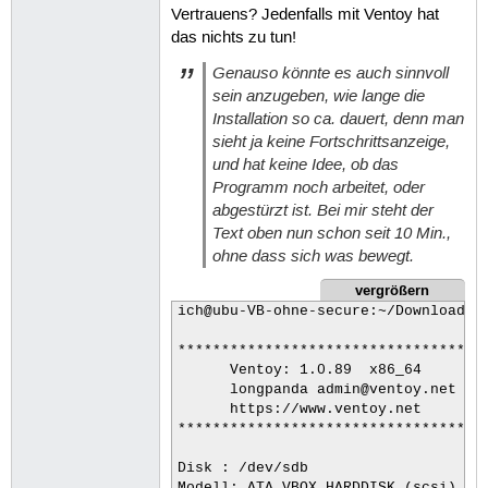
Vertrauens? Jedenfalls mit Ventoy hat
das nichts zu tun!
Genauso könnte es auch sinnvoll
sein anzugeben, wie lange die
Installation so ca. dauert, denn man
sieht ja keine Fortschrittsanzeige,
und hat keine Idee, ob das
Programm noch arbeitet, oder
abgestürzt ist. Bei mir steht der
Text oben nun schon seit 10 Min.,
ohne dass sich was bewegt.
vergrößern
ich@ubu-VB-ohne-secure:~/Downloads/v
************************************
      Ventoy: 1.0.89  x86_64

      longpanda admin@ventoy.net

      https://www.ventoy.net

************************************
Disk : /dev/sdb

Modell: ATA VBOX HARDDISK (scsi)
