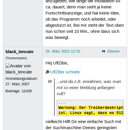
anzugeben, wie lange die Installation so
ca. dauert, denn man sieht ja keine
Fortschrittsanzeige, und hat keine Idee,
ob das Programm noch arbeitet, oder
abgestürzt ist. Bei mir steht der Text oben
nun schon seit 10 Min., ohne dass sich
was bewegt.
black_tencate
26. März 2023 12:15
Zitieren
(Themenstarter)
Hej UlfZibis,
UlfZibis
schrieb
:
Anmeldungsdatum:
...und da z.B. erwähnen, was man
27. März 2007
mit so einer Meldung anfangen
Beiträge:
11439
soll?
Warnung: Der Treiberdeskriptor 
ist. Linux sagt, dass es 512 B
vielleicht Hilft Dir eine einfache Such mit
der Suchmaschine Deines geringsten