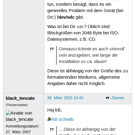
Format partition 1 /dev/sdb1 ...

tun, sondern besagt, dass es ein
mkexfatfs 1.3.0

generelles Problem mit dem Gerät (bei
Creating... done.

/dev/sdc
Dir:)
gibt.
Flushing... done.

File system created successfully.

Was ist bei Dir
? Üblich sind
sdc
mkexfatfs success

Blockgrößen von 2048 Byte bei ISO-
writing data to disk ...

sync data ...

Dateisystemen, z.B. CD.
esp partition processing ...

Genauso könnte es auch sinnvoll
sein anzugeben, wie lange die
Install Ventoy to /dev/sdb successfu
Installation so ca. dauert
ich@ubu-VB-ohne-secure:~/Downloads/
Diese ist abhängig von der Größe des zu
formatierenden Mediums, allgemeine
Angaben daher nicht möglich.
black_tencate
26. März 2023 13:43
Zitieren
(Themenstarter)
Hej kB,
kB
schrieb
:
Anmeldungsdatum:
... Diese ist abhängig von der
27. März 2007