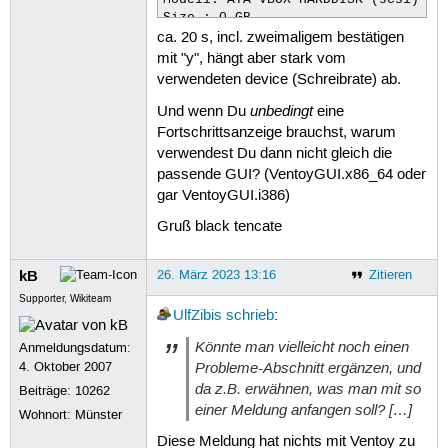
Size : 0 GB

ca. 20 s, incl. zweimaligem bestätigen
Style: MBR

mit "y", hängt aber stark vom
verwendeten device (Schreibrate) ab.
Attention:

You will install Ventoy to /dev/sdb.
unbedingt
Und wenn Du
eine
All the data on the disk /dev/sdb wi
Fortschrittsanzeige brauchst, warum
verwendest Du dann nicht gleich die
Continue? (y/n) y

passende GUI? (VentoyGUI.x86_64 oder
gar VentoyGUI.i386)
All the data on the disk /dev/sdb wi
Double-check. Continue? (y/n) y

Gruß black tencate
Create partitions on /dev/sdb by par
Done

kB
26. März 2023 13:16
Zitieren
Wait for partitions ...

Supporter, Wikiteam
partition exist OK

UlfZibis
schrieb
:
create efi fat fs /dev/sdb2 ...

mkfs.fat 4.2 (2021-01-31)

Könnte man vielleicht noch einen
Anmeldungsdatum:
success

Probleme-Abschnitt ergänzen, und
4. Oktober 2007
Wait for partitions ...

da z.B. erwähnen, was man mit so
Beiträge:
10262
/dev/sdb1 exist OK

einer Meldung anfangen soll? […]
Wohnort: Münster
/dev/sdb2 exist OK

partition exist OK

Diese Meldung hat nichts mit Ventoy zu