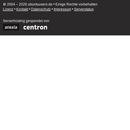
🄯 2004 – 2026 ubuntuusers.de • Einige Rechte vorbehalten
Lizenz
•
Kontakt
•
Datenschutz
•
Impressum
•
Serverstatus
Serverhosting
gespendet von