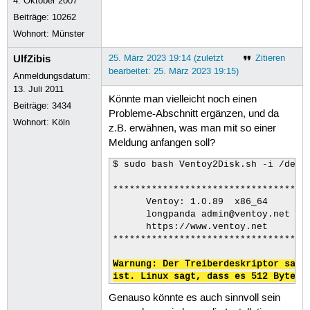
4. Oktober 2007
Beiträge:
10262
Wohnort: Münster
UlfZibis
25. März 2023 19:14 (zuletzt
Zitieren
bearbeitet: 25. März 2023 19:15)
Anmeldungsdatum:
13. Juli 2011
Könnte man vielleicht noch einen
Beiträge:
3434
Probleme-Abschnitt ergänzen, und da
Wohnort: Köln
z.B. erwähnen, was man mit so einer
Meldung anfangen soll?
$ sudo bash Ventoy2Disk.sh -i /dev/s
************************************
      Ventoy: 1.0.89  x86_64

      longpanda admin@ventoy.net

      https://www.ventoy.net

************************************
Warnung: Der Treiberdeskriptor sagt,
ist. Linux sagt, dass es 512 Bytes 
Genauso könnte es auch sinnvoll sein