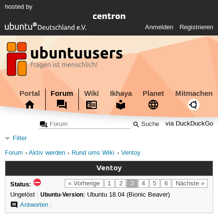
hosted by
Anmelden
Registrieren
Portal
Forum
Wiki
Ikhaya
Planet
Mitmachen
via DuckDuckGo
Filter
Forum
Aktiv werden
Rund ums Wiki
Ventoy
Ventoy
Status:
« Vorherige
1
2
3
4
5
6
Nächste »
Ungelöst
|
Ubuntu-Version:
Ubuntu 18.04 (Bionic Beaver)
Antworten
|