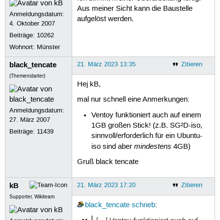
Aus meiner Sicht kann die Baustelle
Anmeldungsdatum:
aufgelöst werden.
4. Oktober 2007
Beiträge:
10262
Wohnort: Münster
black_tencate
21. März 2023 13:35
Zitieren
(Themenstarter)
Hej kB,
mal nur schnell eine Anmerkungen:
Anmeldungsdatum:
Ventoy funktioniert auch auf einem
27. März 2007
1GB großen Stick! (z.B. SG²D-iso,
Beiträge:
11439
sinnvoll/erforderlich für ein Ubuntu-
mindestens
iso sind aber
4GB)
Gruß black tencate
kB
21. März 2023 17:20
Zitieren
Supporter, Wikiteam
black_tencate
schrieb
: