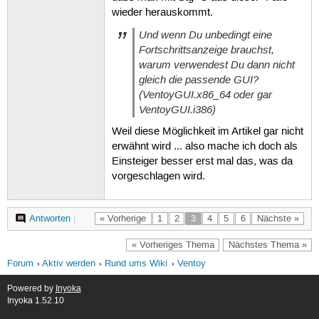
wieder herauskommt.
Und wenn Du
unbedingt
eine
Fortschrittsanzeige brauchst,
warum verwendest Du dann nicht
gleich die passende GUI?
(VentoyGUI.x86_64 oder gar
VentoyGUI.i386)
Weil diese Möglichkeit im Artikel gar nicht
erwähnt wird ... also mache ich doch als
Einsteiger besser erst mal das, was da
vorgeschlagen wird.
Antworten
|
« Vorherige
1
2
3
4
5
6
Nächste »
« Vorheriges Thema
Nächstes Thema »
Forum
Aktiv werden
Rund ums Wiki
Ventoy
Powered by
Inyoka
Inyoka 1.52.10