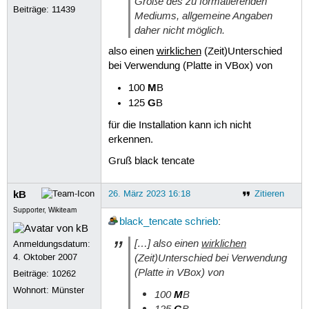
Größe des zu formatierenden
Beiträge:
11439
Mediums, allgemeine Angaben
daher nicht möglich.
also einen
wirklichen
(Zeit)Unterschied
bei Verwendung (Platte in VBox) von
M
100
B
G
125
B
für die Installation kann ich nicht
erkennen.
Gruß black tencate
kB
26. März 2023 16:18
Zitieren
Supporter, Wikiteam
black_tencate
schrieb
:
[…] also einen
wirklichen
Anmeldungsdatum:
(Zeit)Unterschied bei Verwendung
4. Oktober 2007
(Platte in VBox) von
Beiträge:
10262
Wohnort: Münster
100
M
B
125
G
B