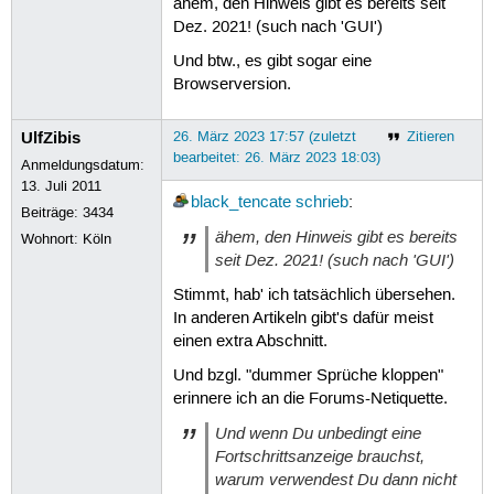
ähem, den Hinweis gibt es bereits seit
Creating... done.

Dez. 2021! (such nach 'GUI')
Flushing... done.

File system created successfully.

Und btw., es gibt sogar eine
mkexfatfs success

Browserversion.
writing data to disk ...

sync data ...

esp partition processing ...

UlfZibis
26. März 2023 17:57 (zuletzt
Zitieren
bearbeitet: 26. März 2023 18:03)
Anmeldungsdatum:
Install Ventoy to /dev/sdb successfu
13. Juli 2011
black_tencate
schrieb
:
Beiträge:
3434
real	0m13,651s

ähem, den Hinweis gibt es bereits
Wohnort: Köln
user	0m0,008s

seit Dez. 2021! (such nach 'GUI')
sys	0m0,008s

ich@ubu-VB-ohne-secure:~/Downloads/
Stimmt, hab' ich tatsächlich übersehen.
In anderen Artikeln gibt's dafür meist
einen extra Abschnitt.
Und bzgl. "dummer Sprüche kloppen"
erinnere ich an die Forums-Netiquette.
Und wenn Du
unbedingt
eine
Fortschrittsanzeige brauchst,
warum verwendest Du dann nicht