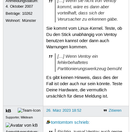
[…] Wenn sie nicht von Ventoy
Anmeldungsdatum:
kommt, wäre es dann aber
4. Oktober 2007
vorteilhaft, dass sich der
Beiträge:
10262
Verursacher zu erkennen gäbe.
Wohnort: Münster
Sie kommt vom Linux-Kernel. Teste, ob
Du den Stick unabhängig von Ventoy
benutzen kannst oder dann auch
Warnungen kommen.
[…] Wenn Ventoy ein
fehlerbehaftetes
Partitionierungswerkzeug bemüht
Es gibt keinen Hinweis, dass dies der
Fall ist oder auch nur sein könnte. Teste
Deine Hardware, die vermutlich
ursächlich für diese Meldung ist.
kB
26. März 2023 18:52
Zitieren
Supporter, Wikiteam
tomtomtom
schrieb
:
Richtig, zumal Ventoy auch gerne
Anmeldungsdatum: