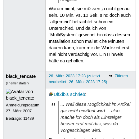
Style: MBR

Warum nicht, sie müssen ja nicht genau
sein. 10 Min. vs. 10 Sek. sind doch auch
Attention:

"allgemein" betrachtet schon ein
You will install Ventoy to /dev/sdb.
Unterschied. Und da ich von
All the data on the disk /dev/sdb wi
"MultiSystem" gewohnt bin dass dessen
Installation schon mal etliche Minuten
Continue? (y/n) y

dauern kann, kam mir die Wartezeit erst
All the data on the disk /dev/sdb wi
mal nicht verdächtig vor. Ein Hinweis
Double-check. Continue? (y/n) y

hätte da geholfen.
Create partitions on /dev/sdb by par
black_tencate
26. März 2023 17:23 (zuletzt
Zitieren
Done

bearbeitet: 26. März 2023 17:25)
Wait for partitions ...

(Themenstarter)
partition exist OK

create efi fat fs /dev/sdb2 ...

UlfZibis
schrieb
:
mkfs.fat 4.2 (2021-01-31)

... Weil diese Möglichkeit im Artikel
success

Anmeldungsdatum:
Wait for partitions ...

gar nicht erwähnt wird ... also
27. März 2007
/dev/sdb1 exist OK

mache ich doch als Einsteiger
Beiträge:
11439
/dev/sdb2 exist OK

besser erst mal das, was da
partition exist OK

vorgeschlagen wird.
Format partition 1 /dev/sdb1 ...

mkexfatfs 1.3.0
