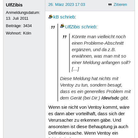
Style: MBR

UlfZibis
26. März 2023 17:03
Zitieren
Anmeldungsdatum:
kB
schrieb
:
13. Juli 2011
Attention:

You will install Ventoy to /dev/sdc.
Beiträge:
3434
UlfZibis
schrieb
:
All the data on the disk /dev/sdc wi
Wohnort: Köln
Könnte man vielleicht noch
Continue? (y/n) y

einen Probleme-Abschnitt
ergänzen, und da z.B.
All the data on the disk /dev/sdc wi
erwähnen, was man mit so
Double-check. Continue? (y/n) y

einer Meldung anfangen soll?
[…]
Create partitions on /dev/sdc by par
Done

Diese Meldung hat nichts mit
Wait for partitions ...

Ventoy zu tun, sondern besagt,
partition exist OK

dass es ein generelles Problem mit
create efi fat fs /dev/sdc2 ...

mkfs.fat 4.2 (2021-01-31)

dem Gerät (bei Dir:)
/dev/sdc
gibt.
success

Wenn sie nicht von Ventoy kommt, wäre
Wait for partitions ...

/dev/sdc1 exist OK

es dann aber vorteilhaft, dass sich der
/dev/sdc2 exist OK

Verursacher zu erkennen gäbe. Und
partition exist OK

ansonsten ist diese Behauptung ja auch
Format partition 1 /dev/sdc1 ...

Definitionssache. Wenn Ventoy ein
mkexfatfs 1.3.0
