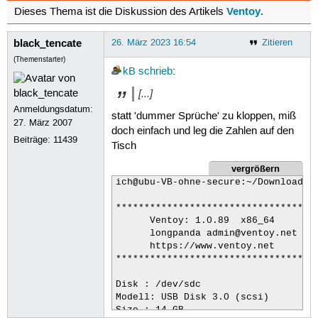
Ventoy
Dieses Thema ist die Diskussion des Artikels
.
black_tencate
26. März 2023 16:54
Zitieren
(Themenstarter)
kB
schrieb
:
[...]
Anmeldungsdatum:
statt 'dummer Sprüche' zu kloppen, miß
27. März 2007
doch einfach und leg die Zahlen auf den
Beiträge:
11439
Tisch
vergrößern
ich@ubu-VB-ohne-secure:~/Downloads/v
************************************
      Ventoy: 1.0.89  x86_64

      longpanda admin@ventoy.net

      https://www.ventoy.net

************************************
Disk : /dev/sdc

Modell: USB Disk 3.0 (scsi)

Size : 14 GB
