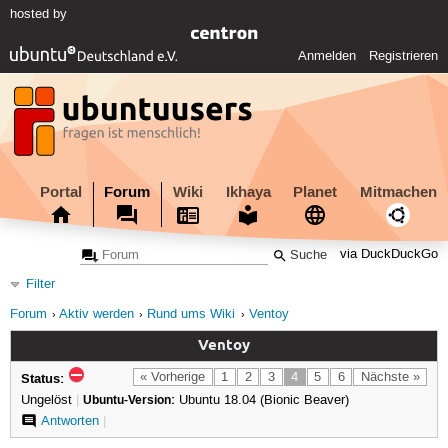
hosted by
Anmelden
Registrieren
Portal
Forum
Wiki
Ikhaya
Planet
Mitmachen
via DuckDuckGo
Filter
Forum
Aktiv werden
Rund ums Wiki
Ventoy
Ventoy
Status:
« Vorherige
1
2
3
4
5
6
Nächste »
Ungelöst
|
Ubuntu-Version:
Ubuntu 18.04 (Bionic Beaver)
Antworten
|