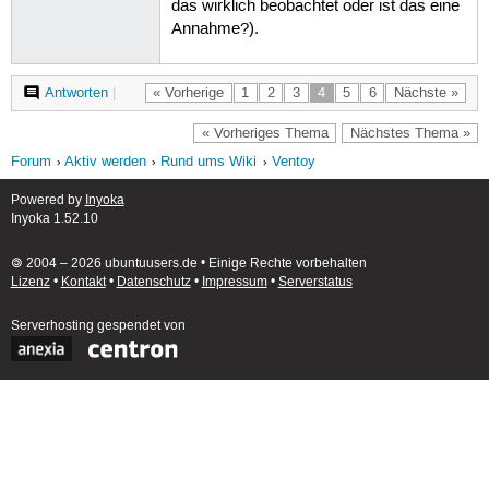
das wirklich beobachtet oder ist das eine
Annahme?).
Antworten
|
« Vorherige
1
2
3
4
5
6
Nächste »
« Vorheriges Thema
Nächstes Thema »
Forum
Aktiv werden
Rund ums Wiki
Ventoy
Powered by
Inyoka
Inyoka 1.52.10
🄯 2004 – 2026 ubuntuusers.de • Einige Rechte vorbehalten
Lizenz
•
Kontakt
•
Datenschutz
•
Impressum
•
Serverstatus
Serverhosting
gespendet von