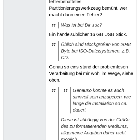
fehlerbehaftetes
Creating... done.

Partitionierungswerkzeug bemüht, wer
Flushing... done.

File system created successfully.

macht dann einen Fehler?
mkexfatfs success

Was ist bei Dir
?
writing data to disk ...

sdc
sync data ...

Ein handelsüblicher 16 GB USB-Stick.
esp partition processing ...

Üblich sind Blockgrößen von 2048
Install Ventoy to /dev/sdc successfu
Byte bei ISO-Dateisystemen, z.B.
CD.
real	1m41,289s

Genau so eins stand der problemlosen
user	0m0,038s

Verarbeitung bei mir wohl im Wege, siehe
sys	0m0,000s

oben.
ich@ubu-VB-ohne-secure:~/Downloads/v
Genauso könnte es auch
************************************
sinnvoll sein anzugeben, wie
      Ventoy: 1.0.89  x86_64

lange die Installation so ca.
      longpanda admin@ventoy.net

dauert
      https://www.ventoy.net

************************************
Diese ist abhängig von der Größe
des zu formatierenden Mediums,
Disk : /dev/sdb

allgemeine Angaben daher nicht
Modell: ATA VBOX HARDDISK (scsi)

Size : 125 GB

möglich.