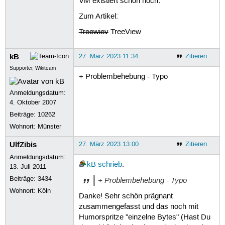
VM existiert schon noch.
Zum Artikel:
Treewiev
TreeView
kB
27. März 2023 11:34
Zitieren
Supporter, Wikiteam
+ Problembehebung - Typo
Anmeldungsdatum:
4. Oktober 2007
Beiträge:
10262
Wohnort: Münster
UlfZibis
27. März 2023 13:00
Zitieren
Anmeldungsdatum:
kB
schrieb
:
13. Juli 2011
Beiträge:
3434
+ Problembehebung - Typo
Wohnort: Köln
Danke! Sehr schön prägnant
zusammengefasst und das noch mit
Humorspritze "einzelne Bytes" (Hast Du