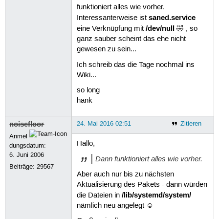
funktioniert alles wie vorher.
saned.service
Interessanterweise ist
/dev/null
eine Verknüpfung mit
🤣 , so
ganz sauber scheint das ehe nicht
gewesen zu sein...
Ich schreib das die Tage nochmal ins
Wiki...
so long
hank
noisefloor
24. Mai 2016 02:51
Zitieren
Anmel
Hallo,
dungsdatum:
6. Juni 2006
Dann funktioniert alles wie vorher.
Beiträge:
29567
Aber auch nur bis zu nächsten
Aktualisierung des Pakets - dann würden
/lib/systemd/system/
die Dateien in
nämlich neu angelegt ☺