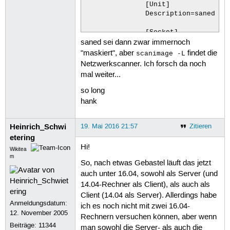
               [Unit]

               Description=saned inc
               [Socket]

saned sei dann zwar immernoch
               ListenStream=6566

               Accept=yes

"maskiert", aber
findet die
scanimage -L
               MaxConnections=1

Netzwerkscanner. Ich forsch da noch
mal weiter...
               [Install]

               WantedBy=sockets.targ
so long
hank
        The  second  file  to  be  a
        contents:

Heinrich_Schwi
19. Mai 2016 21:57
Zitieren
               [Unit]

etering
               Description=Scanner S
Hi!
Wikitea
               Requires=saned.socket
m
So, nach etwas Gebastel läuft das jetzt
               [Service]

auch unter 16.04, sowohl als Server (und
               ExecStart=/usr/sbin/s
14.04-Rechner als Client), als auch als
               User=saned

Client (14.04 als Server). Allerdings habe
               Group=saned

Anmeldungsdatum:
ich es noch nicht mit zwei 16.04-
               StandardInput=null

12. November 2005
Rechnern versuchen können, aber wenn
               StandardOutput=syslog
Beiträge:
11344
               StandardError=syslog

man sowohl die Server- als auch die