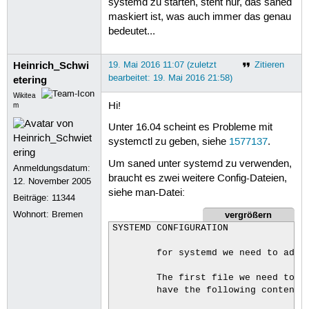
systemd zu starten, steht nur, das saned
maskiert ist, was auch immer das genau
bedeutet...
Heinrich_Schwi
19. Mai 2016 11:07 (zuletzt
Zitieren
bearbeitet: 19. Mai 2016 21:58)
etering
Wikitea
Hi!
m
Unter 16.04 scheint es Probleme mit
systemctl zu geben, siehe
1577137
.
Um saned unter systemd zu verwenden,
Anmeldungsdatum:
braucht es zwei weitere Config-Dateien,
12. November 2005
siehe man-Datei:
Beiträge:
11344
vergrößern
Wohnort: Bremen
SYSTEMD CONFIGURATION

        for systemd we need to add 2
        The first file we need to ad
        have the following contents: