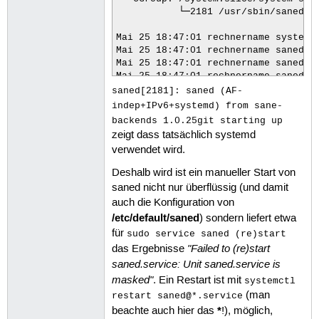
           └─2181 /usr/sbin/saned

Mai 25 18:47:01 rechnername systemd[
Mai 25 18:47:01 rechnername saned[2
Mai 25 18:47:01 rechnername saned[21
Mai 25 18:47:01 rechnername saned[2
saned[2181]: saned (AF-
indep+IPv6+systemd) from sane-
backends 1.0.25git starting up
zeigt dass tatsächlich systemd
verwendet wird.
Deshalb wird ist ein manueller Start von
saned nicht nur überflüssig (und damit
auch die Konfiguration von
/etc/default/saned
) sondern liefert etwa
für
sudo service saned (re)start
"Failed to (re)start
das Ergebnisse
saned.service: Unit saned.service is
masked"
. Ein Restart ist mit
systemctl
(man
restart saned@*.service
*
beachte auch hier das
!), möglich,