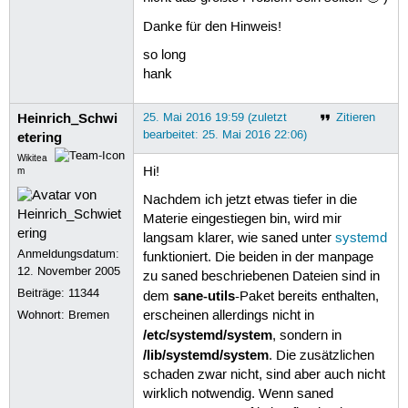
Danke für den Hinweis!
so long
hank
Heinrich_Schwi
25. Mai 2016 19:59 (zuletzt
Zitieren
bearbeitet: 25. Mai 2016 22:06)
etering
Wikitea
Hi!
m
Nachdem ich jetzt etwas tiefer in die
Materie eingestiegen bin, wird mir
langsam klarer, wie saned unter
systemd
Anmeldungsdatum:
funktioniert. Die beiden in der manpage
12. November 2005
zu saned beschriebenen Dateien sind in
Beiträge:
11344
sane-utils
dem
-Paket bereits enthalten,
Wohnort: Bremen
erscheinen allerdings nicht in
/etc/systemd/system
, sondern in
/lib/systemd/system
. Die zusätzlichen
schaden zwar nicht, sind aber auch nicht
wirklich notwendig. Wenn saned