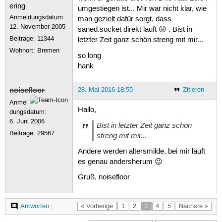
umgestiegen ist... Mir war nicht klar, wie
Anmeldungsdatum:
man gezielt dafür sorgt, dass
12. November 2005
saned.socket direkt läuft 😛 . Bist in
Beiträge:
11344
letzter Zeit ganz schön streng mit mir...
Wohnort: Bremen
so long
hank
noisefloor
28. Mai 2016 18:55
Zitieren
Anmel
Hallo,
dungsdatum:
6. Juni 2006
Bist in letzter Zeit ganz schön
Beiträge:
29567
streng mit mir...
Andere werden altersmilde, bei mir läuft
es genau andersherum 😉
Gruß, noisefloor
Antworten
|
« Vorherige
1
2
3
4
5
Nächste »