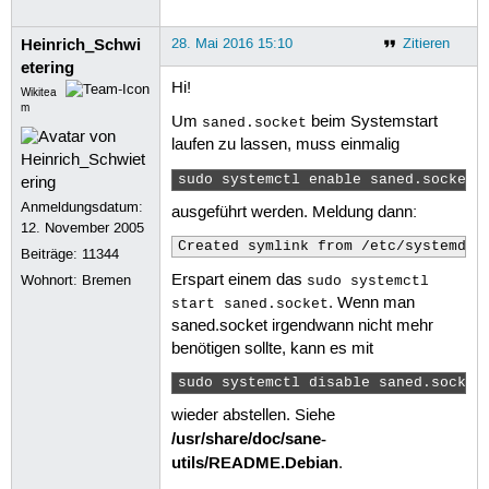
Heinrich_Schwi
28. Mai 2016 15:10
Zitieren
etering
Hi!
Wikitea
m
Um
beim Systemstart
saned.socket
laufen zu lassen, muss einmalig
sudo systemctl enable saned.socket 
Anmeldungsdatum:
ausgeführt werden. Meldung dann:
12. November 2005
Created symlink from /etc/systemd/s
Beiträge:
11344
Erspart einem das
Wohnort: Bremen
sudo systemctl
. Wenn man
start saned.socket
saned.socket irgendwann nicht mehr
benötigen sollte, kann es mit
sudo systemctl disable saned.socket
wieder abstellen. Siehe
/usr/share/doc/sane-
utils/README.Debian
.