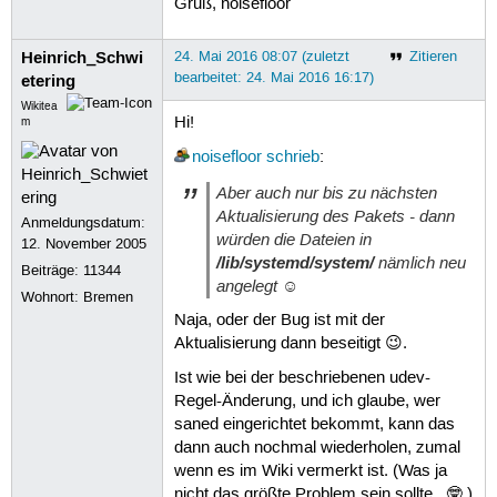
Gruß, noisefloor
Heinrich_Schwi
24. Mai 2016 08:07 (zuletzt
Zitieren
bearbeitet: 24. Mai 2016 16:17)
etering
Wikitea
Hi!
m
noisefloor
schrieb
:
Aber auch nur bis zu nächsten
Aktualisierung des Pakets - dann
Anmeldungsdatum:
würden die Dateien in
12. November 2005
/lib/systemd/system/
nämlich neu
Beiträge:
11344
angelegt ☺
Wohnort: Bremen
Naja, oder der Bug ist mit der
Aktualisierung dann beseitigt 😉.
Ist wie bei der beschriebenen udev-
Regel-Änderung, und ich glaube, wer
saned eingerichtet bekommt, kann das
dann auch nochmal wiederholen, zumal
wenn es im Wiki vermerkt ist. (Was ja
nicht das größte Problem sein sollte.. 🤓 )