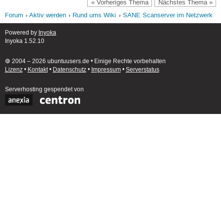
« Vorheriges Thema
Nächstes Thema »
Forum
Aktiv werden
Rund ums Wiki
SANE Scanserver im Netzwerk
Powered by
Inyoka
Inyoka 1.52.10
🄯 2004 – 2026 ubuntuusers.de • Einige Rechte vorbehalten
Lizenz
•
Kontakt
•
Datenschutz
•
Impressum
•
Serverstatus
Serverhosting
gespendet von