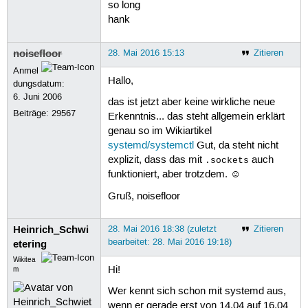
so long
hank
noisefloor
28. Mai 2016 15:13
Zitieren
Anmel
Hallo,
dungsdatum:
6. Juni 2006
das ist jetzt aber keine wirkliche neue
Beiträge:
29567
Erkenntnis... das steht allgemein erklärt
genau so im Wikiartikel
systemd/systemctl
Gut, da steht nicht
explizit, dass das mit
auch
.sockets
funktioniert, aber trotzdem. ☺
Gruß, noisefloor
Heinrich_Schwi
28. Mai 2016 18:38 (zuletzt
Zitieren
bearbeitet: 28. Mai 2016 19:18)
etering
Wikitea
Hi!
m
Wer kennt sich schon mit systemd aus,
wenn er gerade erst von 14.04 auf 16.04