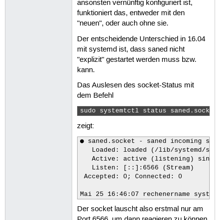
ansonsten vernünftig konfiguriert ist,
funktioniert das, entweder mit den
"neuen", oder auch ohne sie.
Der entscheidende Unterschied in 16.04
mit systemd ist, dass saned nicht
"explizit" gestartet werden muss bzw.
kann.
Das Auslesen des socket-Status mit
dem Befehl
sudo systemtctl status saned.socket
zeigt:
● saned.socket - saned incoming sock
   Loaded: loaded (/lib/systemd/syst
   Active: active (listening) since 
   Listen: [::]:6566 (Stream)

 Accepted: 0; Connected: 0

Der socket lauscht also erstmal nur am
Port 6566, um dann reagieren zu können.