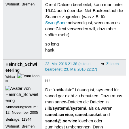
               # Environment=SANE_CO
Wohnort: Bremen
Client-Dateien bearbeitet, kann man unter
16.04 auch über das Net-Backend auf die
        Is  you  need  to  set  an  
Scanner zugreifen, (was z.B. für
        SANE_CONFIG_DIR  you will ha
SwingSane
notwendig ist, wenn man es
        the  variable  appropriately
ohne Client verwenden will, dazu aber
        separating the assignments b
später mehr).
so long
hank
Heinrich_Schwi
23. Mai 2016 21:38 (zuletzt
Zitieren
bearbeitet: 23. Mai 2016 22:27)
etering
Wikitea
Hi!
m
Die "radikalste" Lösung ist, systemd für
saned gar nicht zu benutzen. Dazu muss
man saned-Dateien die Dateien in
Anmeldungsdatum:
/lib/systemd/system/
, als da wären
12. November 2005
saned.service
saned.socket
,
und
Beiträge:
11344
saned@.service
löschen oder
Wohnort: Bremen
zumindest umbenennen. Dann