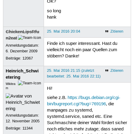
OK?
so long
hank
ChickenLipsRfu
25. Mai 2016 20:04
Zitieren
n2eat
Finde ich super interessant. Hast du
Anmeldungsdatum:
vielleicht noch ein paar Quellen zum
6. Dezember 2009
stöbern? Danke!
Beiträge:
12067
Heinrich_Schwi
25. Mai 2016 21:15 (zuletzt
Zitieren
bearbeitet: 25. Mai 2016 22:11)
etering
Wikitea
Hi!
m
siehe z.B.
https://bugs.debian.org/cgi-
bin/bugreport.cgi?bug=769196
, die
manpages zu systemd,
Anmeldungsdatum:
systemd.service, saned etc. Eine
12. November 2005
Suchmaschine deiner Wahl fördert sicher
Beiträge:
11344
noch etliches mehr zutage; dass saned