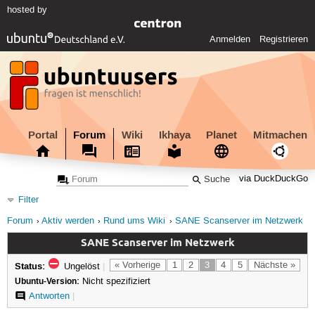
hosted by
Anmelden
Registrieren
Portal
Forum
Wiki
Ikhaya
Planet
Mitmachen
via DuckDuckGo
Filter
Forum
Aktiv werden
Rund ums Wiki
SANE Scanserver im Netzwerk
SANE Scanserver im Netzwerk
Status:
« Vorherige
1
2
3
4
5
Nächste »
Ungelöst
|
Ubuntu-Version:
Nicht spezifiziert
Antworten
|