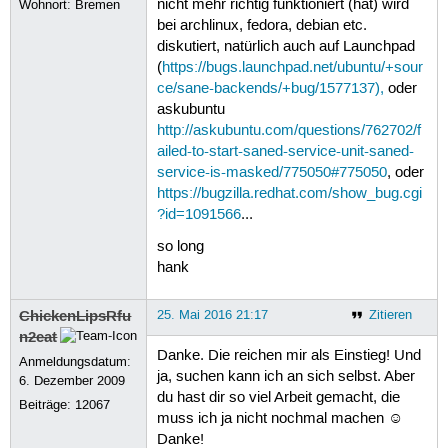
nicht mehr richtig funktioniert (hat) wird
Wohnort: Bremen
bei archlinux, fedora, debian etc.
diskutiert, natürlich auch auf Launchpad
(
https://bugs.launchpad.net/ubuntu/+sour
ce/sane-backends/+bug/1577137),
oder
askubuntu
http://askubuntu.com/questions/762702/f
ailed-to-start-saned-service-unit-saned-
service-is-masked/775050#775050
, oder
https://bugzilla.redhat.com/show_bug.cgi
?id=1091566
...
so long
hank
ChickenLipsRfu
25. Mai 2016 21:17
Zitieren
n2eat
Danke. Die reichen mir als Einstieg! Und
Anmeldungsdatum:
ja, suchen kann ich an sich selbst. Aber
6. Dezember 2009
du hast dir so viel Arbeit gemacht, die
Beiträge:
12067
muss ich ja nicht nochmal machen ☺
Danke!