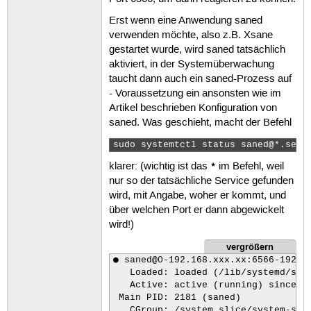
Erst wenn eine Anwendung saned
verwenden möchte, also z.B. Xsane
gestartet wurde, wird saned tatsächlich
aktiviert, in der Systemüberwachung
taucht dann auch ein saned-Prozess auf
- Voraussetzung ein ansonsten wie im
Artikel beschrieben Konfiguration von
saned. Was geschieht, macht der Befehl
sudo systemtctl status saned@*.serv
klarer: (wichtig ist das
im Befehl, weil
*
nur so der tatsächliche Service gefunden
wird, mit Angabe, woher er kommt, und
über welchen Port er dann abgewickelt
wird!)
vergrößern
● saned@0-192.168.xxx.xx:6566-192.16
   Loaded: loaded (/lib/systemd/syst
   Active: active (running) since Mi
 Main PID: 2181 (saned)

   CGroup: /system.slice/system-sane