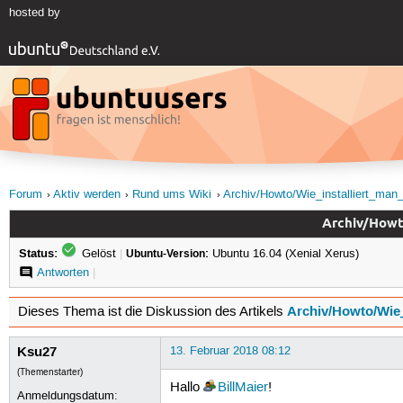
hosted by
Forum
Aktiv werden
Rund ums Wiki
Archiv/Howto/Wie_installiert_m
Archiv/Howt
Status:
Gelöst
|
Ubuntu-Version:
Ubuntu 16.04 (Xenial Xerus)
Antworten
|
Archiv/Howto/Wie
Dieses Thema ist die Diskussion des Artikels
Ksu27
13. Februar 2018 08:12
(Themenstarter)
Hallo
BillMaier
!
Anmeldungsdatum: