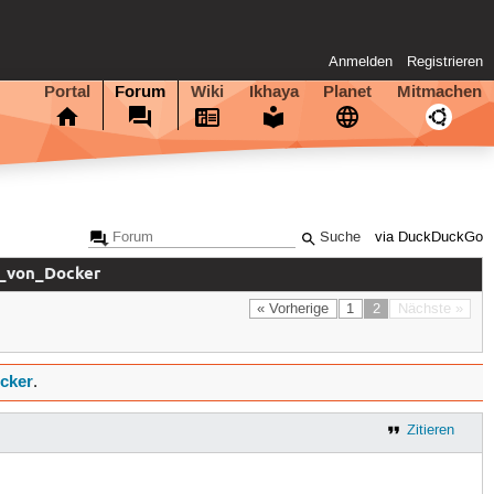
Anmelden
Registrieren
Portal
Forum
Wiki
Ikhaya
Planet
Mitmachen
via DuckDuckGo
e_von_Docker
« Vorherige
1
2
Nächste »
cker
.
Zitieren