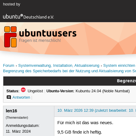
hosted by
Forum
Systemverwaltung, Installation, Aktualisierung
System einrichten
Begrenzung des Speicherbedarfs bei der Nutzung und Aktualisierung von S
Begrenzu
Status:
Ungelöst
|
Ubuntu-Version:
Kubuntu 24.04 (Noble Numbat)
Antworten
|
len16
10. März 2026 12:39 (zuletzt bearbeitet: 10.
(Themenstarter)
Für mich ist das was neues.
Anmeldungsdatum:
11. März 2024
9,5 GB finde ich heftig.