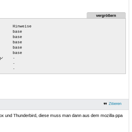
vergrößern
     Hinweise

     base

     base

     base

     base

     base

✓    -

     -

     -

     -

     -

     -

     -

ot   -

     -

Zitieren
     -

     -

refox und Thunderbird, diese muss man dann aus dem mozilla-ppa
     snapd

     -

     -
