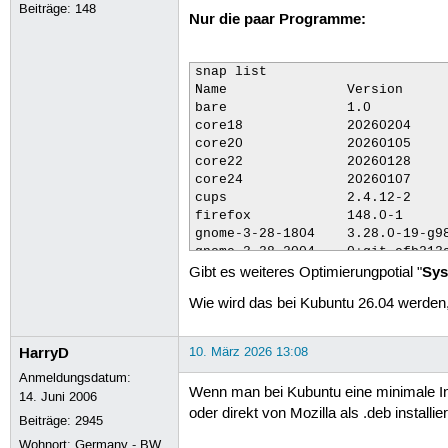
Beiträge:
148
Nur die paar Programme:
snap list

Name               Version     
bare               1.0          
core18             20260204     
core20             20260105     
core22             20260128     
core24             20260107     
cups               2.4.12-2     
firefox            148.0-1      
gnome-3-28-1804    3.28.0-19-g98
gnome-3-38-2004    0+git.efb213a
Sys
gnome-42-2204      0+git.c1d3d69
Gibt es weiteres Optimierungpotial "
gnome-46-2404      0+git.f1cd5fa
Wie wird das bei Kubuntu 26.04 werden,
gtk-common-themes  0.1-81-g442e5
keepassxc          2.8.0        
kf5-core22         5.116.0      
HarryD
10. März 2026 13:08
mesa-2404          25.0.7-snap21
Anmeldungsdatum:
scrcpy             3.3.4        
Wenn man bei Kubuntu eine minimale Ins
14. Juni 2006
snapd              2.73        
oder direkt von Mozilla als .deb install
thincast-client    1.1.687      
Beiträge:
2945
thunderbird        140.8.0esr-1 
Wohnort: Germany - BW