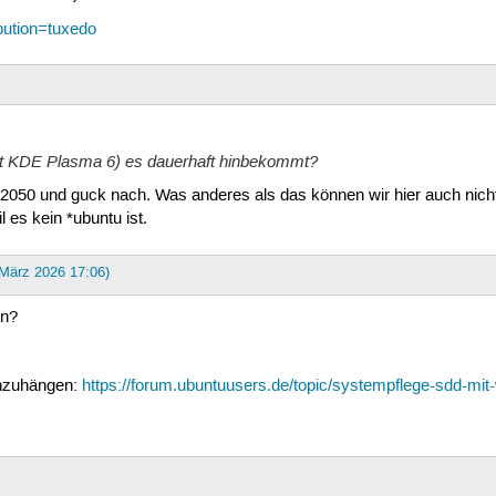
ibution=tuxedo
it KDE Plasma 6) es dauerhaft hinbekommt?
h 2050 und guck nach. Was anderes als das können wir hier auch nic
 es kein *ubuntu ist.
 März 2026 17:06)
en?
anzuhängen:
https://forum.ubuntuusers.de/topic/systempflege-sdd-mit-