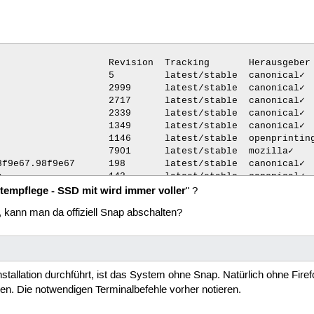
                    Revision  Tracking       Herausgeber 
                   5         latest/stable  canonical✓  
                   2999      latest/stable  canonical✓  
                   2717      latest/stable  canonical✓  
                   2339      latest/stable  canonical✓  
                   1349      latest/stable  canonical✓  
                   1146      latest/stable  openprinting
                   7901      latest/stable  mozilla✓    
f9e67.98f9e67      198       latest/stable  canonical✓  
                   143       latest/stable  canonical✓  
tempflege - SSD mit wird immer voller
-sdk0+git.015db9a  247       latest/stable  canonical✓  
" ?
-sdk0+git.ca9c59c  153       latest/stable  canonical✓  
 kann man da offiziell Snap abschalten?
11                 1535      latest/stable  canonical✓  
                   1960      latest/beta    keepassxrebo
                   3         latest/stable  kde✓        
1                  1165      latest/stable  canonical✓  
                   478       latest/stable  sisco311    
tallation durchführt, ist das System ohne Snap. Natürlich ohne Fi
                    25935     latest/stable  canonical✓  
ieren. Die notwendigen Terminalbefehle vorher notieren.
                   615       latest/stable  thincast    
                   1017      latest/stable  canonical✓  