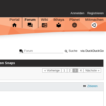
Anmelden
Registrieren
Portal
Forum
Wiki
Ikhaya
Planet
Mitmachen
via DuckDuckGo
von Snaps
« Vorherige
1
2
3
4
Nächste »
Zitieren