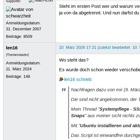
Supporter
Steht im ersten Post wer und warum ver
ja von da abgetrennt. Und nun darfst 
Anmeldungsdatum:
31. Dezember 2007
Beiträge:
8509
len16
10. März 2026 17:21 (zuletzt bearbeitet: 10.
(Themenstarter)
Wo steht das?
Anmeldungsdatum:
11. März 2024
Es wurde doch schon wieder verschob
Beiträge:
148
len16
schrieb
:
Nachfragen dazu von mir (9. Mär
Die sind nicht angekommen, der T
Mein Thread "
Systempflege - SS
Snaps
" aus meiner sicht nichts 
Mit "
Ubuntu installieren und akt
Das Script ist einwandfrei durchg