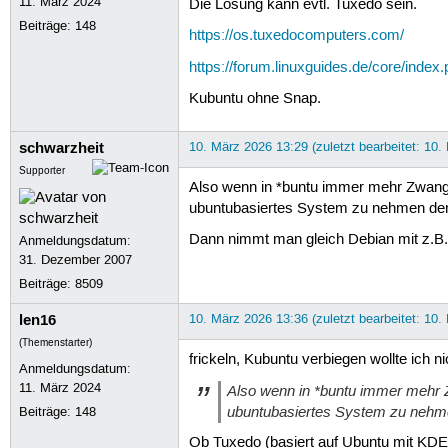
11. März 2024
Die Lösung kann evtl. Tuxedo sein.
Beiträge:
148
https://os.tuxedocomputers.com/
https://forum.linuxguides.de/core/inde
Kubuntu ohne Snap.
schwarzheit
10. März 2026 13:29 (zuletzt bearbeitet: 10.
Supporter
Also wenn in *buntu immer mehr Zwangs
ubuntubasiertes System zu nehmen den
Dann nimmt man gleich Debian mit z.B
Anmeldungsdatum:
31. Dezember 2007
Beiträge:
8509
len16
10. März 2026 13:36 (zuletzt bearbeitet: 10.
(Themenstarter)
frickeln, Kubuntu verbiegen wollte ich ni
Anmeldungsdatum:
11. März 2024
Also wenn in *buntu immer mehr 
ubuntubasiertes System zu nehme
Beiträge:
148
Ob Tuxedo (basiert auf Ubuntu mit KD