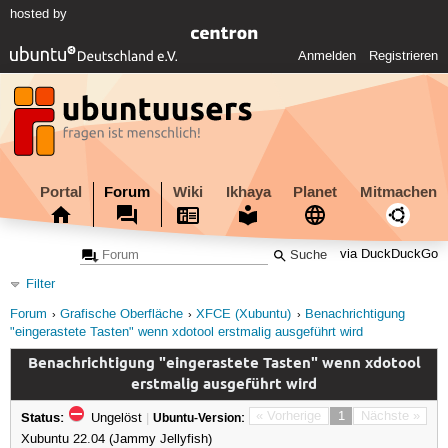
hosted by
Anmelden
Registrieren
Portal
Forum
Wiki
Ikhaya
Planet
Mitmachen
via DuckDuckGo
Filter
Forum
Grafische Oberfläche
XFCE (Xubuntu)
Benachrichtigung
"eingerastete Tasten" wenn xdotool erstmalig ausgeführt wird
Benachrichtigung "eingerastete Tasten" wenn xdotool
erstmalig ausgeführt wird
Status:
« Vorherige
1
Nächste »
Ungelöst
|
Ubuntu-Version:
Xubuntu 22.04 (Jammy Jellyfish)