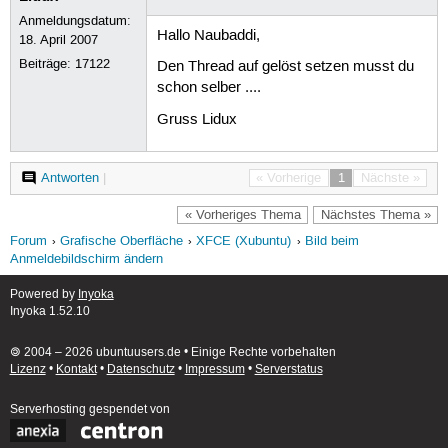
Anmeldungsdatum:
Hallo Naubaddi,
18. April 2007
Beiträge:
17122
Den Thread auf gelöst setzen musst du
schon selber ....
Gruss Lidux
Antworten
|
« Vorherige
1
Nächste »
« Vorheriges Thema
Nächstes Thema »
Forum
Grafische Oberfläche
XFCE (Xubuntu)
Bild beim
Anmeldebildschirm ändern
Powered by
Inyoka
Inyoka 1.52.10
🄯 2004 – 2026 ubuntuusers.de • Einige Rechte vorbehalten
Lizenz
•
Kontakt
•
Datenschutz
•
Impressum
•
Serverstatus
Serverhosting
gespendet von