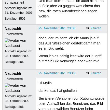
Und man kommt natürlich auch nicht mal
auf die Idee zu guggen was einem das
Anmeldungsdatum:
bzw. die roten Ausrufezeichen sagen
31. Dezember 2007
wollen.
Beiträge:
8502
Naubaddi
25. November 2025 23:08
Zitieren
(Themenstarter)
doch, darum hatte ich die Maus ja auf
das Ausrufezeichen gestellt damit man
es im Bild sieht.
Anmeldungsdatum:
28. Oktober 2009
Wenn ich es richtig lese wird der Zugriff
auf mein Bild verweiger, aber warum?
Beiträge:
806
Naubaddi
25. November 2025 23:49
Zitieren
(Themenstarter)
Hi Mylin,
danke, das hat geholfen.
Anmeldungsdatum:
Bei älteren Versionen von Xubuntu wurde
28. Oktober 2009
beim Auswählen des Benutzers das Bild
Beiträge:
806
vom ausgewählten Benutzer beim