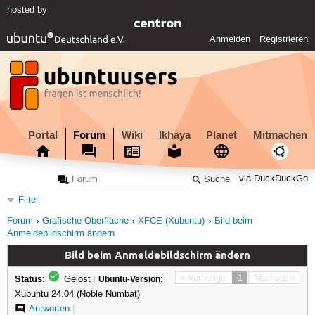
hosted by
Anmelden
Registrieren
Portal
Forum
Wiki
Ikhaya
Planet
Mitmachen
via DuckDuckGo
Filter
Forum
Grafische Oberfläche
XFCE (Xubuntu)
Bild beim
Anmeldebildschirm ändern
Bild beim Anmeldebildschirm ändern
Status:
« Vorherige
1
Nächste »
Gelöst
|
Ubuntu-Version:
Xubuntu 24.04 (Noble Numbat)
Antworten
|