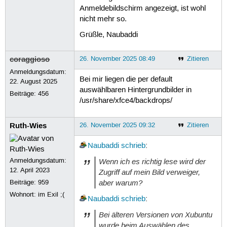
Anmeldebildschirm angezeigt, ist wohl
nicht mehr so.
Grüßle, Naubaddi
coraggioso
26. November 2025 08:49
Zitieren
Anmeldungsdatum:
Bei mir liegen die per default
22. August 2025
auswählbaren Hintergrundbilder in
Beiträge:
456
/usr/share/xfce4/backdrops/
Ruth-Wies
26. November 2025 09:32
Zitieren
Naubaddi
schrieb
:
Anmeldungsdatum:
Wenn ich es richtig lese wird der
12. April 2023
Zugriff auf mein Bild verweiger,
aber warum?
Beiträge:
959
Wohnort: im Exil ;(
Naubaddi
schrieb
:
Bei älteren Versionen von Xubuntu
wurde beim Auswählen des