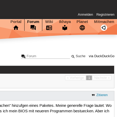
Anmelden
Registrieren
Portal
Forum
Wiki
Ikhaya
Planet
Mitmachen
via DuckDuckGo
« Vorherige
1
Nächste »
Zitieren
fachen" hinzufgen eines Paketes. Meine generelle Frage lautet: Wo
ss ich mein BIOS mit neueren Programmen bestuecken. Aber ich