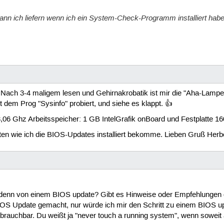
nn ich liefern wenn ich ein System-Check-Programm installiert habe
ch 3-4 maligem lesen und Gehirnakrobatik ist mir die "Aha-Lampe" a
dem Prog "Sysinfo" probiert, und siehe es klappt. 👍
3,06 Ghz Arbeitsspeicher: 1 GB IntelGrafik onBoard und Festplatte 1
rten wie ich die BIOS-Updates installiert bekomme. Lieben Gruß Herbe
denn von einem BIOS update? Gibt es Hinweise oder Empfehlungen d
IOS Update gemacht, nur würde ich mir den Schritt zu einem BIOS u
uchbar. Du weißt ja "never touch a running system", wenn soweit all