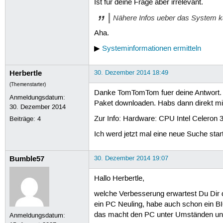
Ist für deine Frage aber irrelevant.
Nähere Infos ueber das System ka
Aha.
▶
Systeminformationen ermitteln
Herbertle
30. Dezember 2014 18:49
(Themenstarter)
Danke TomTomTom fuer deine Antwort. Na
Anmeldungsdatum:
Paket downloaden. Habs dann direkt mit 
30. Dezember 2014
Zur Info: Hardware: CPU Intel Celeron 
Beiträge:
4
Ich werd jetzt mal eine neue Suche sta
Bumble57
30. Dezember 2014 19:07
Hallo Herbertle,
welche Verbesserung erwartest Du Dir 
ein PC Neuling, habe auch schon ein B
das macht den PC unter Umständen unbra
Anmeldungsdatum: