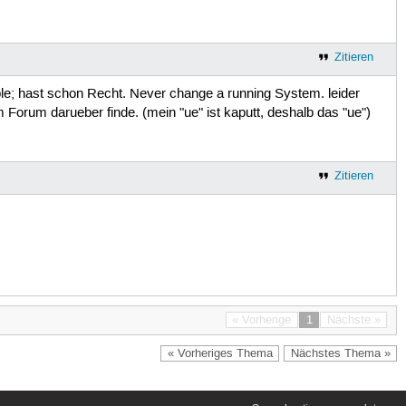
Zitieren
le; hast schon Recht. Never change a running System. leider
Forum darueber finde. (mein "ue" ist kaputt, deshalb das "ue")
Zitieren
« Vorherige
1
Nächste »
« Vorheriges Thema
Nächstes Thema »