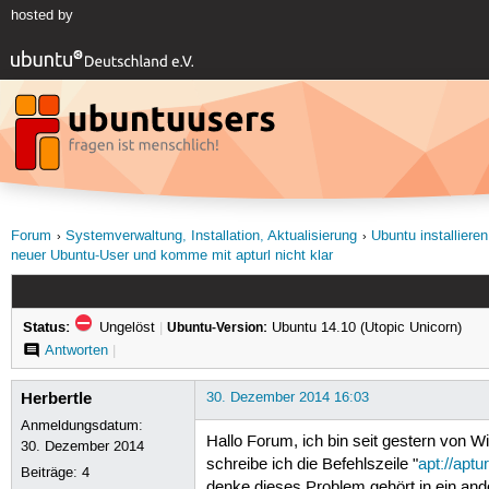
hosted by
Forum
Systemverwaltung, Installation, Aktualisierung
Ubuntu installieren
neuer Ubuntu-User und komme mit apturl nicht klar
Status:
Ungelöst
|
Ubuntu-Version:
Ubuntu 14.10 (Utopic Unicorn)
Antworten
|
Herbertle
30. Dezember 2014 16:03
Anmeldungsdatum:
Hallo Forum, ich bin seit gestern von W
30. Dezember 2014
schreibe ich die Befehlszeile "
apt://aptur
Beiträge:
4
denke dieses Problem gehört in ein and