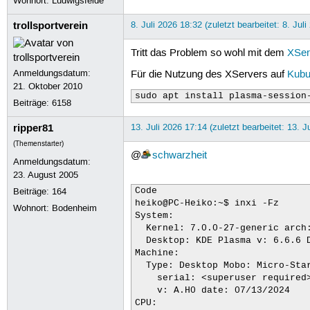
Wohnort: Ludwigsfelde
trollsportverein
8. Juli 2026 18:32 (zuletzt bearbeitet: 8. Jul
Tritt das Problem so wohl mit dem
XSer
Anmeldungsdatum:
Für die Nutzung des XServers auf
Kubu
21. Oktober 2010
sudo apt install plasma-session
Beiträge:
6158
ripper81
13. Juli 2026 17:14 (zuletzt bearbeitet: 13. J
(Themenstarter)
@
schwarzheit
Anmeldungsdatum:
23. August 2005
Beiträge:
164
Code

heiko@PC-Heiko:~$ inxi -Fz

Wohnort: Bodenheim
System:

  Kernel: 7.0.0-27-generic arch:
  Desktop: KDE Plasma v: 6.6.6 D
Machine:

  Type: Desktop Mobo: Micro-Star
    serial: <superuser required>
    v: A.H0 date: 07/13/2024

CPU:
