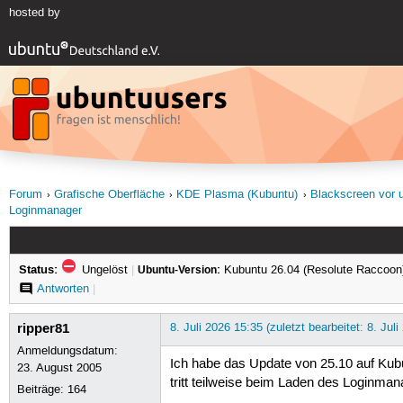
hosted by
Forum
Grafische Oberfläche
KDE Plasma (Kubuntu)
Blackscreen vor 
Loginmanager
Status:
Ungelöst
|
Ubuntu-Version:
Kubuntu 26.04 (Resolute Raccoon
Antworten
|
ripper81
8. Juli 2026 15:35 (zuletzt bearbeitet: 8. Jul
Anmeldungsdatum:
Ich habe das Update von 25.10 auf Kub
23. August 2005
tritt teilweise beim Laden des Loginm
Beiträge:
164