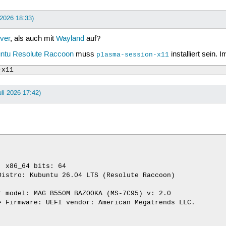
i 2026 18:33)
ver
, als auch mit
Wayland
auf?
ntu
Resolute Raccoon
muss
installiert sein. 
plasma-session-x11
-x11
uli 2026 17:42)
 x86_64 bits: 64

istro: Kubuntu 26.04 LTS (Resolute Raccoon)

 model: MAG B550M BAZOOKA (MS-7C95) v: 2.0

 Firmware: UEFI vendor: American Megatrends LLC.
