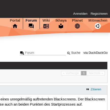
Anmelden
Registrieren
Portal
Forum
Wiki
Ikhaya
Planet
Mitmachen
via DuckDuckGo
« Vorherige
1
Nächste »
Zitieren
m eines unregelmäßig auftretenden Blackscreens. Der Blackscreen
se auch an beiden Punkten des Startprozesses auf.