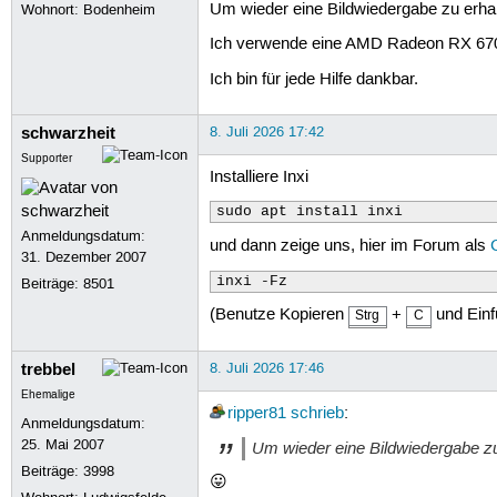
Um wieder eine Bildwiedergabe zu erha
Wohnort: Bodenheim
Ich verwende eine AMD Radeon RX 6700
Ich bin für jede Hilfe dankbar.
schwarzheit
8. Juli 2026 17:42
Supporter
Installiere Inxi
sudo apt install inxi
Anmeldungsdatum:
und dann zeige uns, hier im Forum als
31. Dezember 2007
inxi -Fz
Beiträge:
8501
(Benutze Kopieren
+
und Ein
Strg
C
trebbel
8. Juli 2026 17:46
Ehemalige
ripper81
schrieb
:
Anmeldungsdatum:
25. Mai 2007
Um wieder eine Bildwiedergabe z
Beiträge:
3998
😛