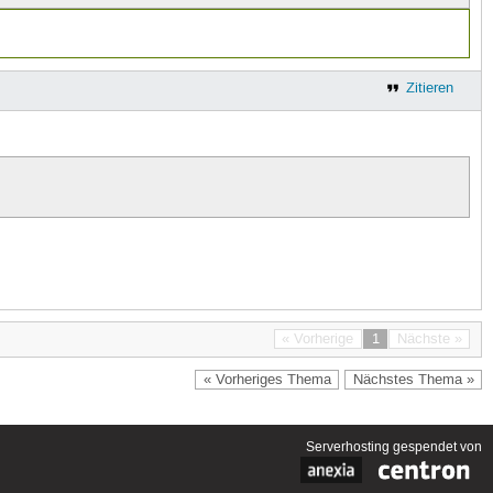
Zitieren
« Vorherige
1
Nächste »
« Vorheriges Thema
Nächstes Thema »
Serverhosting
gespendet von