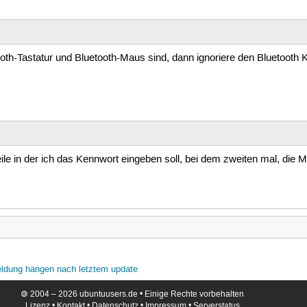
th-Tastatur und Bluetooth-Maus sind, dann ignoriere den Bluetooth K
le in der ich das Kennwort eingeben soll, bei dem zweiten mal, die 
eldung hängen nach letztem update
🄯 2004 – 2026 ubuntuusers.de • Einige Rechte vorbehalten
Lizenz
•
Kontakt
•
Datenschutz
•
Impressum
•
Serverstatus