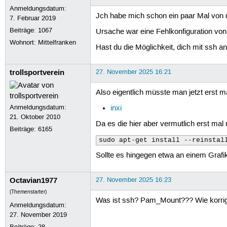
Anmeldungsdatum:
Jch habe mich schon ein paar Mal von 
7. Februar 2019
Beiträge:
1067
Ursache war eine Fehlkonfiguration v
Wohnort: Mittelfranken
Hast du die Möglichkeit, dich mit ssh 
trollsportverein
27. November 2025 16:21
Also eigentlich müsste man jetzt erst m
Anmeldungsdatum:
inxi
21. Oktober 2010
Da es die hier aber vermutlich erst mal
Beiträge:
6165
sudo apt-get install --reinstal
Sollte es hingegen etwa an einem Grafik
Octavian1977
27. November 2025 16:23
(Themenstarter)
Was ist ssh? Pam_Mount??? Wie korrig
Anmeldungsdatum:
27. November 2019
Beiträge:
28