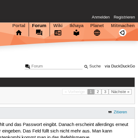
Anmelden
Registrieren
Portal
Forum
Wiki
Ikhaya
Planet
Mitmachen
via DuckDuckGo
« Vorherige
1
2
3
Nächste »
Zitieren
und das Passwort eingibt. Danach erscheint allerdings erneut
eingeben. Das Feld füllt sich nicht mehr aus. Man kann
Tastenkombi kommt man in das Befehlsmenue.