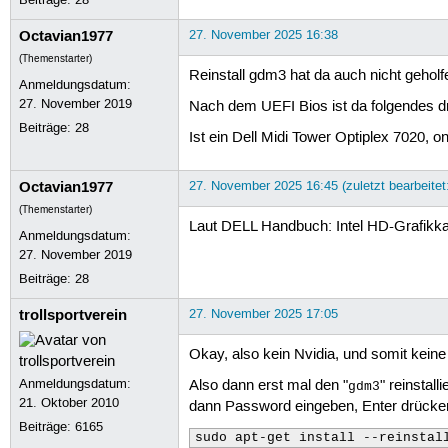
Octavian1977
27. November 2025 16:38
(Themenstarter)
Reinstall gdm3 hat da auch nicht geholf
Anmeldungsdatum:
27. November 2019
Nach dem UEFI Bios ist da folgendes d
Beiträge:
28
Ist ein Dell Midi Tower Optiplex 7020,
Octavian1977
27. November 2025 16:45 (zuletzt bearbeite
(Themenstarter)
Laut DELL Handbuch: Intel HD-Grafikka
Anmeldungsdatum:
27. November 2019
Beiträge:
28
trollsportverein
27. November 2025 17:05
Okay, also kein Nvidia, und somit keine 
Anmeldungsdatum:
Also dann erst mal den "
" reinsta
gdm3
21. Oktober 2010
dann Password eingeben, Enter drücke
Beiträge:
6165
sudo apt-get install --reinstal