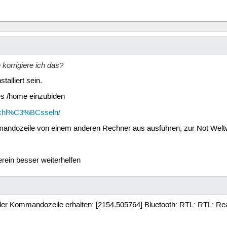
orrigiere ich das?
talliert sein.
es /home einzubiden
rschl%C3%BCsseln/
mandozeile von einem anderen Rechner aus ausführen, zur Not Welt
erein besser weiterhelfen
der Kommandozeile erhalten: [2154.505764] Bluetooth: RTL: RTL: Read