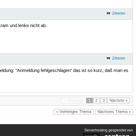
Zitieren
ram und lenke nicht ab.
Zitieren
Meldung: "Anmeldung fehlgeschlagen" das ist so kurz, daß man es
« Vorherige
1
2
3
Nächste »
« Vorheriges Thema
Nächstes Thema »
Serverhosting
gespendet von