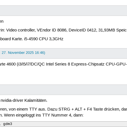
en
rin: Video controller, VEndor ID 8086, DeviceID 0412, 31,93MB Spe
 onboard Karte. i5-4590 CPU 3,3GHz
t: 27. November 2025 16:46)
rte 4600 (i3/i5/i7/DC/QC Intel Series 8 Express-Chipsatz CPU-GPU
nvidia-driver Kalamitäten.
llieren, von einem TTY aus. Dazu STRG + ALT + F4 Taste drücken, d
n. Wenn eingeloggt ins TTY Nummer 4, dann:
l gdm3