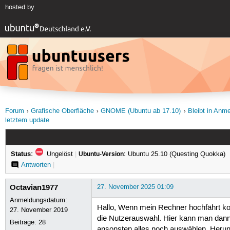
hosted by
Forum
Grafische Oberfläche
GNOME (Ubuntu ab 17.10)
Bleibt in Anm
letztem update
Status:
Ungelöst
|
Ubuntu-Version:
Ubuntu 25.10 (Questing Quokka)
Antworten
|
Octavian1977
27. November 2025 01:09
Anmeldungsdatum:
Hallo, Wenn mein Rechner hochfährt ko
27. November 2019
die Nutzerauswahl. Hier kann man dann 
Beiträge:
28
ansonsten alles noch auswählen, Heru